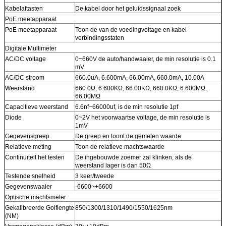
Kabelaftasten
De kabel door het geluidssignaal zoek
PoE meetapparaat
PoE meetapparaat
Toon de van de voedingvoltage en kabel
verbindingsstaten
Digitale Multimeter
AC/DC voltage
0~660V de auto/handwaaier, de min resolutie is 0.1
mV
AC/DC stroom
660.0uA, 6.600mA, 66.00mA, 660.0mA, 10.00A
Weerstand
660.0Ω, 6.600KΩ, 66.00KΩ, 660.0KΩ, 6.600MΩ,
66.00MΩ
Capacitieve weerstand
6.6nf~66000uf, is de min resolutie 1pf
Diode
0~2V het voorwaartse voltage, de min resolutie is
1mV
Gegevensgreep
De greep en toont de gemeten waarde
Relatieve meting
Toon de relatieve machtswaarde
Continuïteit het testen
De ingebouwde zoemer zal klinken, als de
weerstand lager is dan 50Ω
Testende snelheid
3 keer/tweede
Gegevenswaaier
-6600~+6600
Optische machtsmeter
Gekalibreerde Golflengte
850/1300/1310/1490/1550/1625nm
(NM)