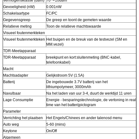
Vermogensklasse (dBm)
70~+10dBm
Gevoeligheid (nW)
0.001nW
Schakelaartype
FC/PC
Gegevensgreep
De greep en toont de gemeten waarde
Relatieve meting
Toon de relatieve machtswaarde
Visueel foutenmerkteken
Visueel foutenmerkteken
Het buigen en de breuk van de testvezel (SM en
MM.vezel)
TDR-Meetapparaat
TDR-Meetapparaat
breekpunt en kort:sluitenmeting (BNC-kabel,
telefoonkabel)
Macht
Machtsadapter
Gelijkstroom 5V (1.5A)
Batterij
De ingebouwde 3.7V batterij van het
lithiumpolymeer, 3000mAh
Navulbaar
Na het laden van uur 3-4, duurt de werktijd 11 uren
Lage Consumptie
Energie - besparingstechnologie, de vertoning in real
time van het batterijpictogram
Parameter
Verrichting het plaatsen
Het Engels/Chinees en ander talenosd menu
Auto weg
5-60 (mins)
Keytone
On/Off
Algemeen