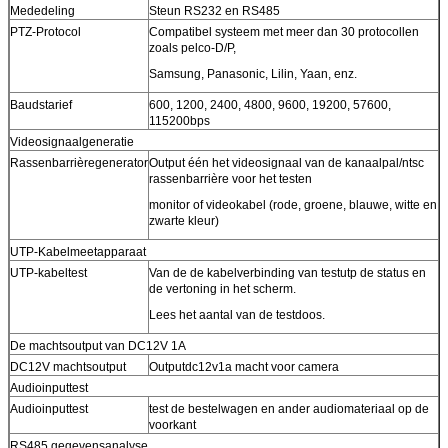
Mededeling
Steun RS232 en RS485
PTZ-Protocol
Compatibel systeem met meer dan 30 protocollen
zoals pelco-D/P,
Samsung, Panasonic, Lilin, Yaan, enz.
Baudstarief
600, 1200, 2400, 4800, 9600, 19200, 57600,
115200bps
Videosignaalgeneratie
Rassenbarrièregenerator
Output één het videosignaal van de kanaalpal/ntsc
rassenbarrière voor het testen
monitor of videokabel (rode, groene, blauwe, witte en
zwarte kleur)
UTP-Kabelmeetapparaat
UTP-kabeltest
Van de de kabelverbinding van testutp de status en
de vertoning in het scherm.
Lees het aantal van de testdoos.
De machtsoutput van DC12V 1A
DC12V machtsoutput
Outputdc12v1a macht voor camera
Audioinputtest
Audioinputtest
test de bestelwagen en ander audiomateriaal op de
voorkant
RS485 gegevensanalyse