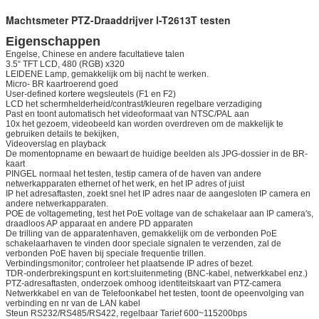
Machtsmeter PTZ-Draaddrijver l-T2613T testen
Eigenschappen
Engelse, Chinese en andere facultatieve talen
3.5“ TFT LCD, 480 (RGB) x320
LEIDENE Lamp, gemakkelijk om bij nacht te werken.
Micro- BR kaartroerend goed
User-defined kortere wegsleutels (F1 en F2)
LCD het schermhelderheid/contrast/kleuren regelbare verzadiging
Past en toont automatisch het videoformaat van NTSC/PAL aan
10x het gezoem, videobeeld kan worden overdreven om de makkelijk te
gebruiken details te bekijken,
Videoverslag en playback
De momentopname en bewaart de huidige beelden als JPG-dossier in de BR-
kaart
PINGEL normaal het testen, testip camera of de haven van andere
netwerkapparaten ethernet of het werk, en het IP adres of juist
IP het adresaftasten, zoekt snel het IP adres naar de aangesloten IP camera en
andere netwerkapparaten.
POE de voltagemeting, test het PoE voltage van de schakelaar aan IP camera's,
draadloos AP apparaat en andere PD apparaten
De trilling van de apparatenhaven, gemakkelijk om de verbonden PoE
schakelaarhaven te vinden door speciale signalen te verzenden, zal de
verbonden PoE haven bij speciale frequentie trillen.
Verbindingsmonitor; controleer het plaatsende IP adres of bezet.
TDR-onderbrekingspunt en kort:sluitenmeting (BNC-kabel, netwerkkabel enz.)
PTZ-adresaftasten, onderzoek omhoog identiteitskaart van PTZ-camera
Netwerkkabel en van de Telefoonkabel het testen, toont de opeenvolging van
verbinding en nr van de LAN kabel
Steun RS232/RS485/RS422, regelbaar Tarief 600~115200bps