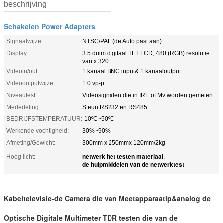
beschrijving
Schakelen Power Adapters
Signaalwijze:
NTSC/PAL (de Auto past aan)
Display:
3.5 duim digitaal TFT LCD, 480 (RGB) resolutie
van x 320
Videoin/out:
1 kanaal BNC input& 1 kanaaloutput
Videooutputwijze:
1.0 vp-p
Niveautest:
Videosignalen die in IRE of Mv worden gemeten
Mededeling:
Steun RS232 en RS485
BEDRIJFSTEMPERATUUR:
-10ºC~50ºC
Werkende vochtigheid:
30%~90%
Afmeting/Gewicht:
300mm x 250mmx 120mm/2kg
netwerk het testen materiaal
Hoog licht:
,
de hulpmiddelen van de netwerktest
Kabeltelevisie-de Camera die van Meetapparaatip&analog de
Optische Digitale Multimeter TDR testen die van de