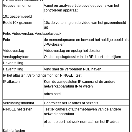
Gegevensmonitor
Vangt en analyseert de bevelgegevens van het
controleren apparaat
10x gezoembeeld
Beeld10x gezoem
10x de vertoning en de video van het gezoembeeld
uit
Foto, Videoverslag, Verslagplayback
Foto
de momentopname en bewaart het huidige beeld als
JPG-dossier
Videoverslag
Videoverslag en opslag het dossier
Verslagplayback
Om het opslagdossier in de BR-kaart te bekijken
Haventrilling
Haventrilling
Vind snel de verbonden POE haven
IP het aftasten, Verbindingsmonitor, PINGELT test
IP aftasten
Kom de aangesloten IP camera of de andere
netwerkapparatuur IP te weten
adres snel
Verbindingsmonitor
Controleer het IP adres of bezet is
PINGEL het testen
Test IP camera of Ethernet-haven van de andere
netwerkapparatuur
of controleert het werk normaal, en het IP adres
Kabelaftasten