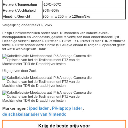
Het werk Temperatuur
-10ºC~50ºC
Het werk Vochtigheid
30%~90%
Afmeting/Gewicht
300mm x 250mmx 120mm/2kg
Vergelijking onder reeks l-T26xx
Er zijn functieverschillen onder onze 18 modellen van kabeltelevisie-
meetapparaten en voor details, gelieve te verwijzen naar onderstaande lijst.
Het enige verschil tussen l-T26xx en l-T26xxT is l-T26xxT is met TDR-testfunctie
terwijl l-T26xx zonder deze functie is. Gelieve ervoor te zorgen u opdracht geeft
tot wat u werkelijk wilt. Dank.
Uitgegeven door Zack
ipad lader
PK-laptop lader
Markeringen:
,
,
de schakelaarlader van Nintendo
Krijg de beste prijs voor