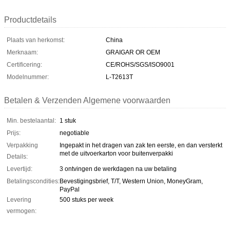
Productdetails
Plaats van herkomst:
China
Merknaam:
GRAIGAR OR OEM
Certificering:
CE/ROHS/SGS/ISO9001
Modelnummer:
L-T2613T
Betalen & Verzenden Algemene voorwaarden
Min. bestelaantal:
1 stuk
Prijs:
negotiable
Verpakking
Ingepakt in het dragen van zak ten eerste, en dan versterkt
met de uitvoerkarton voor buitenverpakki
Details:
Levertijd:
3 ontvingen de werkdagen na uw betaling
Betalingscondities:
Bevestigingsbrief, T/T, Western Union, MoneyGram,
PayPal
Levering
500 stuks per week
vermogen: