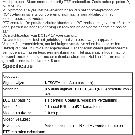
Multi-protocol. Steun meer dan dertig PTZ-protocollen. Zoals pelco-p, pelco-D,
SUMSUNG
PTZ-protocolanalyse, het bevelvertoningen van het controleprotocol om
RS485-transmissie te controleren of normaal is, gemakkelijk om het
foutenapparaat te vinden
PTZ-controle. De pan/de schuine standen de P/T-eenheden, gezoem in/out de
lens, passen de nadruk, opening en reeksen en de vooraf ingestelde positie
aan
De machtsoutput van DC12V 1A voor camera
De audioinputtest, test het geluidssignaal van bestelwagenapparaten
Visueel foutenmerkteken, om het buigen van de vezel en breuk te testen
Batterij van het lithium de Ionenpolymeer. Het apparaat wendt geavanceerde
vermogenssturing en beschermingskring aan. Het apparaat is hoge macht-
efficiënt, energie - besparing en milieubescherming. Het kan 11 uren normaal
gebruik duren na het laden 4-5 uren.
Specificatie
Videotest
Signaalwijze
NTSC/PAL (de Auto past aan)
Vertoning
3.5 duim digitaal TFT LCD, 480 (RGB) resolutie van x
320
LCD aanpassing
Helderheid, Contrast, regelbare Verzadiging
Videoin/out
1 kanaal BNC input& 1 kanaaloutput
Videooutputwijze
1.0 vp-p
Videoniveautest
Niveautest
Videodiesignalen in IRE of Mv worden gemeten
PTZ-controlemechanisme