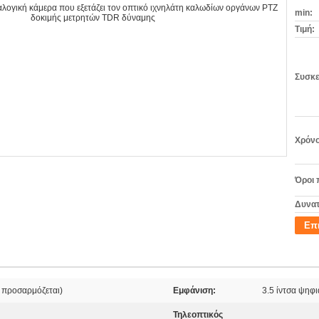
min:
Τιμή:
Συσκε
Χρόνο
Όροι 
Δυνατ
Επ
 προσαρμόζεται)
Εμφάνιση:
3.5 ίντσα ψηφ
Τηλεοπτικός