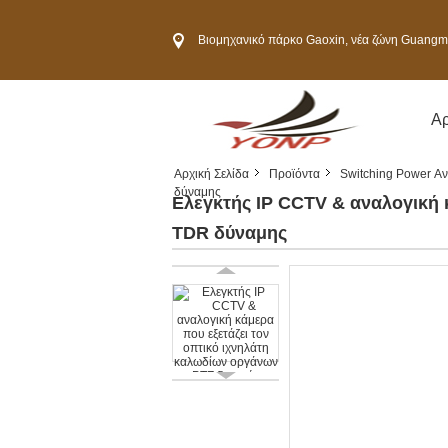
Βιομηχανικό πάρκο Gaoxin, νέα ζώνη Guangming, πόλη S
Αρ
Αρχική Σελίδα
Προϊόντα
Switching Power Α
δύναμης
Ελεγκτής IP CCTV & αναλογική 
TDR δύναμης