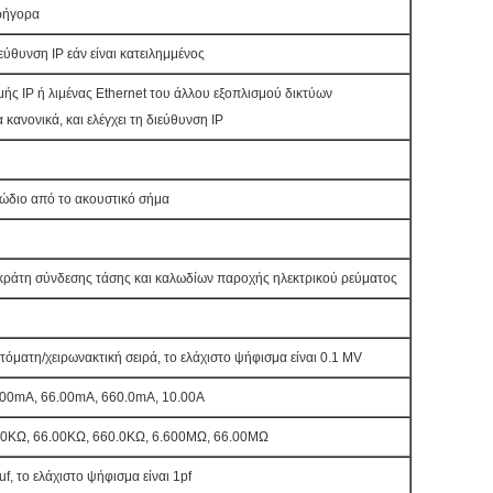
ρήγορα
ιεύθυνση IP εάν είναι κατειλημμένος
ής IP ή λιμένας Ethernet του άλλου εξοπλισμού δικτύων
 κανονικά, και ελέγχει τη διεύθυνση IP
λώδιο από το ακουστικό σήμα
 κράτη σύνδεσης τάσης και καλωδίων παροχής ηλεκτρικού ρεύματος
όματη/χειρωνακτική σειρά, το ελάχιστο ψήφισμα είναι 0.1 MV
600mA, 66.00mA, 660.0mA, 10.00A
00KΩ, 66.00KΩ, 660.0KΩ, 6.600MΩ, 66.00MΩ
f, το ελάχιστο ψήφισμα είναι 1pf