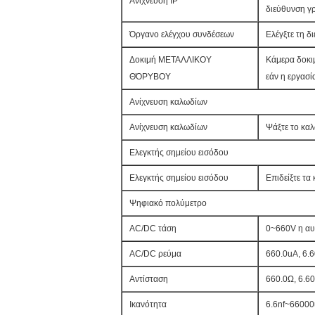
Ανίχνευση IP
διεύθυνση γ
Όργανο ελέγχου συνδέσεων
Ελέγξτε τη δ
Δοκιμή ΜΕΤΑΛΛΙΚΟΥ
Κάμερα δοκιμ
ΘΌΡΥΒΟΥ
εάν η εργασία
Ανίχνευση καλωδίων
Ανίχνευση καλωδίων
Ψάξτε το κα
Ελεγκτής σημείου εισόδου
Ελεγκτής σημείου εισόδου
Επιδείξτε τα
Ψηφιακό πολύμετρο
AC/DC τάση
0~660V η αυτ
AC/DC ρεύμα
660.0uA, 6.
Αντίσταση
660.0Ω, 6.6
Ικανότητα
6.6nf~66000u