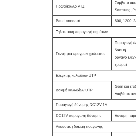
Συμβατό σύσ
Πρωτόκολλο PTZ
Samsung, Pan
Baud ποσοστό
600, 1200, 
Τηλεοπτική παραγωγή σημάτων
Παραγωγή έν
δοκιμή
Γεννήτρια φραγμών χρώματος
όργανο ελέγχ
χρώμα)
Ελεγκτής καλωδίων UTP
Θέση και επ
Δοκιμή καλωδίων UTP
Διαβάστε τον
Παραγωγή δύναμης DC12V 1A
DC12V παραγωγή δύναμης
Δύναμη παρα
Ακουστική δοκιμή εισαγωγής