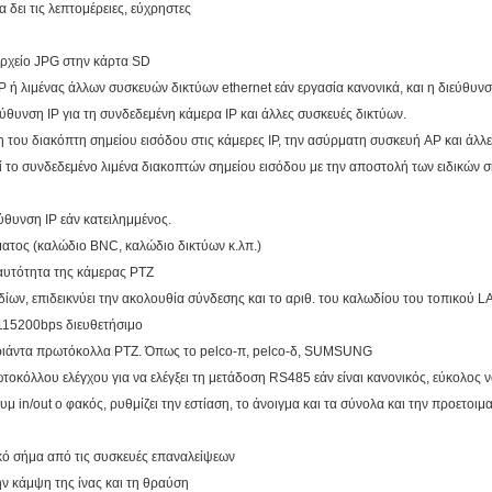
α δει τις λεπτομέρειες, εύχρηστες
 αρχείο JPG στην κάρτα SD
λιμένας άλλων συσκευών δικτύων ethernet εάν εργασία κανονικά, και η διεύθυνσ
ύθυνση IP για τη συνδεδεμένη κάμερα IP και άλλες συσκευές δικτύων.
ση του διακόπτη σημείου εισόδου στις κάμερες IP, την ασύρματη συσκευή AP και άλλ
ί το συνδεδεμένο λιμένα διακοπτών σημείου εισόδου με την αποστολή των ειδικών 
ύθυνση IP εάν κατειλημμένος.
τος (καλώδιο BNC, καλώδιο δικτύων κ.λπ.)
αυτότητα της κάμερας PTZ
ων, επιδεικνύει την ακολουθία σύνδεσης και το αριθ. του καλωδίου του τοπικού L
15200bps διευθετήσιμο
ριάντα πρωτόκολλα PTZ. Όπως το pelco-π, pelco-δ, SUMSUNG
οκόλλου ελέγχου για να ελέγξει τη μετάδοση RS485 εάν είναι κανονικός, εύκολος 
ζουμ in/out ο φακός, ρυθμίζει την εστίαση, το άνοιγμα και τα σύνολα και την προετοι
ικό σήμα από τις συσκευές επαναλείψεων
ην κάμψη της ίνας και τη θραύση