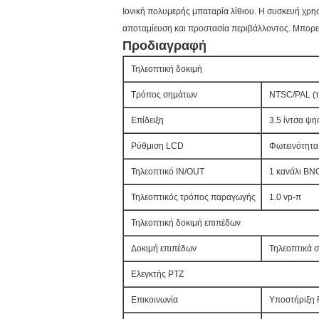
Ιονική πολυμερής μπαταρία λίθιου. Η συσκευή χρη
αποταμίευση και προστασία περιβάλλοντος. Μπορεί 
Προδιαγραφή
Τηλεοπτική δοκιμή
Τρόπος σημάτων
NTSC/PAL (τ
Επίδειξη
3.5 ίντσα ψη
Ρύθμιση LCD
Φωτεινότητα,
Τηλεοπτικό IN/OUT
1 κανάλι BN
Τηλεοπτικός τρόπος παραγωγής
1.0 vp-π
Τηλεοπτική δοκιμή επιπέδων
Δοκιμή επιπέδων
Τηλεοπτικά 
Ελεγκτής PTZ
Επικοινωνία
Υποστήριξη 