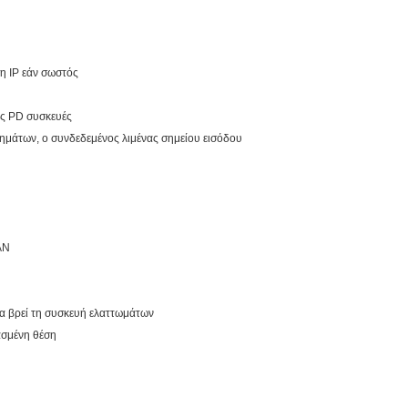
η IP εάν σωστός
ες PD συσκευές
σημάτων, ο συνδεδεμένος λιμένας σημείου εισόδου
AN
να βρεί τη συσκευή ελαττωμάτων
μασμένη θέση