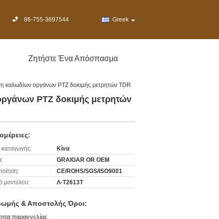
86-755-3697544
Greek
Ζητήστε Ένα Απόσπασμα
λάτη καλωδίων οργάνων PTZ δοκιμής μετρητών TDR
 οργάνων PTZ δοκιμής μετρητών
ομέρειες:
 καταγωγής:
Κίνα
:
GRAIGAR OR OEM
ποίηση:
CE/ROHS/SGS/ISO9001
ό μοντέλου:
Λ-T2613T
ωμής & Αποστολής Όροι:
ητα παραγγελίας