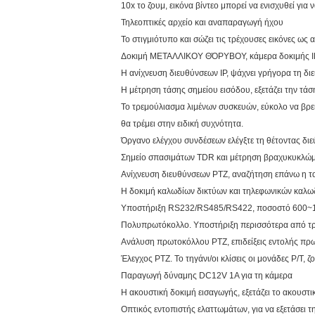
10x το ζουμ, εικόνα βίντεο μπορεί να ενισχυθεί για ν
Τηλεοπτικές αρχείο και αναπαραγωγή ήχου
Το στιγμιότυπο και σώζει τις τρέχουσες εικόνες ως
Δοκιμή ΜΕΤΑΛΛΙΚΟΥ ΘΌΡΥΒΟΥ, κάμερα δοκιμής IP ή 
Η ανίχνευση διευθύνσεων IP, ψάχνει γρήγορα τη διε
Η μέτρηση τάσης σημείου εισόδου, εξετάζει την τά
Το τρεμούλιασμα λιμένων συσκευών, εύκολο να βρε
θα τρέμει στην ειδική συχνότητα.
Όργανο ελέγχου συνδέσεων ελέγξτε τη θέτοντας διε
Σημείο σπασιμάτων TDR και μέτρηση βραχυκυκλώμα
Ανίχνευση διευθύνσεων PTZ, αναζήτηση επάνω η τ
Η δοκιμή καλωδίων δικτύων και τηλεφωνικών καλωδί
Υποστήριξη RS232/RS485/RS422, ποσοστό 600~1
Πολυπρωτόκολλο. Υποστήριξη περισσότερα από τ
Ανάλυση πρωτοκόλλου PTZ, επιδείξεις εντολής πρωτ
Έλεγχος PTZ. Το τηγάνι/οι κλίσεις οι μονάδες P/T, 
Παραγωγή δύναμης DC12V 1A για τη κάμερα
Η ακουστική δοκιμή εισαγωγής, εξετάζει το ακουστ
Οπτικός εντοπιστής ελαττωμάτων, για να εξετάσει τ