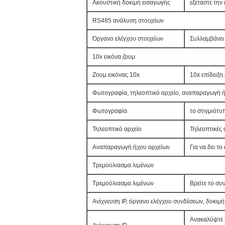
Ακουστική δοκιμή εισαγωγής
εξετάστε την
RS485 ανάλυση στοιχείων
Όργανο ελέγχου στοιχείων
Συλλαμβάνει 
10x εικόνα ζουμ
Ζουμ εικόνας 10x
10x επίδειξη 
Φωτογραφία, τηλεοπτικό αρχείο, αναπαραγωγή 
Φωτογραφία
το στιγμιότυ
Τηλεοπτικό αρχείο
Τηλεοπτικές 
Αναπαραγωγή ήχου αρχείων
Για να δει τ
Τρεμούλιασμα λιμένων
Τρεμούλιασμα λιμένων
Βρείτε το συ
Ανίχνευση IP, όργανο ελέγχου συνδέσεων, δο
Ανακαλύψτε τ