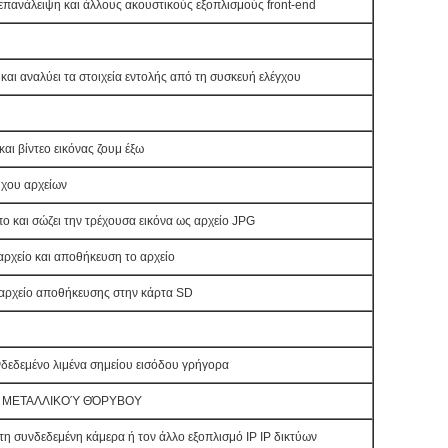
 επανάλειψη και άλλους ακουστικούς εξοπλισμούς front-end
και αναλύει τα στοιχεία εντολής από τη συσκευή ελέγχου
και βίντεο εικόνας ζουμ έξω
ήχου αρχείων
πο και σώζει την τρέχουσα εικόνα ως αρχείο JPG
αρχείο και αποθήκευση το αρχείο
ο αρχείο αποθήκευσης στην κάρτα SD
νδεδεμένο λιμένα σημείου εισόδου γρήγορα
κιμή ΜΕΤΑΛΛΙΚΟΎ ΘΌΡΥΒΟΥ
η συνδεδεμένη κάμερα ή τον άλλο εξοπλισμό IP IP δικτύων