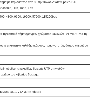
τημα με περισσότερο από 30 πρωτόκολλα όπως pelco-D/P,
asonic, Lilin, Yaan, κ.λπ.
2400, 4800, 9600, 19200, 57600, 115200bps
α τηλεοπτικό σήμα φραγμών χρώματος καναλιών PAL/NTSC για τη
ου ή τηλεοπτικό καλώδιο (κόκκινο, πράσινο, μπλε, άσπρο και μαύρο
ίδειξη σύνδεσης καλωδίων δοκιμής UTP στην οθόνη.
 αριθμό του κιβωτίου δοκιμής.
γωγής DC12V1A για τη κάμερα