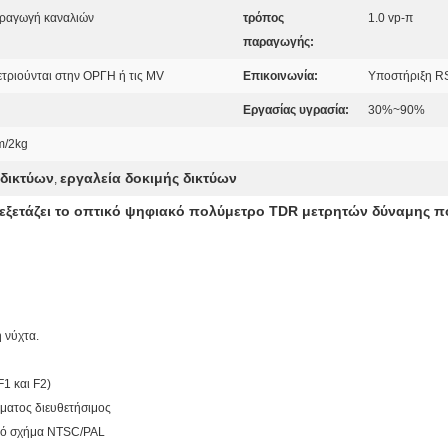
αραγωγή καναλιών
τρόπος
1.0 vp-π
παραγωγής:
τριούνται στην ΟΡΓΗ ή τις MV
Επικοινωνία:
Υποστήριξη R
Εργασίας υγρασία:
30%~90%
/2kg
 δικτύων
εργαλεία δοκιμής δικτύων
,
ξετάζει το οπτικό ψηφιακό πολύμετρο TDR μετρητών δύναμης που
 νύχτα.
1 και F2)
ματος διευθετήσιμος
ικό σχήμα NTSC/PAL