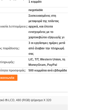
1 κομμάτι
negotiable
Συσκευασμένος στη
μεταφορά της τσάντας
υασία λεπτομέρειες:
αρχικά, και έπειτα
ενισχυμένος με το
χαρτοκιβώτιο εξαγωγής γι
3 οι εργάσιμες ημέρες μετά
ς παράδοσης:
από έλαβαν την πληρωμή
σας
L/C, T/T, Western Union, τη
πληρωμής:
MoneyGram, PayPal
ότητα προσφοράς:
500 κομμάτια ανά εβδομάδα
ικοινωνία
ιακό tft-LCD, 480 (RGB) ψήφισμα Χ 320