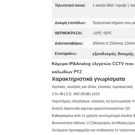
Τηλεοπτικό in/out:
1 κανάλι BNC input& 1 π
Δοκιμή επιπέδων:
Τηλεοπτικά σήματα που με
ΘΕΡΜΟΚΡΑΣΙΑ:
-10ºC~50ºC
Διάσταση/βάρος:
300mm Χ 250mmx 120mm
εξοπλισμός δοκιμής
Επισημαίνω:
Κάμερα IP&Analog ελεγκτών CCTV που ε
καλωδίων PTZ
Χαρακτηριστικά γνωρίσματα
Αγγλικές, κινεζικές και άλλες γλώσσες προαιρετικές
3.5» tft-LCD, 480 (RGB) x320
Λαμπτήρας οδηγήσεων, εύκολος να λειτουργήσει τη
Κινητή περιουσία καρτών μικροϋπολογιστών SD
Καθορισμένα από το χρήστη συντομότερα κλειδιά (F
Φωτεινότητα οθόνης LCD/κορεσμός αντίθεσης/χρώ
Αυτόματα προσαρμόζει και επιδεικνύει το τηλεοπτ