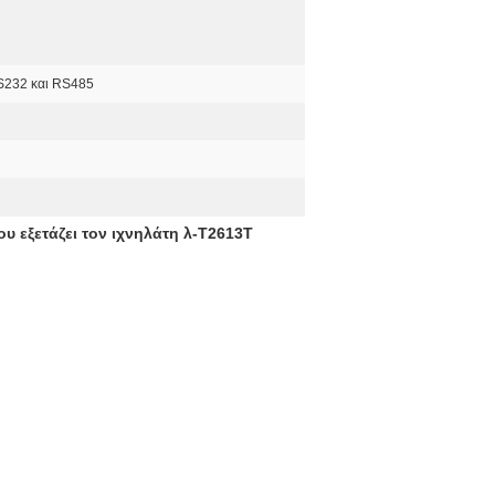
S232 και RS485
 εξετάζει τον ιχνηλάτη λ-T2613T