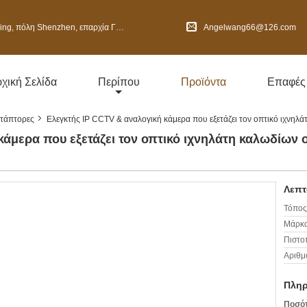
henzhen, επαρχία Γκουαγκντόνγκ, Κίνα
Angelwang66@126.com
χική Σελίδα
Περίπου
Προϊόντα
Επαφές
ντάπτορες
Ελεγκτής IP CCTV & αναλογική κάμερα που εξετάζει τον οπτικό ιχνη
κάμερα που εξετάζει τον οπτικό ιχνηλάτη καλωδίων
Λεπτ
Τόπος
Μάρκα
Πιστο
Αριθμ
Πληρ
Ποσότ