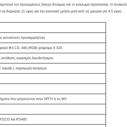
σιμοποιεί τον προηγμένους έλεγχο δύναμης και το κύκλωμα προστασίας. Η συσκευή 
να διαρκέσει 11 ώρες για την κανονική χρήση μετά από να χρεώσει για 4-5 ώρες.
ο αυτοκίνητο προσαρμόζεται)
φιακό tft-LCD, 480 (RGB) ψήφισμα Χ 320
 αντίθεση, κορεσμός διευθετήσιμος
C input& 1 παραγωγή καναλιών
σήματα που μετριούνται στην ΟΡΓΗ ή τις MV
RS232 και RS485