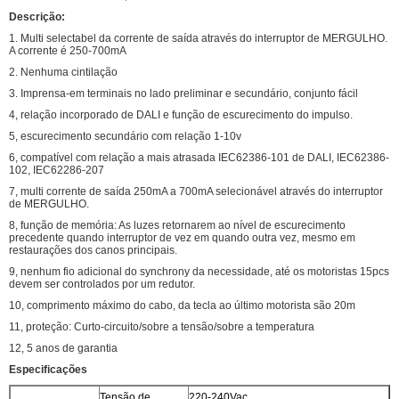
Descrição:
1. Multi selectabel da corrente de saída através do interruptor de MERGULHO.
A corrente é 250-700mA
2. Nenhuma cintilação
3. Imprensa-em terminais no lado preliminar e secundário, conjunto fácil
4, relação incorporado de DALI e função de escurecimento do impulso.
5, escurecimento secundário com relação 1-10v
6, compatível com relação a mais atrasada IEC62386-101 de DALI, IEC62386-
102, IEC62286-207
7, multi corrente de saída 250mA a 700mA selecionável através do interruptor
de MERGULHO.
8, função de memória: As luzes retornarem ao nível de escurecimento
precedente quando interruptor de vez em quando outra vez, mesmo em
restaurações dos canos principais.
9, nenhum fio adicional do synchrony da necessidade, até os motoristas 15pcs
devem ser controlados por um redutor.
10, comprimento máximo do cabo, da tecla ao último motorista são 20m
11, proteção: Curto-circuito/sobre a tensão/sobre a temperatura
12, 5 anos de garantia
Especificações
Tensão de
220-240Vac