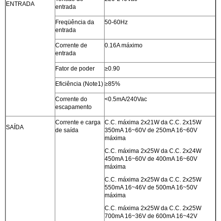
ENTRADA
entrada
Freqüência da
50-60Hz
entrada
Corrente de
0.16A máximo
entrada
Fator de poder
≥0.90
Eficiência (Note1)
≥85%
Corrente do
<0.5mA/240Vac
escapamento
Corrente e carga
C.C. máxima 2x21W da C.C. 2x15W
SAÍDA
de saída
350mA 16~60V de 250mA 16~60V
máxima
C.C. máxima 2x25W da C.C. 2x24W
450mA 16~60V de 400mA 16~60V
máxima
C.C. máxima 2x25W da C.C. 2x25W
550mA 16~46V de 500mA 16~50V
máxima
C.C. máxima 2x25W da C.C. 2x25W
700mA 16~36V de 600mA 16~42V