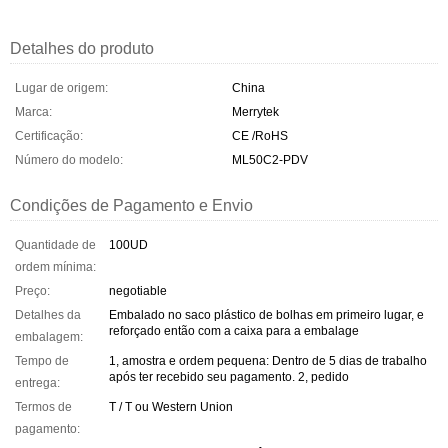
Detalhes do produto
Lugar de origem:
China
Marca:
Merrytek
Certificação:
CE /RoHS
Número do modelo:
ML50C2-PDV
Condições de Pagamento e Envio
Quantidade de
100UD
ordem mínima:
Preço:
negotiable
Detalhes da
Embalado no saco plástico de bolhas em primeiro lugar, e
reforçado então com a caixa para a embalage
embalagem:
Tempo de
1, amostra e ordem pequena: Dentro de 5 dias de trabalho
após ter recebido seu pagamento. 2, pedido
entrega:
Termos de
T / T ou Western Union
pagamento: