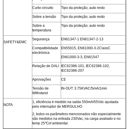
Curto-circuito
Tipo da proteção; auto resto
Sobre a tensão
Tipo da proteção; auto resto
Sobre a
Tipo da proteção; auto resto
temperatura
Segurança
EN61347-1 EN61347-2-13
SAFETY&EMC
Compatibilidade
EN55015, EN61000-3-2ClassC
electrónica
EN61000-3-3, EN61547
Relação de DALI
IEC62386-101, IEC62386-102,
IEC62386-207
Aprovações
CE
Tensão de
IN-OUT: 3.75KVAC/5mA/1min
Withstand
1, eficiência é medido na saída 550mA/55Vdc ajustada
NOTA
pelo interruptor de MERGULHO
2, todos os parâmetros mencionados não especialmente
são medidos na entrada 230Vac, na carga avaliado e no
temp 25℃of ambiental.