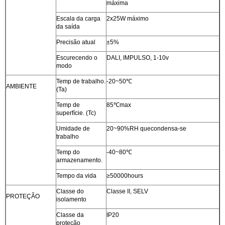
máxima
Escala da carga
2x25W máximo
da saída
Precisão atual
±5%
Escurecendo o
DALI, IMPULSO, 1-10v
modo
Temp de trabalho.
-20~50℃
AMBIENTE
(Ta)
Temp de
85℃max
superfície. (Tc)
Umidade de
20~90%RH quecondensa-se
trabalho
Temp do
-40~80℃
armazenamento.
Tempo da vida
≥50000hours
Classe do
Classe II, SELV
PROTEÇÃO
isolamento
Classe da
IP20
proteção