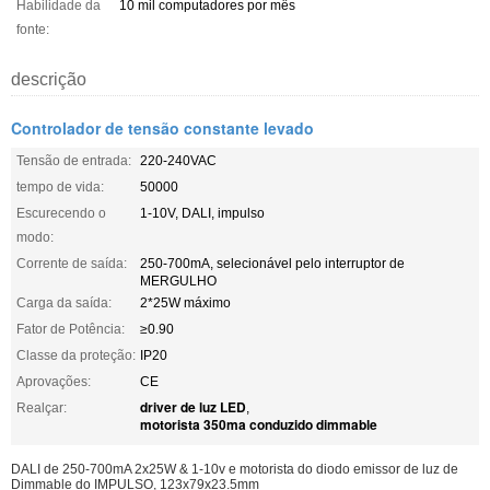
Habilidade da
10 mil computadores por mês
fonte:
descrição
Controlador de tensão constante levado
Tensão de entrada:
220-240VAC
tempo de vida:
50000
Escurecendo o
1-10V, DALI, impulso
modo:
Corrente de saída:
250-700mA, selecionável pelo interruptor de
MERGULHO
Carga da saída:
2*25W máximo
Fator de Potência:
≥0.90
Classe da proteção:
IP20
Aprovações:
CE
driver de luz LED
Realçar:
,
motorista 350ma conduzido dimmable
DALI de 250-700mA 2x25W & 1-10v e motorista do diodo emissor de luz de
Dimmable do IMPULSO, 123x79x23.5mm