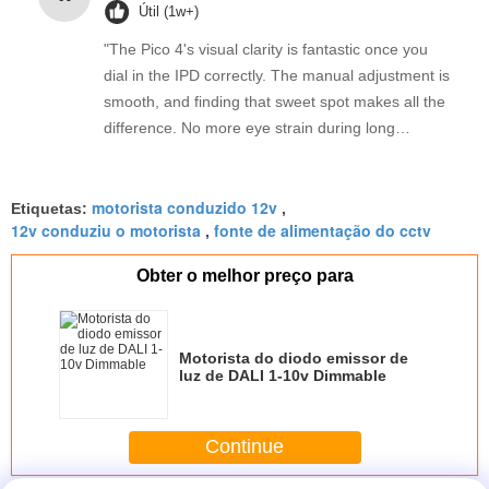
Útil (1w+)
"The Pico 4's visual clarity is fantastic once you
dial in the IPD correctly. The manual adjustment is
smooth, and finding that sweet spot makes all the
difference. No more eye strain during long
sessions. Highly recommend taking the time to set
it up properly!""The Pico 4's visual clarity is
motorista conduzido 12v
fantastic once you dial in the IPD correctly. The
Etiquetas:
,
12v conduziu o motorista
fonte de alimentação do cctv
,
manual adjustment is smooth, and finding that
sweet spot makes all the difference. No more eye
Obter o melhor preço para
strain during long sessions. Highly recommend
taking the time to set it up properly!""The Pico 4's
visual clarity is fantastic once you dial in the IPD
Motorista do diodo emissor de
correctly. The manual adjustment is smooth, and
luz de DALI 1-10v Dimmable
finding that sweet spot makes all the difference.
No more eye strain during long sessions. Highly
recommend taking the time to set it up
Continue
properly!""The Pico 4's visual clarity is fantastic