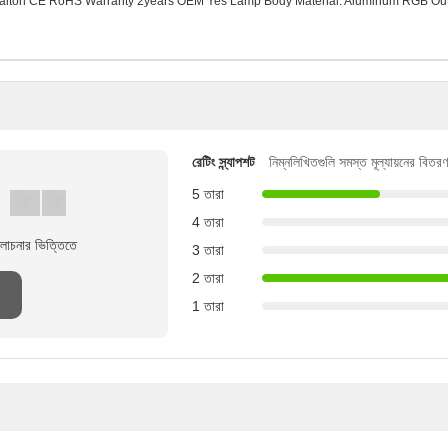
ficaiton CE RoHS Warranty 2years OEM Yes Lamp Body Material: Aluminum RGB Ou
রেটিং স্ন্যাপশট
নিম্নলিখিতগুলি সমস্ত মূল্যায়নের বিতরণ
5 তারা
4 তারা
লোচনার ভিত্তিতে
3 তারা
2 তারা
1 তারা