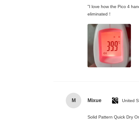
"I love how the Pico 4 hand
eliminated！
M
Mixue
United S
Solid Pattern Quick Dry