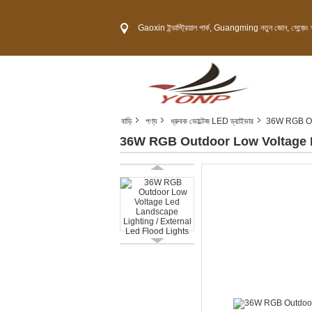
Gaoxin ইন্ডাস্ট্রিয়াল পার্ক, Guangming নতুন জোন, সেন্জ়েং শ
বাড়ি
পণ্য
ধ্রুবক ভোল্টেজ LED ড্রাইভার
36W RGB Out
36W RGB Outdoor Low Voltage Le