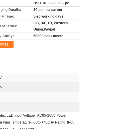
USD 34.00 - 50.00 / pc
ging Details:
30pcs to a carton
ery Time:
5-20 working days
L/C, D/P, T/T, Western
nt Terms:
Union,Paypal
 Ability:
50000 pcs / month
গাযোগ
V
65
gelux LED Input Voltage : AC85-265V Power
ating Temperature: -30C-+40C IP Rating: IP65