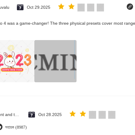
uvalu
Oct 29.2025
co 4 was a game-changer! The three physical presets cover most ranges
Saint Vincent and the Grenadines
Oct 28.2025
সহায়ক (8987)