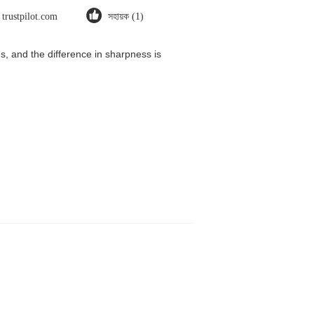
trustpilot.com
সহায়ক (1)
, and the difference in sharpness is