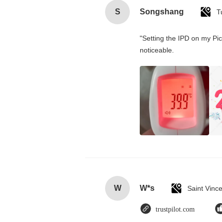
S
Songshang
T
"Setting the IPD on my Pi
noticeable.
W
W*s
trustpilot.com