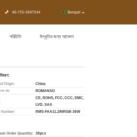
86-755-3697544
Bengali
পরিচিতি
উদ্ধৃতির জন্য আবেদন
 বিবরণ:
of Origin:
China
ুলক নাম:
ROMANSO
CE, ROHS, FCC, CCC, EMC,
:
LVD, SAA
 Number:
RMS-FAA11.2INRGB-36W
um Order Quantity:
30pcs