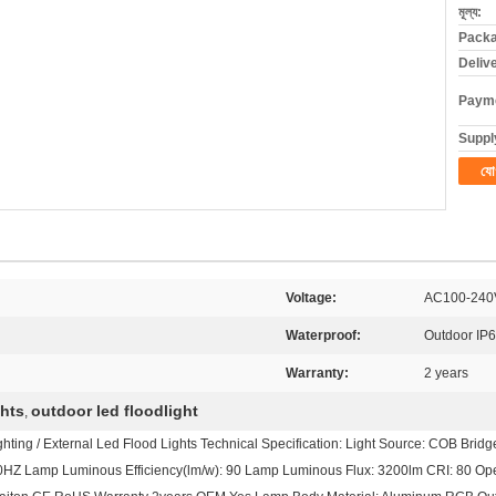
মূল্য:
Packa
Deliv
Payme
Supply
যো
Voltage:
AC100-240
Waterproof:
Outdoor IP
Warranty:
2 years
ghts
outdoor led floodlight
,
ng / External Led Flood Lights Technical Specification: Light Source: COB Brid
HZ Lamp Luminous Efficiency(lm/w): 90 Lamp Luminous Flux: 3200lm CRI: 80 Oper