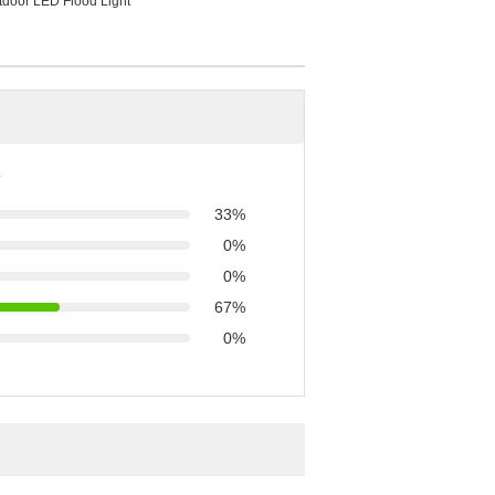
tdoor LED Flood Light
33%
0%
0%
67%
0%