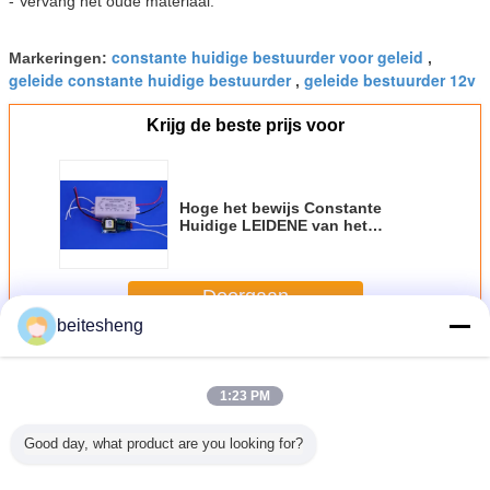
- Vervang het oude materiaal.
constante huidige bestuurder voor geleid
Markeringen:
,
geleide constante huidige bestuurder
geleide bestuurder 12v
,
Krijg de beste prijs voor
Hoge het bewijs Constante
Huidige LEIDENE van het
Machtswater Voeding voor 12W-
Vleklicht
Doorgaan
beitesheng
Constante huidige led stuurprogramma
Meer
1:23 PM
Good day, what product are you looking for?
tten van
Hoge het bewijs
Van de gevormde
Multi van Hoofd
Telefoo