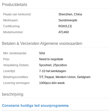
Productdetails
Plaats van herkomst:
Shenzhen, China
Merknaam:
Sunshineopto
Certificering:
ROHS,CE
Modelnummer:
AT1460
Betalen & Verzenden Algemene voorwaarden
Min. bestelaantal:
50st
Prijs:
Need to negotiate
Verpakking Details:
5pcs/reel, 25pcs/box
Levertijd:
7-10 het werkdagen
Betalingscondities:
T/T, Paypal, Western Union, Geldgram
Levering vermogen:
1000pcs één week
beschrijving
Constante huidige led stuurprogramma