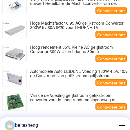
opvoert Regelbare de Machtsconvertor van de
Verhogingsmodule op
Contacteer ons
Hoge Machtsfactor 0.95 AC gelijkstroom Convertor
300W 5v 60A IP20 voor LEIDENE TV
Contacteer ons
Hoog rendement 85% Kleine AC gelijkstroom
Convertor 300W Uiterst dunne 30mm
Contacteer ons
Automobiele Auto LEIDENE Voeding 180W 4.5V/40A
de Convertors van gelijkstroom gelijkstroom
Contacteer ons
Van de de Voeding gelijkstroom-gelijkstroom
convertor van de hoog rendementspoorweg de
moduleisolatie js150-24s12-POC
Contacteer ons
De brede Waaier voerde 100 in - 240V AC
gelijkstroom Convertor 252 Watts voor LEIDENE
beitesheng
vertoning