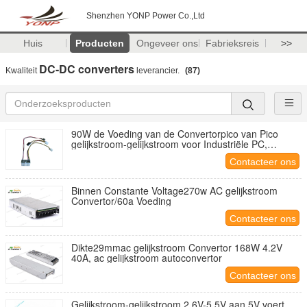
Shenzhen YONP Power Co.,Ltd
Huis
Producten
Ongeveer ons
Fabrieksreis
>>
DC-DC converters
Kwaliteit
leverancier.
(87)
90W de Voeding van de Convertorpico van Pico
gelijkstroom-gelijkstroom voor Industriële PC,
Embeded Mini-mini-itx picoPSU, Minipsu
Contacteer ons
Binnen Constante Voltage270w AC gelijkstroom
Convertor/60a Voeding
Contacteer ons
Dikte29mmac gelijkstroom Convertor 168W 4.2V
40A, ac gelijkstroom autoconvertor
Contacteer ons
Gelijkstroom-gelijkstroom 2.6V-5.5V aan 5V voert