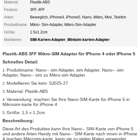
Material:
Plastik-ABS
Feature:
3FF, 4FF
Arten:
Beweglich, iPhone4, iPhone5, Nano, Mikro, Mini, Telefon
Produktname:
Mikro- Sim-Adapter, Mikro-Sim-Adapter
Größe:
1.5x1.2cm
SIM-Karten-Adapter
Minisim-karten-Adapter
Markieren:
,
Plastik-ABS 3FF Mikro-SIM Adapter für IPhone 4 oder IPhone 5
Schnelles Detail:
Produktname: Nano-- sim Adapter, sim Adapter, Nano-- sim
1.
Adapter, Nano-- sim zu Mikro-sim Adapter
Modellieren Sie kein: SJ025-27
2.
Material: Plastik-ABS
3.
Verwendung: machen Sie Ihre Nano-SIM-Karte für iPhone 5 in
4.
Mikrosim-karte für iPhone 4
Größe: 1,5 x 1.2cm
5.
Beschreibung:
Diese Art des Produktes kann Ihre Nano-- SIM-Karte von iPhone 5
und andere Arten Handy mit Nano-- SIM-Karte nach innen in iPhone
4 machen Mikrosim-karte, kann sie zu vielen Malen verwendet