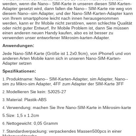
werden, wenn die Nano-- SIM-Karte in unseren diesen SIM-Karten-
Adapter gesetzt wird, dann fallen die Nano-- SIM-Karte nie weg von
diesem Nano--sim Adapter, und der Nano-SIM-Karten-Adapter kann
von Ihrem smartpphone leicht nach innen herausgenommen
werden, kann er Ihr Mobile nicht zerstören, wenn schlechte Qualität
oder nicht guter Entwurf, Ihr Mobile Problem ist, dann Sie müssen
einen anderen neuen Handy kaufen, also es ist besser zu
verwenden unser entworfener Mikrosim-karten-Adapter.
Anwendungen:
Jede Nano-SIM-Karte (Größe ist 1.2x0.9cm), von iPhone5 und von
anderen Arten Mobile kann sich in unseren Nano-SIM-Karten-
Adapter setzen
Spezifikationen:
Produktname: Nano-- SIM-Karten-Adapter, sim Adapter, Nano--
1.
sim zu Mikro-sim Adapter, 4FF zum Adapter der SIM-Karte 3FF
Modellieren Sie kein: SJ025-27
2.
Material: Plastik-ABS
3.
Verwendung: machen Sie Ihre Nano-SIM-Karte in Mikrosim-karte
4.
5.Size: 1,5 x 1.2cm
Nettogewicht: 0,05 Gramm
6.
Standardverpackung: verpackendes Massen500pcs in einer
7.
Mehrzwecktasche