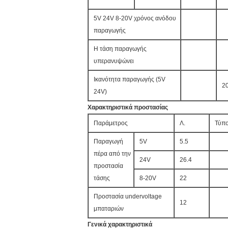
5V 24V 8-20V χρόνος ανόδου
παραγωγής
Η τάση παραγωγής
υπερανυψώνει
Ικανότητα παραγωγής (5V
2
24V)
Χαρακτηριστικά προστασίας
Παράμετρος
Λ.
Τύπ
Παραγωγή
5V
5.5
πέρα από την
24V
26.4
προστασία
τάσης
8-20V
22
Προστασία undervoltage
12
μπαταριών
Γενικά χαρακτηριστικά