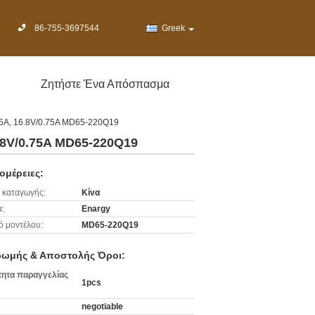
86-755-3697544
Greek
Ζητήστε Ένα Απόσπασμα
.5A, 16.8V/0.75A MD65-220Q19
.8V/0.75A MD65-220Q19
ομέρειες:
 καταγωγής:
Κίνα
:
Enargy
ό μοντέλου:
MD65-220Q19
ωμής & Αποστολής Όροι:
ητα παραγγελίας
1pcs
negotiable