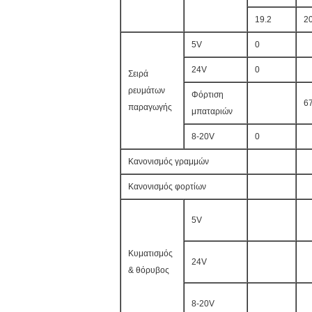
19.2
2
5V
0
24V
0
Σειρά
ρευμάτων
Φόρτιση
6
παραγωγής
μπαταριών
8-20V
0
Κανονισμός γραμμών
Κανονισμός φορτίων
5V
Κυματισμός
24V
& θόρυβος
8-20V