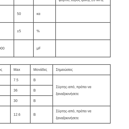
φορτίο, εύρος ζώνης 20 MHZ
50
κα
±5
%
000
μF
ος
Max
Μονάδες
Σημειώσεις
7.5
Β
Σύρτης-από, πρέπει να
36
Β
ξαναξεκινήσετε
30
Β
Σύρτης-από, πρέπει να
12.6
Β
ξαναξεκινήσετε