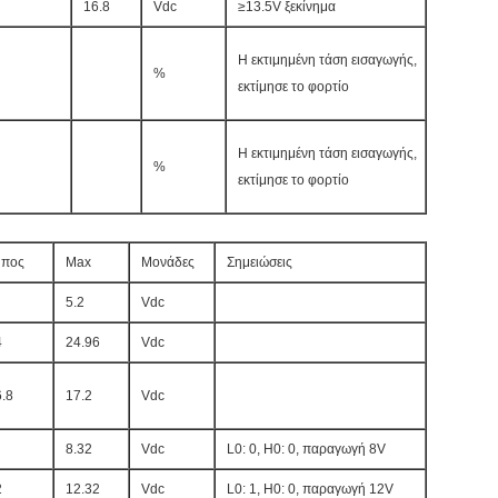
16.8
Vdc
≥13.5V ξεκίνημα
Η εκτιμημένη τάση εισαγωγής,
%
εκτίμησε το φορτίο
Η εκτιμημένη τάση εισαγωγής,
%
εκτίμησε το φορτίο
ύπος
Max
Μονάδες
Σημειώσεις
5.2
Vdc
4
24.96
Vdc
.8
17.2
Vdc
8.32
Vdc
L0: 0, H0: 0, παραγωγή 8V
2
12.32
Vdc
L0: 1, H0: 0, παραγωγή 12V