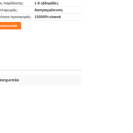
ς παράδοσης:
1-8 εβδομάδες
πληρωμής:
διαπραγμάτευση
ότητα προσφοράς:
15000Pcs/week
ικοινωνία
ετατροπέα