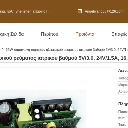
henzhen, επαρχία Γκουαγκντόνγκ, Κίνα
Angelwang66@126.com
χική Σελίδα
Περίπου
Προϊόντα
Επαφές
ό
65W παραγωγή παροχών ηλεκτρικού ρεύματος ιατρικού βαθμού 5V/3.0, 24V/1
ού ρεύματος ιατρικού βαθμού 5V/3.0, 24V/1.5A, 16
Λεπτ
Τόπος
Μάρκα
Αριθμ
Πληρ
Ποσότ
min:
Τιμή: