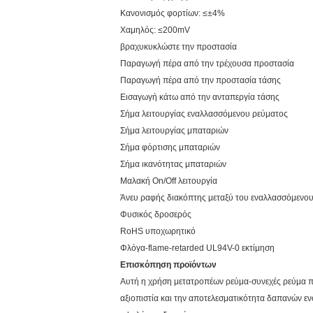
Κανονισμός φορτίων: ≤±4%
Χαμηλός: ≤200mV
βραχυκυκλώστε την προστασία
Παραγωγή πέρα από την τρέχουσα προστασία
Παραγωγή πέρα από την προστασία τάσης
Εισαγωγή κάτω από την ανταπεργία τάσης
Σήμα λειτουργίας εναλλασσόμενου ρεύματος
Σήμα λειτουργίας μπαταριών
Σήμα φόρτισης μπαταριών
Σήμα ικανότητας μπαταριών
Μαλακή On/Off λειτουργία
Άνευ ραφής διακόπτης μεταξύ του εναλλασσόμενου
Φυσικός δροσερός
RoHS υποχωρητικό
Φλόγα-flame-retarded UL94V-0 εκτίμηση
Επισκόπηση προϊόντων
Αυτή η χρήση μετατροπέων ρεύμα-συνεχές ρεύμα προ
αξιοπιστία και την αποτελεσματικότητα δαπανών 