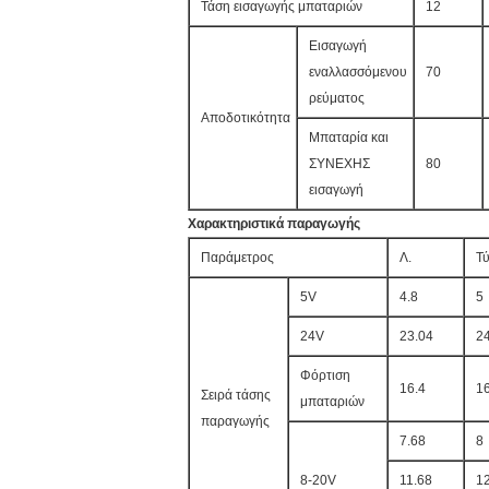
Τάση εισαγωγής μπαταριών
12
Εισαγωγή
εναλλασσόμενου
70
ρεύματος
Αποδοτικότητα
Μπαταρία και
ΣΥΝΕΧΗΣ
80
εισαγωγή
Χαρακτηριστικά παραγωγής
Παράμετρος
Λ.
Τ
5V
4.8
5
24V
23.04
2
Φόρτιση
16.4
16
Σειρά τάσης
μπαταριών
παραγωγής
7.68
8
8-20V
11.68
1