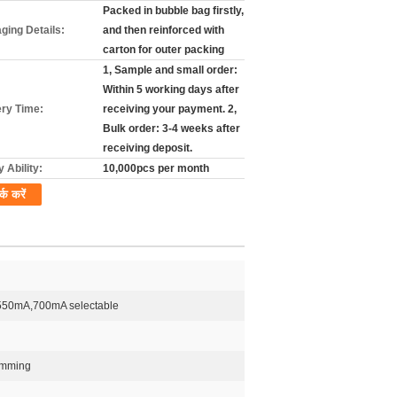
Packed in bubble bag firstly,
ging Details:
and then reinforced with
carton for outer packing
1, Sample and small order:
Within 5 working days after
ery Time:
receiving your payment. 2,
Bulk order: 3-4 weeks after
receiving deposit.
 Ability:
10,000pcs per month
र्क करें
50mA,700mA selectable
imming