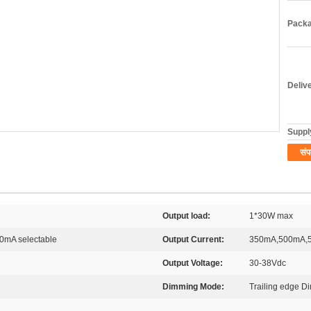
Packa
Deliv
Supply
संप
Output load:
1*30W max
mA selectable
Output Current:
350mA,500mA,5
Output Voltage:
30-38Vdc
Dimming Mode:
Trailing edge D