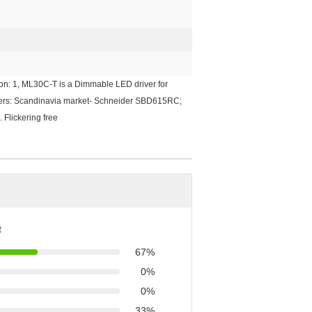
: 1, ML30C-T is a Dimmable LED driver for
mmers: Scandinavia market- Schneider SBD615RC;
Flickering free
ै
67%
0%
0%
33%