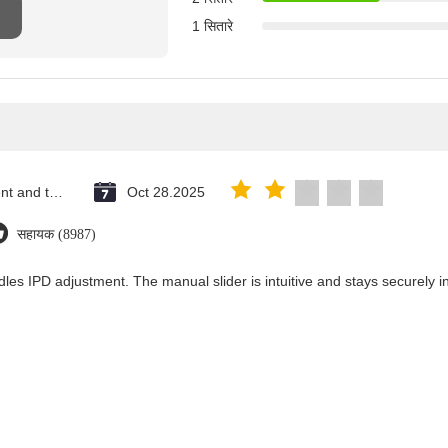
1 सितारे
Saint Vincent and the Grenadines
Oct 28.2025
सहायक (8987)
les IPD adjustment. The manual slider is intuitive and stays securely in