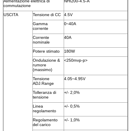
Alimentazione elettrica di
NHI200-4.5-A
commutazione
USCITA
Tensione di CC
4.5V
Gamma
0~40A
corrente
Corrente
40A
nominale
Potere stimato
180W
Ondulazione &
<250mvp-p>
rumore
(massimo)
Tensione
4.05~4.95V
ADJ.Range
Tolleranza di
+/- 2,0%
tensione
Linea
+/- 0,5%
regolamento
Regolamento
+/- 1,0%
del carico