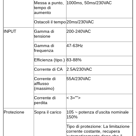
Messa a punto,
1000ms, 50ms/230VAC
tempo di
aumento
Ostacoli il tempo
20ms/230VAC
INPUT
Gamma di
200-240VAC
tensione
Gamma di
47-63Hz
frequenza
Efficienza (tipo.)
83-88%
Corrente di CA
2.5A/230VAC
Corrente di
55A/230VAC
afflusso
(massimo)
Corrente di
< 3="">
perdita
Protezione
Sopra il carico
105 ~ potenza d'uscita nominale
150%
Tipo di protezione: La limitazione
corrente costante, recupera
automaticamente dopo che il