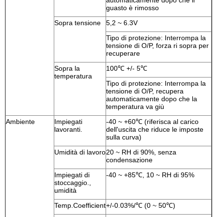
guasto è rimosso
Sopra tensione
5,2 ~ 6.3V
Tipo di protezione: Interrompa la
tensione di O/P, forza ri sopra per
recuperare
Sopra la
100℃ +/- 5℃
temperatura
Tipo di protezione: Interrompa la
tensione di O/P, recupera
automaticamente dopo che la
temperatura va giù
Ambiente
Impiegati
-40 ~ +60℃ (riferisca al carico
lavoranti.
dell'uscita che riduce le imposte
sulla curva)
Umidità di lavoro
20 ~ RH di 90%, senza
condensazione
Impiegati di
-40 ~ +85℃, 10 ~ RH di 95%
stoccaggio.,
umidità
Temp.Coefficient
+/-0.03%/℃ (0 ~ 50℃)