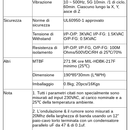
Vibrazione
10 ~ 500Hz, 5G 10min. /1 di ciclo,
60min. Ciascuno lungo la X, Y,
asce di Z
Sicurezza
Norme di
UL60950-1 approvato
sicurezza
Tensione di
I/P-O/P: 3KVAC I/P-FG: 1.5KVAC
Withstand
O/P-FG: 0.5KVAC
Resistenza di
I/P-O/P, I/P-FG, O/P-FG: 100M
isolamento
Ohms/500VDC/RH di 25℃/70%
Altri
MTBF
271.9K ore MIL-HDBK-217F
minimo (25℃)
Dimensione
190*85*30mm (L*W*H)
Imballaggio
0.8kg; 20pcs/16Kgs
Nota
1.
Tutti i parametri citati non specialmente sono
misurati ad input 230VAC, al carico nominale e a
25℃ della temperatura ambiente.
2.
L'ondulazione & il rumore sono misurati a
20Mhz della larghezza di banda usando un 12"
paio-cavo torto terminata con un condensatore
parallelo uF da 47 & di 0.1uf.