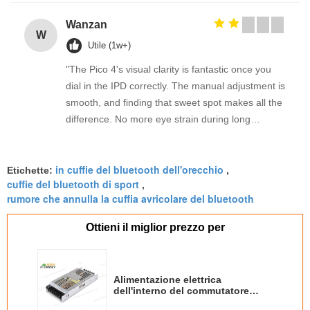
Wanzan
W
Utile (1w+)
"The Pico 4's visual clarity is fantastic once you
dial in the IPD correctly. The manual adjustment is
smooth, and finding that sweet spot makes all the
difference. No more eye strain during long
sessions. Highly recommend taking the time to set
it up properly!""The Pico 4's visual clarity is
in cuffie del bluetooth dell'orecchio
fantastic once you dial in the IPD correctly. The
Etichette:
,
cuffie del bluetooth di sport
,
manual adjustment is smooth, and finding that
rumore che annulla la cuffia avricolare del bluetooth
sweet spot makes all the difference. No more eye
strain during long sessions. Highly recommend
Ottieni il miglior prezzo per
taking the time to set it up properly!""The Pico 4's
visual clarity is fantastic once you dial in the IPD
correctly. The manual adjustment is smooth, and
Alimentazione elettrica
finding that sweet spot makes all the difference.
dell'interno del commutatore
No more eye strain during long sessions. Highly
180W per l'esposizione di LED di