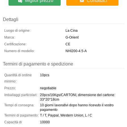
Miglior prezzo
Contattaci
Dettagli
Luogo di origine:
La Cina
Marca:
G-Orient
Certificazione:
CE
Numero di modello:
NHI200-4.5-A
Termini di pagamento e spedizione
Quantità di ordine
10pcs
minimo:
Prezzo:
negotiable
Imballaggi particolari:
20pcs/16Kgs/CARTONI, dimensione del cartone:
33*20*18cm
Tempi di consegna:
10 giorni lavorativi dopo hanno ricevuto il vostro
pagamento
Termini di pagamento:
T / T, Paypal, Western Union, L / C
Capacità di
10000