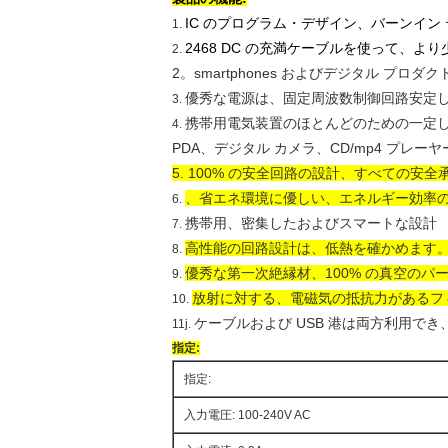
IC のプログラム・デザイン、バーンイン 
1.
2468 DC の充満ケーブルを使って、よ
2.
2。smartphones およびデジタル 
優秀な電源は、固定周波数制御回路安定
3.
携帯用電気装置のほとんどのための一定
4.
PDA、デジタル カメラ、CD/mp4 プレーヤ
5. 100% の安全回路の設計、すべての安
、省エネ環境に優しい、エネルギー効率の
6.
携帯用、密集したおよびスマートな設計
7.
高性能の回路設計は、低熱を確かめます
8.
優秀な第一次絶縁材、100% の真空の
9.
放射に対する、電磁気の抵抗力があるフィ
10.
ケーブルおよび USB 港は両方利用でき
11j.
指定:
指定:
入力電圧: 100-240V AC