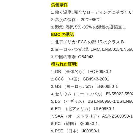
労働条件
働く温度: 完全なローディングに基づく 0℃
1.
温度の保存: - 20℃~85℃
2.
湿気: 湿気 5%~95% の湿気の凝縮無し
3.
EMC の承諾
北アメリカ: FCC の部 15 のクラス B
1.
ヨーロッパの市場: EMC: EN55013/EN55
2.
中国の市場: GB4943
3.
得られた証明:
GB （全体的な） IEC 60950-1
1.
CCC （中国） GB4943-2001
2.
GS （ヨーロッパの） EN60950-1
3.
セリウム（ヨーロッパの） EN55022,55024,55
4.
BS （イギリス） BS EN60950-1/BS EN60
5.
ETL （北アメリカ） UL60950-1
6.
SAA （オーストラリア） AS/NZS60950-1
7.
KC （韓国） K60950-1
8.
PSE （日本） J60950-1
9.