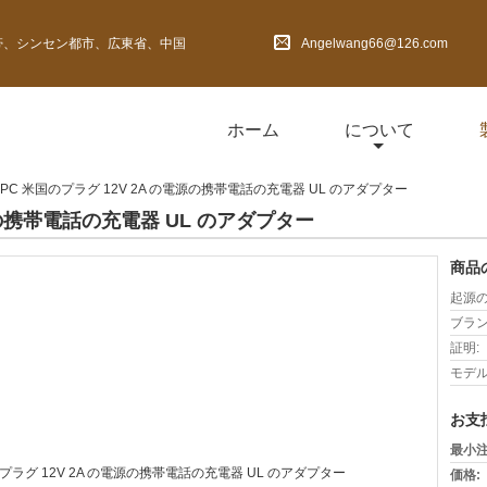
しい地帯、シンセン都市、広東省、中国
Angelwang66@126.com
ホーム
について
PC 米国のプラグ 12V 2A の電源の携帯電話の充電器 UL のアダプター
源の携帯電話の充電器 UL のアダプター
商品
起源の
ブラン
証明:
モデル
お支
最小注
価格: