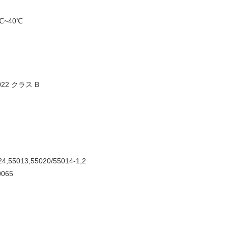
~40℃
022 クラス B
013,55020/55014-1,2
065