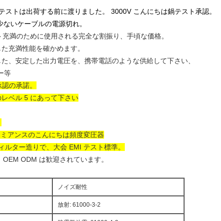
テストは出荷する前に渡りました。 3000V こんにちは鍋テスト承認。
り少ないケーブルの電源切れ。
プロダクト充満のために使用される完全な割振り、手頃な価格。
した充満性能を確かめます。
した、安定した出力電圧を、携帯電話のような供給して下さい、
ー等
全承認の承諾。
レベル 5 にあって下さい
。
パーミアンスのこんにちは頻度変圧器
ルター造りで、大会 EMI テスト標準。
、OEM ODM は歓迎されています。
ノイズ耐性
放射: 61000-3-2