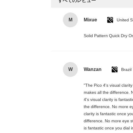
すべてのレビュー
M
Mixue
United S
Solid Pattern Quick Dry
W
Wanzan
Brazil
"The Pico 4's visual clarit
makes all the difference. 
4's visual clarity is fanta
the difference. No more ey
clarity is fantastic once 
difference. No more eye st
is fantastic once you dial