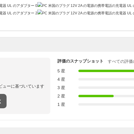
評価のスナップショット
すべての評価
5 星
4 星
ビューに基づいています
3 星
2 星
く
1 星