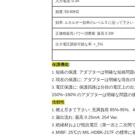
入力電流: 0.3A
頻度: 50-60HZ
効率: エネルギー効率のレベル 5 に従って下さい
正価格販売パワー消費量: 最高 0.3W
出力電圧調節可能な率: +_5%
保護機能
:
短絡の保護: アダプターは明確な短絡問
1.
現在の保護に: アダプターは明確な現在
2.
電圧保護に: 保護回路は分担の電圧上の
3.
150%~180% のアダプターは明確な問
信頼性
燃え尽きて下さい: 充満負荷 85%-95%、4
1.
漏出流れ: 最高 0.25mA: 254 Vac
2.
絶縁材および抵抗電圧（第一次と二次間で）: 3
3.
MIBF: 25℃の MIL-HDBK-217F 
4.