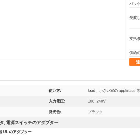
パッケ
受渡し
支払条
供給の
連
使い方:
Ipad、小さい家の applinace 
入力電圧:
100~240V
発光色:
ブラック
タ
電源スイッチのアダプター
,
器 UL のアダプター