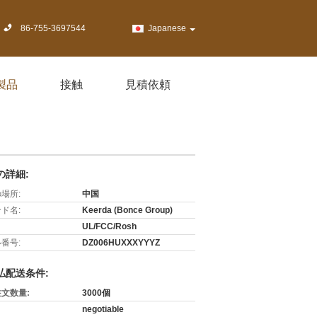
86-755-3697544
Japanese
製品
接触
見積依頼
の詳細:
場所:
中国
ド名:
Keerda (Bonce Group)
UL/FCC/Rosh
番号:
DZ006HUXXXYYYZ
払配送条件:
文数量:
3000個
negotiable