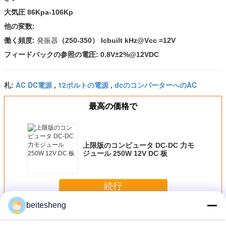
大気圧 86Kpa-106Kp
他の変数:
働く頻度:
発振器
（250-350） Icbuilt kHz@Vcc =12V
フィードバックの参照の電圧: 0.8V±2%@12VDC
AC DC電源
12ボルトの電源
dcのコンバーターへのAC
札:
,
,
最高の価格で
上限版のコンピュータ DC-DC 力モ
ジュール 250W 12V DC 板
続行
beitesheng
AC-DC の電源
多く