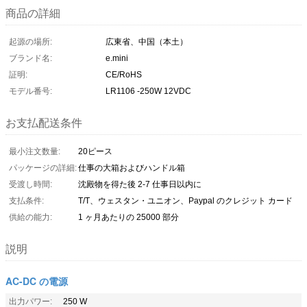
商品の詳細
起源の場所:
広東省、中国（本土）
ブランド名:
e.mini
証明:
CE/RoHS
モデル番号:
LR1106 -250W 12VDC
お支払配送条件
最小注文数量:
20ピース
パッケージの詳細:
仕事の大箱およびハンドル箱
受渡し時間:
沈殿物を得た後 2-7 仕事日以内に
支払条件:
T/T、ウェスタン・ユニオン、Paypal のクレジット カード
供給の能力:
1 ヶ月あたりの 25000 部分
説明
AC-DC の電源
出力パワー:
250 W