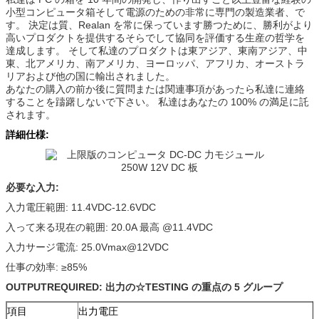
小型コンピュータ箱そして電源のための非常に専門の製造業者、で
す。 決定は質、Realan を常に保っています勝つために、勝利がより
高いプロダクトを提供するそらでして協同を評価する生産の哲学を
達成します。 そして私達のプロダクトは東アジア、東南アジア、中
東、北アメリカ、南アメリカ、ヨーロッパ、アフリカ、オーストラ
リアおよび他の国に輸出されました。
あなたの購入の前か後に質問または関連事項があったら私達に連絡
することを躊躇しないで下さい。 私達はあなたの 100% の満足に託
されます。
詳細仕様:
必要な入力:
入力電圧範囲: 11.4VDC-12.6VDC
入って来る現在の範囲: 20.0A 最高 @11.4VDC
入力サージ電流: 25.0Vmax@12VDC
仕事の効率: ≥85%
OUTPUTREQUIRED: 出力の☆TESTING の重点の 5 グループ
項目
出力電圧