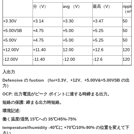
分（V）
avg （V）
最高（V）
rippl
（mV
+3.30V
+3.14
+3.30
+3.47
50
+5.00VSB
+4.75
+5.00
+5.25
50
+5.00V
+4.75
+5.00
+5.25
50
+12.00V
+11.40
12.00
+12.6
120
-12.00V
-11.40
-12.00
-12.6
120
入出力
Defencive の fuction （for+3.3V、+12V、+5.00V&+5.00VSB の出
力）
OCP: 出力電流がピーク ポイントに達する時締まる出力。
短絡の保護: 締まる出力時短絡。
環境記述:
働く温度/湿気 15℃への 35℃/45%-75%
temperature//humidity -40℃に +70℃/10%-90% の位置を変えて下
さい