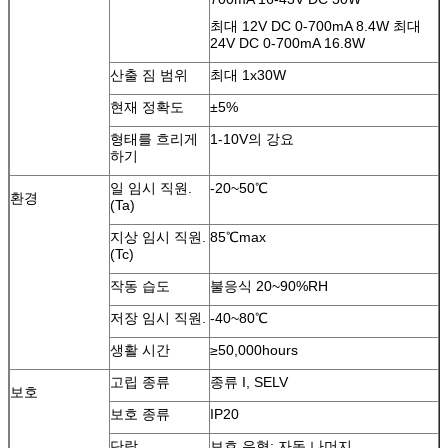
최대 12V DC 0-700mA 8.4W 최대
24V DC 0-700mA 16.8W
산출 짐 범위
최대 1x30W
현재 정확도
±5%
형태를 흐리게
1-10V의 강요
하기
일 임시 직원.
-20~50℃
환경
(Ta)
지상 임시 직원.
85℃max
(Tc)
작동 습도
불응식 20~90%RH
저장 임시 직원.
-40~80℃
생활 시간
≥50,000hours
고립 종류
종류 I, SELV
보호
보호 종류
IP20
단락
보호 유형; 자동 나머지