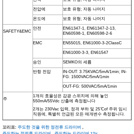
전압에
보호 유형; 자동 나머지
온도에
보호 유형; 자동 나머지
안전
EN61347-1, EN61347-2-13,
SAFETY&EMC
EN60598-1, EN60598-2-6
EMC
EN55015, EN61000-3-2ClassC
EN61000-3-3, EN61547
승인
SEMKO의 세륨
반항 전압
IN-OUT: 3.75KVAC/5mA/1min; IN-
FG: 1500VAC/5mA/1min
OUT-FG: 500VAC/5mA/1min
1개의 효율성은 감광 스위치에 의해 놓인
주
550mA/55Vdc 산출에 측정됩니다
2개는 230Vac 입력, 정격 부하 및 25℃of 주위 임시
직원에, 특별히 언급된 모든 매개변수 측정됩니다.
주도한 것을 위한 정전류 드라이버
꼬리표:
,
주도하는 정전류 드라이버
주도하는 드라이버 12v
,