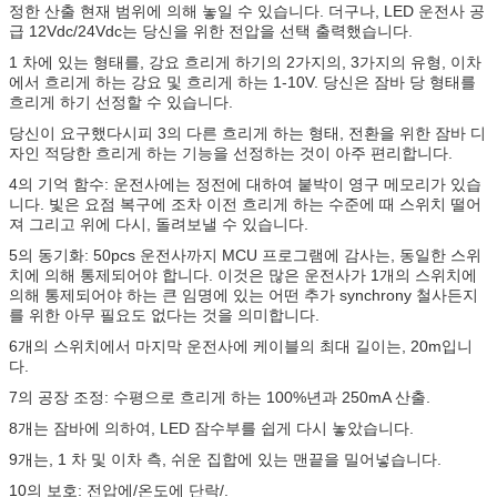
정한 산출 현재 범위에 의해 놓일 수 있습니다. 더구나, LED 운전사 공
급 12Vdc/24Vdc는 당신을 위한 전압을 선택 출력했습니다.
1 차에 있는 형태를, 강요 흐리게 하기의 2가지의, 3가지의 유형, 이차
에서 흐리게 하는 강요 및 흐리게 하는 1-10V. 당신은 잠바 당 형태를
흐리게 하기 선정할 수 있습니다.
당신이 요구했다시피 3의 다른 흐리게 하는 형태, 전환을 위한 잠바 디
자인 적당한 흐리게 하는 기능을 선정하는 것이 아주 편리합니다.
4의 기억 함수: 운전사에는 정전에 대하여 붙박이 영구 메모리가 있습
니다. 빛은 요점 복구에 조차 이전 흐리게 하는 수준에 때 스위치 떨어
져 그리고 위에 다시, 돌려보낼 수 있습니다.
5의 동기화: 50pcs 운전사까지 MCU 프로그램에 감사는, 동일한 스위
치에 의해 통제되어야 합니다. 이것은 많은 운전사가 1개의 스위치에
의해 통제되어야 하는 큰 임명에 있는 어떤 추가 synchrony 철사든지
를 위한 아무 필요도 없다는 것을 의미합니다.
6개의 스위치에서 마지막 운전사에 케이블의 최대 길이는, 20m입니
다.
7의 공장 조정: 수평으로 흐리게 하는 100%년과 250mA 산출.
8개는 잠바에 의하여, LED 잠수부를 쉽게 다시 놓았습니다.
9개는, 1 차 및 이차 측, 쉬운 집합에 있는 맨끝을 밀어넣습니다.
10의 보호: 전압에/온도에 단락/.