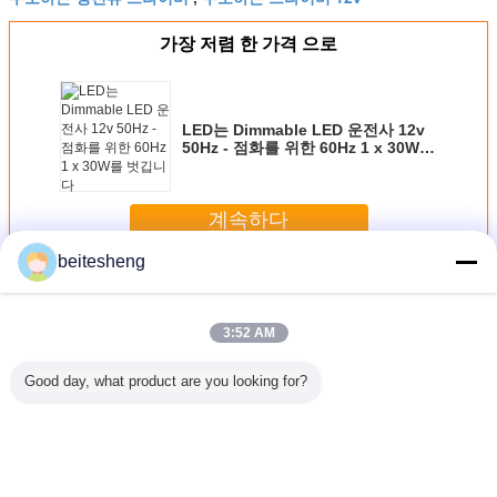
가장 저렴 한 가격 으로
LED는 Dimmable LED 운전사 12v
50Hz - 점화를 위한 60Hz 1 x 30W를
벗깁니다
계속하다
beitesheng
상수 현재 led 드라이버
더 많은 것
3:52 AM
Good day, what product are you looking for?
상적인 접합
고성능 물 증거
주조된 케이스 옥
산출 현재 디 밍이
Sim 마이
o Sim 개
12W 반점 빛을 위
외 일정한 현재
다 30W LED 운전
기에 전화 
조
한 일정한 현재
LED 전력 공급 운
사 1 - LED 관을 위
Si
LED 전력 공급
전사 ROHS 기준
한 10V
언어를 바꾸십시오