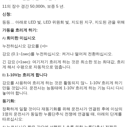
11의 장수 경간 50,000h, 보증 5 년.
신청:
등등… 아래로 LED 빛, LED 위원회 빛, 지도된 지구, 지도된 관을 위해
가동을 흐리게 하기:
희미한 미십시오
A)
누전하십시오 강요를 (
<0>
강요 (0.1~1sec)를 누전하십시오: 켜거나 떨어져 전환하십시오.
긴 강요 (>1sec): 여기저기 흐리게 하는 것은 최소한 또는 최대값, 흐리
게 해서 수평으로 자동적으로 멈춥니다.
1-10V는 흐리게 합니다
B)
강요를 사용하여 흐리게 하는 것은 활동되지 않ㄴ 1-10V 흐리게 하기
만들 것입니다. 운전사는 능동태에 1-10V 흐리게 하는 기능 다시 다시
놓여야 합니다.
동기화:
정확하게 일할 것이다 재동기화를 위해 운전사가 연결된 후에 이상의
1명의 운전사가 동일한 누름단추식 전쟁에 연결될 때, 아래의 단계를
따르십시오:
누르십시오 짧은 강요에 선행된 1 초를 위한 누름단추식 전쟁을