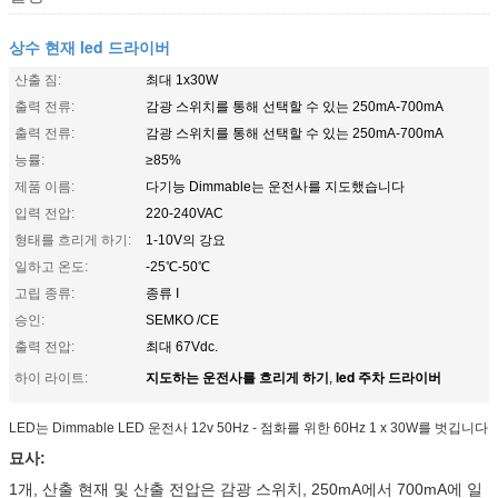
상수 현재 led 드라이버
산출 짐:
최대 1x30W
출력 전류:
감광 스위치를 통해 선택할 수 있는 250mA-700mA
출력 전류:
감광 스위치를 통해 선택할 수 있는 250mA-700mA
능률:
≥85%
제품 이름:
다기능 Dimmable는 운전사를 지도했습니다
입력 전압:
220-240VAC
형태를 흐리게 하기:
1-10V의 강요
일하고 온도:
-25℃-50℃
고립 종류:
종류 I
승인:
SEMKO /CE
출력 전압:
최대 67Vdc.
지도하는 운전사를 흐리게 하기
led 주차 드라이버
하이 라이트:
,
LED는 Dimmable LED 운전사 12v 50Hz - 점화를 위한 60Hz 1 x 30W를 벗깁니다
묘사:
1개, 산출 현재 및 산출 전압은 감광 스위치, 250mA에서 700mA에 일