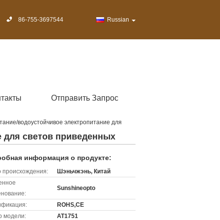
86-755-3697544
Russian
нтакты
Отправить Запрос
тание/водоустойчивое электропитание для
е для светов приведенных
обная информация о продукте:
 происхождения:
Шэньчжэнь, Китай
енное
Sunshineopto
нование:
ификация:
ROHS,CE
 модели:
AT1751