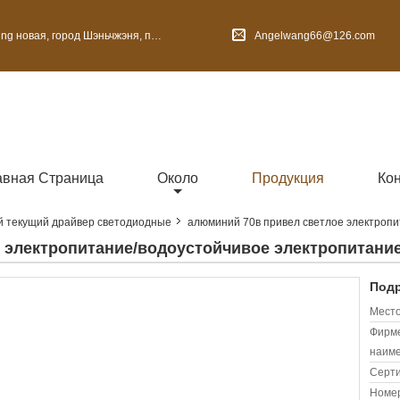
 Шэньчжэня, провинция Гуандун, Китай
Angelwang66@126.com
авная Страница
Около
Продукция
Ко
 текущий драйвер светодиодные
алюминий 70в привел светлое электропи
 электропитание/водоустойчивое электропитани
Подр
Место
Фирм
наиме
Серт
Номер