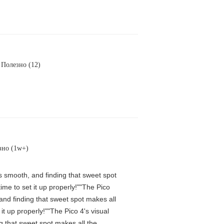
Полезно (12)
зно (1w+)
is smooth, and finding that sweet spot
me to set it up properly!""The Pico
 and finding that sweet spot makes all
t up properly!""The Pico 4's visual
ng that sweet spot makes all the