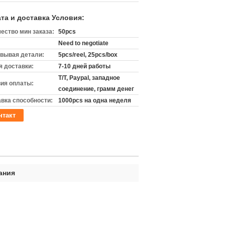
та и доставка Условия:
ество мин заказа:
50pcs
Need to negotiate
вывая детали:
5pcs/reel, 25pcs/box
 доставки:
7-10 дней работы
T/T, Paypal, западное
ия оплаты:
соединение, грамм денег
вка способности:
1000pcs на одна неделя
нтакт
ания