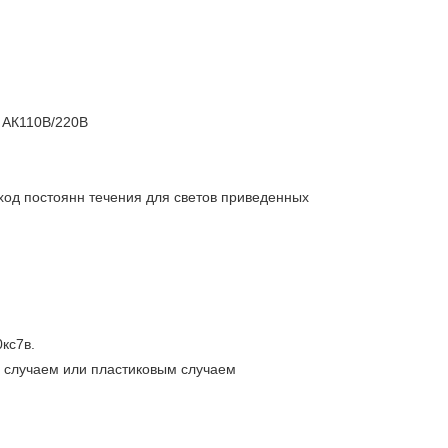
 АК110В/220В
ыход постоянн течения для светов приведенных
кс7в.
 случаем или пластиковым случаем