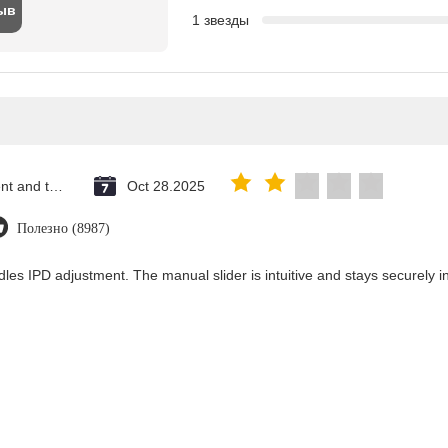
ыв
1 звезды
Saint Vincent and the Grenadines
Oct 28.2025
Полезно (8987)
les IPD adjustment. The manual slider is intuitive and stays securely in