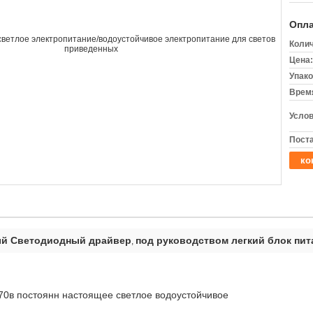
Опла
Колич
Цена:
Упако
Время
Услов
Поста
ко
й Светодиодный драйвер
под руководством легкий блок пит
,
0в постоянн настоящее светлое водоустойчивое