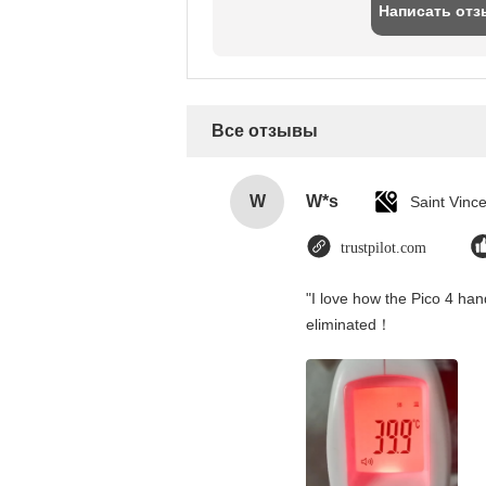
Написать отз
Все отзывы
W
W*s
trustpilot.com
"I love how the Pico 4 hand
eliminated！