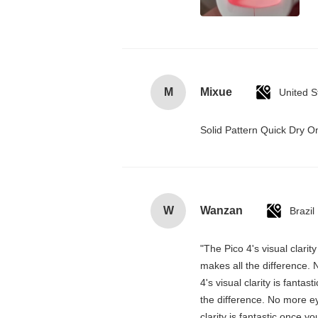
M
Mixue
United S
Solid Pattern Quick Dry
W
Wanzan
Brazil
"The Pico 4's visual clarit
makes all the difference. 
4's visual clarity is fanta
the difference. No more ey
clarity is fantastic once 