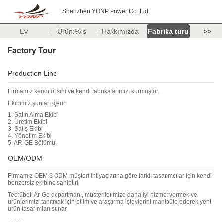
Shenzhen YONP Power Co.,Ltd
Ev
Ürün:% s
Hakkımızda
Fabrika turu
>>
Factory Tour
Production Line
Firmamız kendi ofisini ve kendi fabrikalarımızı kurmuştur.
Ekibimiz şunları içerir:
1. Satın Alma Ekibi
2. Üretim Ekibi
3. Satış Ekibi
4. Yönetim Ekibi
5. AR-GE Bölümü.
OEM/ODM
Firmamız OEM $ ODM müşteri ihtiyaçlarına göre farklı tasarımcılar için kendi
benzersiz ekibine sahiptir!
Tecrübeli Ar-Ge departmanı, müşterilerimize daha iyi hizmet vermek ve
ürünlerimizi tanıtmak için bilim ve araştırma işlevlerini manipüle ederek yeni
ürün tasarımları sunar.