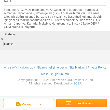
R&D
Firmamız Ar-Ge yazılım bölümü ve Ar-Ge makine departmanı kurmuştur.
Almanya, Japonya ve Çin'den gelen güçlü Ar-Ge ekibimiz var. Size özel
talebiniz doğrultusunda benzersiz bir yazılım ve üssünüzü kullanarak sizin
için yeni bir makine tasarlayabiliriz. RD derecesindeki 50'den fazla elit ile
Alman, Japonya, Kanada, Meksika, Hongkong, vb. Birçok ülkede OEM /
ODM projesi sunuyoruz.
Dil değiştir
s
Turkish
Ana sayfa
|
Hakkımızda
|
Bizimle iletişime geçin
|
Site Haritası
|
Privacy Policy
Masaüstü görünümü
Copyright © 2013 - 2025 Shenzhen YONP Power Co.,Ltd.
All rights reserved. Developed by
ECER
Teklif isteği
Mesaj gönder