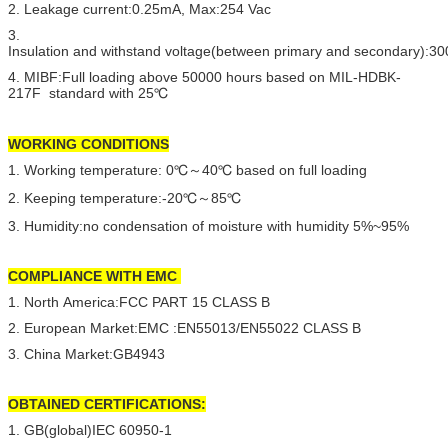
2. Leakage current:0.25mA, Max:254 Vac
3.
Insulation and withstand voltage(between primary and secondary):
4. MIBF:Full loading above 50000 hours based on MIL-HDBK-
217F standard with 25℃
WORKING CONDITIONS
1. Working temperature: 0℃～40℃ based on full loading
2. Keeping temperature:-20℃～85℃
3. Humidity:no condensation of moisture with humidity 5%~95%
COMPLIANCE WITH EMC
1. North America:FCC PART 15 CLASS B
2. European Market:EMC :EN55013/EN55022 CLASS B
3. China Market:GB4943
OBTAINED CERTIFICATIONS:
1. GB(global)IEC 60950-1