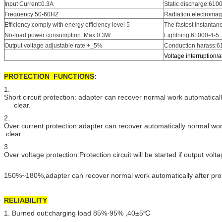
Input Current:0.3A
Static discharge:610
Frequency:50-60HZ
Radiation electromagn
Efficiency:comply with energy efficiency level 5
The fastest instanta
No-load power consumption: Max 0.3W
Lightning:61000-4-5
Output voltage adjustable rate:+_5%
Conduction harass:6
Voltage interruption
PROTECTION FUNCTIONS
:
1.
Short circuit protection: adapter can recover normal work automatically
clear.
2.
Over current protection:adapter can recover automatically normal wo
clear.
3.
Over voltage protection:Protection circuit will be started if output vol
150%~180%,adapter can recover normal work automatically after pro
RELIABILITY
1. Burned out:charging load 85%-95% ,40±5℃