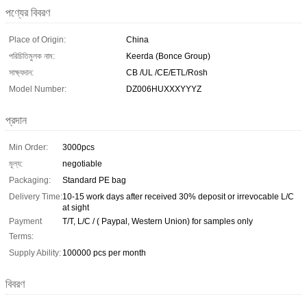
পণ্যের বিবরণ
Place of Origin:
China
পরিচিতিমুলক নাম:
Keerda (Bonce Group)
সাক্ষ্যদান:
CB /UL /CE/ETL/Rosh
Model Number:
DZ006HUXXXYYYZ
প্রদান
Min Order:
3000pcs
মূল্য:
negotiable
Packaging:
Standard PE bag
Delivery Time:
10-15 work days after received 30% deposit or irrevocable L/C
at sight
Payment
T/T, L/C / ( Paypal, Western Union) for samples only
Terms:
Supply Ability:
100000 pcs per month
বিবরণ