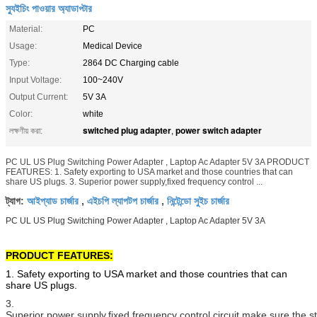
স্যুইচিং পাওয়ার অ্যাডাপ্টার
Material:
PC
Usage:
Medical Device
Type:
2864 DC Charging cable
Input Voltage:
100~240V
Output Current:
5V 3A
Color:
white
switched plug adapter
power switch adapter
লক্ষণীয় করা:
,
PC UL US Plug Switching Power Adapter , Laptop Ac Adapter 5V 3A PRODUCT
FEATURES: 1. Safety exporting to USA market and those countries that can
share US plugs. 3. Superior power supply,fixed frequency control ...
আইপ্যাড চার্জার
এইচপি ল্যাপটপ চার্জার
নিন্টেন্ডো সুইচ চার্জার
ট্যাগ:
,
,
PC UL US Plug Switching Power Adapter , Laptop Ac Adapter 5V 3A
PRODUCT FEATURES:
1. Safety exporting to USA market and those countries that can
share US plugs.
3.
Superior power supply,fixed frequency control circuit make sure the 