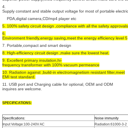
4.
Supply constant and stable output voltage for most of portable electr
PDA,digital camera,CD/mp4 player etc
5. 100% safety circuit design ,compliance with all the safety approvals
6.
Environment friendly,energy saving,meet the energy efficiency level 5
7. Portable,compact and smart design
8. High-efficiency circuit design ,make sure the lowest heat.
9. Excellent primary insulation,hi-
frequency transformer with 100% vacuum permeance
10. Radiation against ,build-in electromagnetism resistant filter,meet
EMI test standard.
11. USB port and Charging cable for optional, OEM and ODM
inquires are welcome.
SPECIFICATIONS:
Specifications:
Noise immunity
Input Voltage:100-240V AC
Radiation:61000-3-2