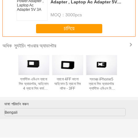
Adapter , Laptop Ac Adapter 5V
3A
MOQ：
3000pcs
চালিয়ে
স্যুইচিং পাওয়ার অ্যাডাপ্টার
অধিক
োন 5 ন্যানো
প্লাস্টিক এবিএস ন্যানো
ন্যানো 4FF কালো
স্বতন্ত্র iPhone5
IPhone5 ন্
াডাপ্টার
সিম অ্যাডাপ্টার, আইফোন
আইফোন 5 ন্যানো সিম
ন্যানো সিম অ্যাডাপ্টার
অ্যাডাপ্
4 ন্যানো সিম কার্ড
নাটক - 3FF
প্লাস্টিক এবিএস মিনি
অ্যাডাপ্টারের
কার্ডে ন্যানো
ভাষা পরিবর্তন করুন
Bengali