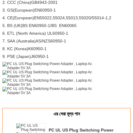
2. CCC (China)GB4943-2001
3. GS(European)EN60950-1
4. CE(European)EN55022,55024,55013,55020/55014-1,2
5. BS (UK)BS EN60950-1/BS EN60065
6. ETL (North America) UL60950-1
7. SAA (Australia)AS/NZS60950-1
8. KC (Korea)K60950-1
9. PSE (Japan)J60950-1
এর সেরা মূল্য পান
PC UL US Plug Switching Power