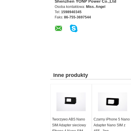
Shenzhen YONP Power Co.,Ltd
Osoba kontaktowa:
Miss. Angel
Tel:
1598940345
Faks:
86-755-3697544
Inne produkty
Tworzywo ABS Nano
Czarny iPhone 5 Nano
SIM Adapter sieciowy
Adapter Nano SIM z