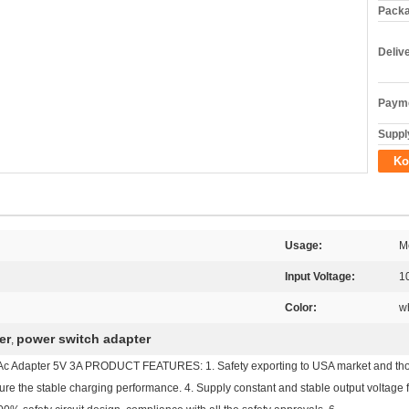
Packa
Deliv
Payme
Supply
Ko
Usage:
M
Input Voltage:
1
Color:
w
er
power switch adapter
,
Ac Adapter 5V 3A PRODUCT FEATURES: 1. Safety exporting to USA market and those
ure the stable charging performance. 4. Supply constant and stable output voltage f