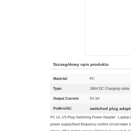
Szczegółowy opis produktu
Material:
PC
Type:
2864 DC Charging cable
Output Current:
5V 3A
switched plug adapt
Podkreślić:
PC UL US Plug Switching Power Adapter , Laptop 
power supply,fixed frequency control circuit make s