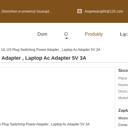
nzhen w prowincji Guangdong, Chiny
Angelwang66@126.com
Dom
O
Produkty
Łąc
 UL US Plug Switching Power Adapter , Laptop Ac Adapter 5V 3A
Adapter , Laptop Ac Adapter 5V 3A
Szcz
Place 
Nazwa
Orzec
Model
Zapł
Minim
Cena: