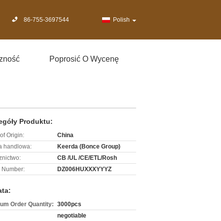
86-755-3697544
Polish
zność
Poprosić O Wycenę
egóły Produktu:
of Origin:
China
 handlowa:
Keerda (Bonce Group)
znictwo:
CB /UL /CE/ETL/Rosh
 Number:
DZ006HUXXXYYYZ
ata:
um Order Quantity:
3000pcs
negotiable