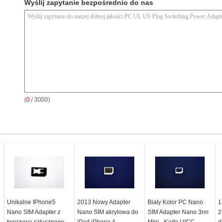
Wyślij zapytanie bezpośrednio do nas
(
0
/ 3000)
Unikalne IPhone5
2013 Nowy Adapter
Biały Kolor PC Nano
1
Nano SIM Adapter z
Nano SIM akrylowa do
SIM Adapter Nano 3nn
2