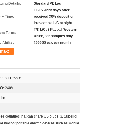
ging Details:
Standard PE bag
10-15 work days after
ery Time:
received 30% deposit or
irrevocable L/C at sight
T/T, L/C / ( Paypal, Western
nt Terms:
Union) for samples only
 Ability:
100000 pcs per month
ntakt
edical Device
00~240V
hite
 countries that can share US plugs. 3. Superior
or most of portable electric devices,such as Mobile