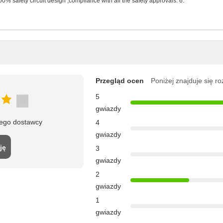
% safety circuit design ,compliance with all the safety approvals. 6.
Przegląd ocen
Poniżej znajduje się r
5
gwiazdy
tego dostawcy
4
gwiazdy
ję
3
gwiazdy
2
gwiazdy
1
gwiazdy