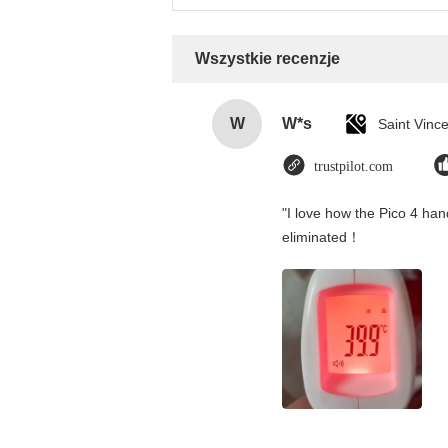
Wszystkie recenzje
W
W*s
trustpilot.com
"I love how the Pico 4 hand
eliminated！