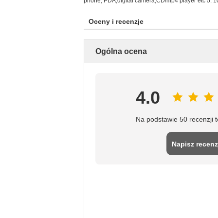
phone, PDA,digital camera,CD/mp4 player etc 5. 100
Oceny i recenzje
Ogólna ocena
4.0
Na podstawie 50 recenzji 
Napisz recenz