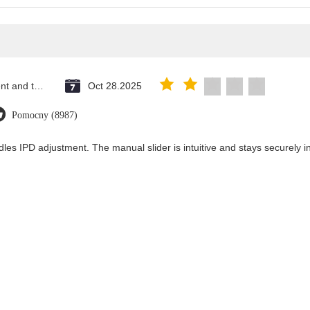
Saint Vincent and the Grenadines
Oct 28.2025
Pomocny (8987)
les IPD adjustment. The manual slider is intuitive and stays securely in