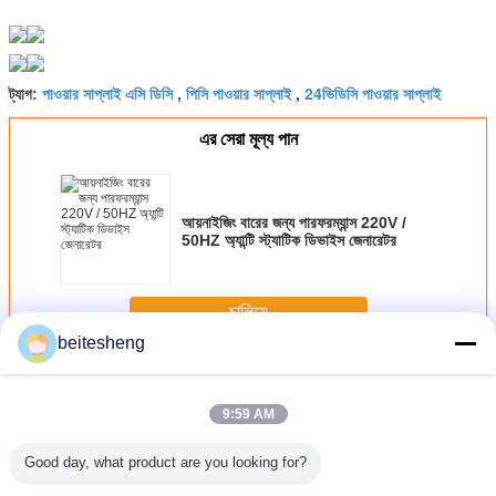
পাওয়ার সাপ্লাই এসি ডিসি
পিসি পাওয়ার সাপ্লাই
24ভিডিসি পাওয়ার সাপ্লাই
ট্যাগ:
,
,
এর সেরা মূল্য পান
আয়নাইজিং বারের জন্য পারফরম্যান্স 220V /
50HZ অ্যান্টি স্ট্যাটিক ডিভাইস জেনারেটর
চালিয়ে
beitesheng
এসি ডিসি স্যুইচিং পাওয়ার সাপ্লাই
অধিক
9:59 AM
Good day, what product are you looking for?
3FF সিম
4FF - 3FF সিম
প্লাস্টিক এবিএস 3FF
ন্যানো প্লাস্টিক 2 1
3 1 মাইক্