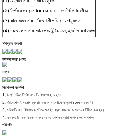
(1) ভোল্টেজ এবং শর্ট সার্কিট সুরক্ষা
(2) নির্ভরযোগ্য pertormance এবং দীর্ঘ পণ্য জীবন
(3) কাজ সহজ এবং শক্তিশালী পরিবেশ উপযুক্ততা
(4) দ্রুত লোড এবং আনলোড ইন্টারফেস, ইনস্টল করা সহজ
সবিস্তার বিবরণী
কার্যকরী উপায় (এসি)
মাত্রা
নিরাপত্তা সতর্কতা
1, ইনপুট শক্তি নির্ভরযোগ্য নির্ভরযোগ্য হতে হবে।
2, পরিবেশে এই সরঞ্জাম ব্যবহার করবেন না যেখানে আর্দ্রতা 85% এর বেশি।
3, জালিয়াতি এবং বিস্ফোরক পরিবেশে এই সরঞ্জাম ব্যবহার কঠোরভাবে নিষিদ্ধ করা হয়।
4, অভ্যন্তরীণ রক্ষণাবেক্ষণ এবং মেরামত পেশাদার দ্বারা সম্পন্ন করা আবশ্যক
পজিশনিং