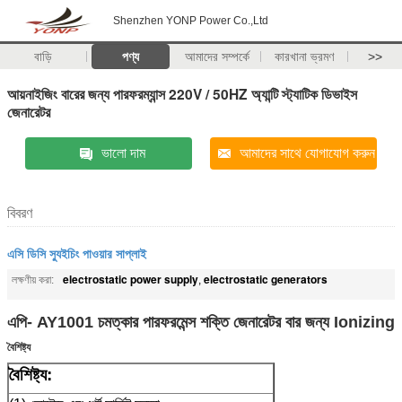
Shenzhen YONP Power Co.,Ltd
বাড়ি
পণ্য
আমাদের সম্পর্কে
কারখানা ভ্রমণ
>>
আয়নাইজিং বারের জন্য পারফরম্যান্স 220V / 50HZ অ্যান্টি স্ট্যাটিক ডিভাইস
জেনারেটর
ভালো দাম
আমাদের সাথে যোগাযোগ করুন
বিবরণ
এসি ডিসি স্যুইচিং পাওয়ার সাপ্লাই
electrostatic power supply
electrostatic generators
লক্ষণীয় করা:
,
এপি- AY1001 চমত্কার পারফরমেন্স শক্তি জেনারেটর বার জন্য Ionizing
বৈশিষ্ট্য
বৈশিষ্ট্য: