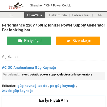
Shenzhen YONP Power Co.,Ltd
Ev
Ürün:% s
Hakkımızda
Fabrika turu
>>
Performance 220V / 50HZ Ionizer Power Supply Generator
For Ionizing bar
En iyi fiyat
Bize ulaşın
Açıklama
AC DC Anahtarlama Güç Kaynağı
electrostatic power supply
electrostatic generators
Vurgulamak:
,
güç kaynağı ac dc
pc güç kaynağı
Etiketler:
,
,
24vdc güç kaynağı
En İyi Fiyatı Alın