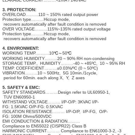
3. PROTECTION:
OVERLOAD………110 ~ 150% rated output power
Protection type………Hiccup mode,
recovers automatically after fault condition is removed
OVER VOLTAGE………115%~135% rated output voltage
Protection type………Hiccup mode,
recovers automatically after fault condition is removed
4. ENVIRONMENT:
WORKING TEMP.………10
℃
～
50
℃
WORKING HUMIDITY………20 ~ 90% RH non-condensing
STORAGE TEMP., HUMIDITY………-40 ~ +85ºC, 10 ~ 95% RH
TEMP. COEFFICIENT………±0.03%/ºC (0 ~ 50ºC)
VIBRATION………10 ~ 500Hz, 5G 10min./1cycle,
period for 60min. each along X, Y, Z axes
5. SAFETY & EMC:
SAFETY STANDARDS………Design refer to UL60950-1,
TUV EN60950-1
WITHSTAND VOLTAGE……… I/P-O/P: 3KVAC I/P-
FG: 1.5KVAC O/P-FG: 0.5KVAC
ISOLATION RESISTANCE……… I/P-O/P, I/P-FG, O/P-
FG: 100M Ohms/500VDC
EMI CONDUCTION & RADIATION………
Compliance to EN55022 (CISPR22) Class B
HARMONIC CURRENT……… Compliance to EN61000-3-2, -3