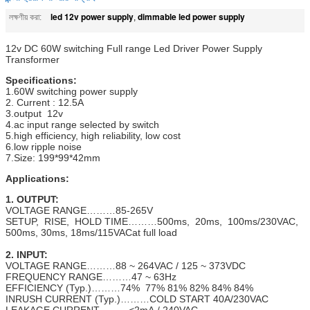
led 12v power supply
dimmable led power supply
লক্ষণীয় করা:
,
12v DC 60W switching Full range Led Driver Power Supply
Transformer
Specifications:
1.60W switching power supply
2. Current : 12.5A
3.output 12v
4.ac input range selected by switch
5.high efficiency, high reliability, low cost
6.low ripple noise
7.Size: 199*99*42mm
Applications:
1. OUTPUT:
VOLTAGE RANGE………85-265V
SETUP, RISE, HOLD TIME………500ms, 20ms, 100ms/230VAC,
500ms, 30ms, 18ms/115VACat full load
2. INPUT:
VOLTAGE RANGE………88 ~ 264VAC / 125 ~ 373VDC
FREQUENCY RANGE………47 ~ 63Hz
EFFICIENCY (Typ.)………74% 77% 81% 82% 84% 84%
INRUSH CURRENT (Typ.)………COLD START 40A/230VAC
LEAKAGE CURRENT………<2mA / 240VAC