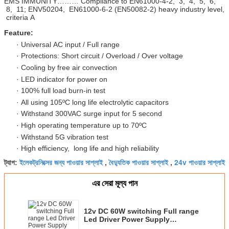
EMS IMMUNITY……… Compliance to EN61000-4-2, 3, 4, 5, 6,
8, 11; ENV50204, EN61000-6-2 (EN50082-2) heavy industry level,
criteria A
Feature
:
· Universal AC input / Full range
· Protections: Short circuit / Overload / Over voltage
· Cooling by free air convection
· LED indicator for power on
· 100% full load burn-in test
· All using 105ºC long life electrolytic capacitors
· Withstand 300VAC surge input for 5 second
· High operating temperature up to 70ºC
· Withstand 5G vibration test
· High efficiency, long life and high reliability
ইলেকট্রনিক্সের জন্য পাওয়ার সাপ্লাই
বৈদ্যুতিক পাওয়ার সাপ্লাই
24v পাওয়ার সাপ্লাই
ট্যাগ:
,
,
এর সেরা মূল্য পান
12v DC 60W switching Full range
Led Driver Power Supply
Transformer