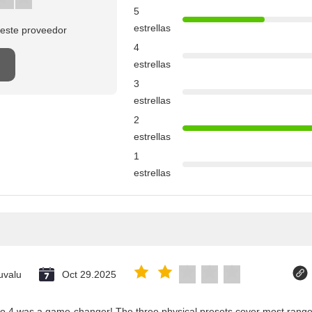
5
estrellas
este proveedor
4
estrellas
3
estrellas
2
estrellas
1
estrellas
uvalu
Oct 29.2025
co 4 was a game-changer! The three physical presets cover most ranges