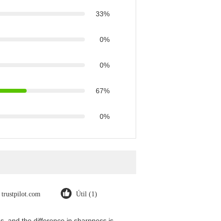
33%
0%
0%
67%
0%
trustpilot.com
Útil (1)
, and the difference in sharpness is