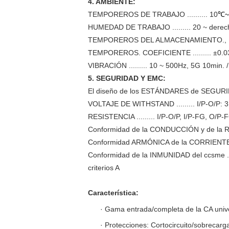
4. AMBIENTE:
TEMPOREROS DE TRABAJO .......... 10
℃~
HUMEDAD DE TRABAJO ......... 20 ~ derec
TEMPOREROS DEL ALMACENAMIENTO., HUME
TEMPOREROS. COEFICIENTE ......... ±0.03
VIBRACIÓN ......... 10 ~ 500Hz, 5G 10min. 
5. SEGURIDAD Y EMC:
El diseño de los ESTÁNDARES de SEGURIDA
VOLTAJE DE WITHSTAND ......... I/P-O/P:
RESISTENCIA ......... I/P-O/P, I/P-FG, 
Conformidad de la CONDUCCIÓN y de la RAD
Conformidad ARMÓNICA de la CORRIENTE ..
Conformidad de la INMUNIDAD del ccsme ....
criterios A
Característica:
· Gama entrada/completa de la CA univ
· Protecciones: Cortocircuito/sobrecarga