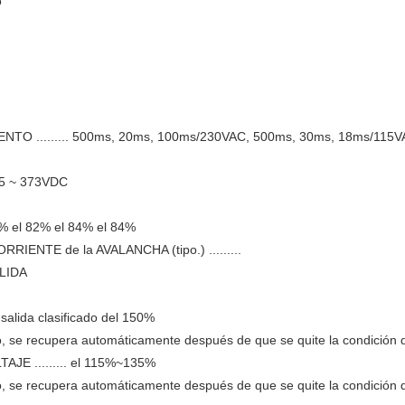
o
TO ......... 500ms, 20ms, 100ms/230VAC, 500ms, 30ms, 18ms/115VA
25 ~ 373VDC
81% el 82% el 84% el 84%
ENTE de la AVALANCHA (tipo.) .........
ALIDA
salida clasificado del 150%
hipo, se recupera automáticamente después de que se quite la condición d
TAJE ......... el 115%~135%
hipo, se recupera automáticamente después de que se quite la condición d