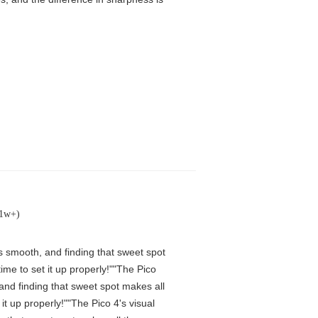
(1w+)
is smooth, and finding that sweet spot
me to set it up properly!""The Pico
 and finding that sweet spot makes all
t up properly!""The Pico 4's visual