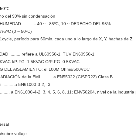
50℃
ho del 90% sin condensación
DAD ......... - 40 ~ +85ºC, 10 ~ DERECHO DEL 95%
%/ºC (0 ~ 50ºC)
/1cycle, período para 60min. cada uno a lo largo de X, Y, hachas de Z
D ......... refiere a UL60950-1, TUV EN60950-1
 3KVAC I/P-FG: 1.5KVAC O/P-FG: 0.5KVAC
O/P-FG DEL AISLAMIENTO: el 100M Ohms/500VDC
IACIÓN de la EMI ......... a EN55022 (CISPR22) Class B
....... a EN61000-3-2, -3
..... a EN61000-4-2, 3, 4, 5, 6, 8, 11; ENV50204, nivel de la indust
ersal
/sobre voltaje