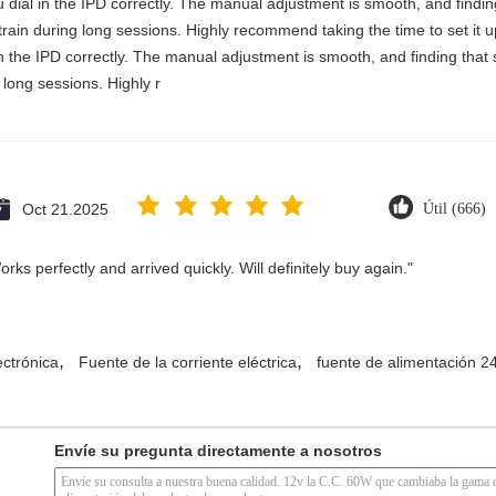
you dial in the IPD correctly. The manual adjustment is smooth, and findi
rain during long sessions. Highly recommend taking the time to set it up 
 in the IPD correctly. The manual adjustment is smooth, and finding that
long sessions. Highly r
Oct 21.2025
Útil (666)
ks perfectly and arrived quickly. Will definitely buy again."
,
,
ectrónica
Fuente de la corriente eléctrica
fuente de alimentación 2
Envíe su pregunta directamente a nosotros