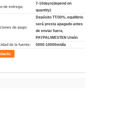
7-10days(depend on
o de entrega:
quantity)
Depósito TT/30%, equilibrio
será presta apagado antes
ciones de pago:
de enviar fuera,
PAYPAL/WESTEN Unión
idad de la fuente:
5000-10000m/día
tacto