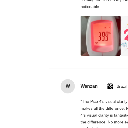
noticeable.
W
Wanzan
Brazil
"The Pico 4's visual clarit
makes all the difference. 
4's visual clarity is fanta
the difference. No more ey