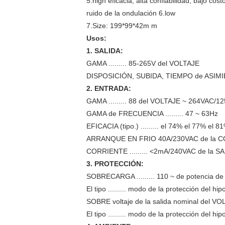
5.high eficacia, alta confiabilidad, bajo cost
ruido de la ondulación 6.low
7.Size: 199*99*42m m
Usos:
1. SALIDA:
GAMA ......... 85-265V del VOLTAJE
DISPOSICIÓN, SUBIDA, TIEMPO de ASIMIEN
2. ENTRADA:
GAMA ......... 88 del VOLTAJE ~ 264VAC/1
GAMA de FRECUENCIA ......... 47 ~ 63Hz
EFICACIA (tipo.) ......... el 74% el 77% el 
ARRANQUE EN FRIO 40A/230VAC de la CORRI
CORRIENTE ......... <2mA/240VAC de la S
3. PROTECCIÓN:
SOBRECARGA ......... 110 ~ de potencia de 
El tipo ......... modo de la protección del 
SOBRE voltaje de la salida nominal del VOL
El tipo ......... modo de la protección del 