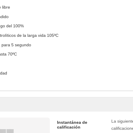
 libre
ndido
uego del 100%
olíticos de la larga vida 105ºC
a para 5 segundo
asta 70ºC
lidad
La siguient
Instantánea de
calificación
calificacion