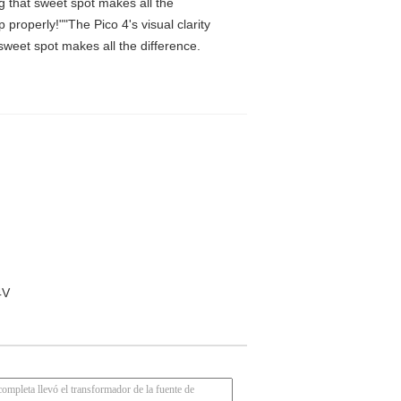
ng that sweet spot makes all the
properly!""The Pico 4's visual clarity
 sweet spot makes all the difference.
4V