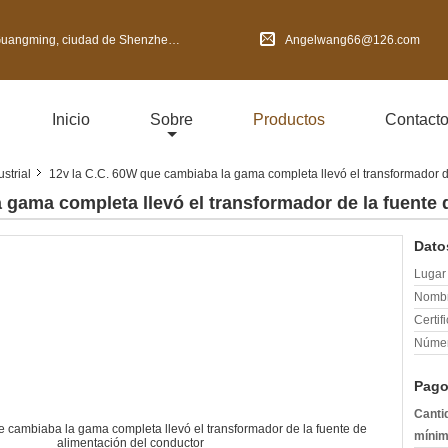
de Shenzhen, provincia de Guangdong, China
Angelwang66@126.com
Inicio
Sobre
Productos
Contact
strial
12v la C.C. 60W que cambiaba la gama completa llevó el transformador d
 gama completa llevó el transformador de la fuente 
Dato
Lugar 
Nombr
Certif
Númer
Pago
Canti
mínim