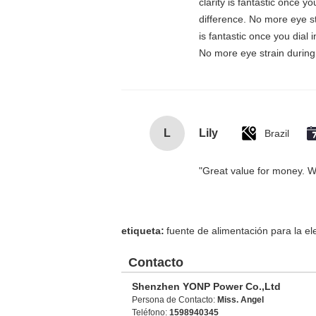
clarity is fantastic once 
difference. No more eye st
is fantastic once you dial
No more eye strain during 
L
Lily
Brazil
"Great value for money. Wor
etiqueta:
fuente de alimentación para la el
Contacto
Shenzhen YONP Power Co.,Ltd
Persona de Contacto:
Miss. Angel
Teléfono:
1598940345