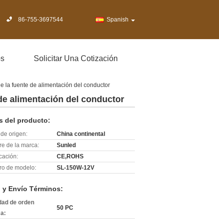
86-755-3697544
Spanish
os
Solicitar Una Cotización
e la fuente de alimentación del conductor
de alimentación del conductor
s del producto:
de origen:
China continental
e de la marca:
Sunled
icación:
CE,ROHS
o de modelo:
SL-150W-12V
 y Envío Términos:
dad de orden
50 PC
a: