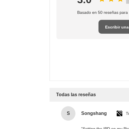
Basado en 50 reseñas para 
Escribir una
reseña
Todas las reseñas
S
Songshang
T
"Setting the IPD on my Pi