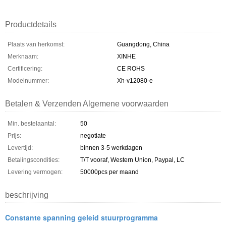
Productdetails
Plaats van herkomst:
Guangdong, China
Merknaam:
XINHE
Certificering:
CE ROHS
Modelnummer:
Xh-v12080-e
Betalen & Verzenden Algemene voorwaarden
Min. bestelaantal:
50
Prijs:
negotiate
Levertijd:
binnen 3-5 werkdagen
Betalingscondities:
T/T vooraf, Western Union, Paypal, LC
Levering vermogen:
50000pcs per maand
beschrijving
Constante spanning geleid stuurprogramma