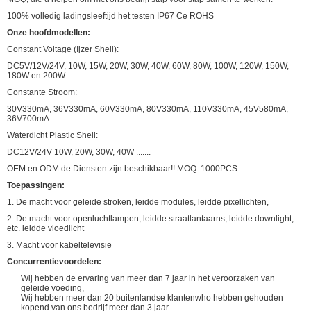
100% volledig ladingsleeftijd het testen IP67 Ce ROHS
Onze hoofdmodellen:
Constant Voltage (Ijzer Shell):
DC5V/12V/24V, 10W, 15W, 20W, 30W, 40W, 60W, 80W, 100W, 120W, 150W,
180W en 200W
Constante Stroom:
30V330mA, 36V330mA, 60V330mA, 80V330mA, 110V330mA, 45V580mA,
36V700mA .......
Waterdicht Plastic Shell:
DC12V/24V 10W, 20W, 30W, 40W .......
OEM en ODM de Diensten zijn beschikbaar!! MOQ: 1000PCS
Toepassingen:
1. De macht voor geleide stroken, leidde modules, leidde pixellichten,
2. De macht voor openluchtlampen, leidde straatlantaarns, leidde downlight,
etc. leidde vloedlicht
3. Macht voor kabeltelevisie
Concurrentievoordelen:
Wij hebben de ervaring van meer dan 7 jaar in het veroorzaken van
geleide voeding,
Wij hebben meer dan 20 buitenlandse klantenwho hebben gehouden
kopend van ons bedrijf meer dan 3 jaar.