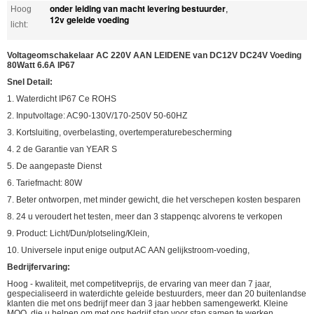
onder leiding van macht levering bestuurder
Hoog
,
12v geleide voeding
licht:
Voltageomschakelaar AC 220V AAN LEIDENE van DC12V DC24V Voeding
80Watt 6.6A IP67
Snel Detail:
1. Waterdicht IP67 Ce ROHS
2. Inputvoltage: AC90-130V/170-250V 50-60HZ
3. Kortsluiting, overbelasting, overtemperaturebescherming
4. 2 de Garantie van YEAR S
5. De aangepaste Dienst
6. Tariefmacht: 80W
7. Beter ontworpen, met minder gewicht, die het verschepen kosten besparen
8. 24 u veroudert het testen, meer dan 3 stappenqc alvorens te verkopen
9. Product: Licht/Dun/plotseling/Klein,
10. Universele input enige output AC AAN gelijkstroom-voeding,
Bedrijfervaring:
Hoog - kwaliteit, met competitveprijs, de ervaring van meer dan 7 jaar,
gespecialiseerd in waterdichte geleide bestuurders, meer dan 20 buitenlandse
klanten die met ons bedrijf meer dan 3 jaar hebben samengewerkt. Kleine
MOQ, die u helpen om met ons bedrijf stap voor stap samen te werken.