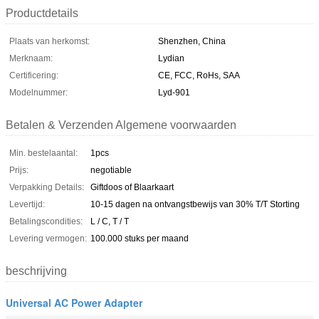
Productdetails
Plaats van herkomst:
Shenzhen, China
Merknaam:
Lydian
Certificering:
CE, FCC, RoHs, SAA
Modelnummer:
Lyd-901
Betalen & Verzenden Algemene voorwaarden
Min. bestelaantal:
1pcs
Prijs:
negotiable
Verpakking Details:
Giftdoos of Blaarkaart
Levertijd:
10-15 dagen na ontvangstbewijs van 30% T/T Storting
Betalingscondities:
L / C, T / T
Levering vermogen:
100.000 stuks per maand
beschrijving
Universal AC Power Adapter