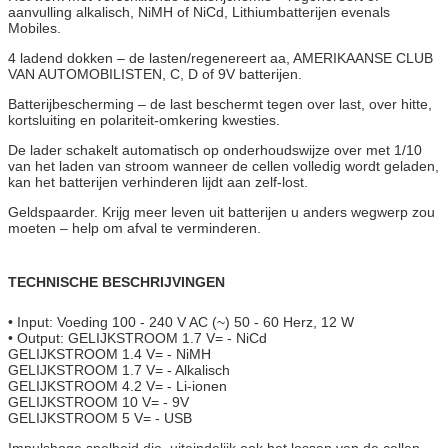
aanvulling alkalisch, NiMH of NiCd, Lithiumbatterijen evenals
Mobiles.
4 ladend dokken – de lasten/regenereert aa, AMERIKAANSE CLUB
VAN AUTOMOBILISTEN, C, D of 9V batterijen.
Batterijbescherming – de last beschermt tegen over last, over hitte,
kortsluiting en polariteit-omkering kwesties.
De lader schakelt automatisch op onderhoudswijze over met 1/10
van het laden van stroom wanneer de cellen volledig wordt geladen,
kan het batterijen verhinderen lijdt aan zelf-lost.
Geldspaarder. Krijg meer leven uit batterijen u anders wegwerp zou
moeten – help om afval te verminderen.
TECHNISCHE BESCHRIJVINGEN
• Input: Voeding 100 - 240 V AC (~) 50 - 60 Herz, 12 W
• Output: GELIJKSTROOM 1.7 V= - NiCd
GELIJKSTROOM 1.4 V= - NiMH
GELIJKSTROOM 1.7 V= - Alkalisch
GELIJKSTROOM 4.2 V= - Li-ionen
GELIJKSTROOM 10 V= - 9V
GELIJKSTROOM 5 V= - USB
Impulshoge snelheid die, uiteindelijk ook het lossen van de cellen