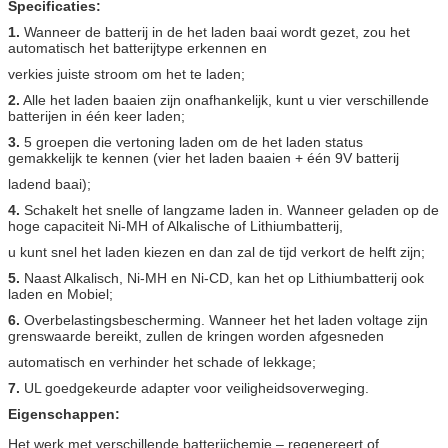
Specificaties:
1.
Wanneer de batterij in de het laden baai wordt gezet, zou het
automatisch het batterijtype erkennen en
verkies juiste stroom om het te laden;
2.
Alle het laden baaien zijn onafhankelijk, kunt u vier verschillende
batterijen in één keer laden;
3.
5 groepen die vertoning laden om de het laden status
gemakkelijk te kennen (vier het laden baaien + één 9V batterij
ladend baai);
4.
Schakelt het snelle of langzame laden in. Wanneer geladen op de
hoge capaciteit Ni-MH of Alkalische of Lithiumbatterij,
u kunt snel het laden kiezen en dan zal de tijd verkort de helft zijn;
5.
Naast Alkalisch, Ni-MH en Ni-CD, kan het op Lithiumbatterij ook
laden en Mobiel;
6.
Overbelastingsbescherming. Wanneer het het laden voltage zijn
grenswaarde bereikt, zullen de kringen worden afgesneden
automatisch en verhinder het schade of lekkage;
7.
UL goedgekeurde adapter voor veiligheidsoverweging.
Eigenschappen:
Het werk met verschillende batterijchemie – regenereert of