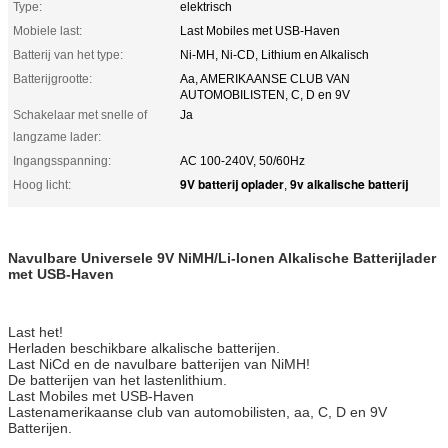
Type:
elektrisch
Mobiele last:
Last Mobiles met USB-Haven
Batterij van het type:
Ni-MH, Ni-CD, Lithium en Alkalisch
Batterijgrootte:
Aa, AMERIKAANSE CLUB VAN
AUTOMOBILISTEN, C, D en 9V
Schakelaar met snelle of
Ja
langzame lader:
Ingangsspanning:
AC 100-240V, 50/60Hz
9V batterij oplader
9v alkalische batterij
Hoog licht:
,
Navulbare Universele 9V NiMH/Li-Ionen Alkalische Batterijlader
met USB-Haven
Last het!
Herladen beschikbare alkalische batterijen.
Last NiCd en de navulbare batterijen van NiMH!
De batterijen van het lastenlithium.
Last Mobiles met USB-Haven
Lastenamerikaanse club van automobilisten, aa, C, D en 9V
Batterijen.