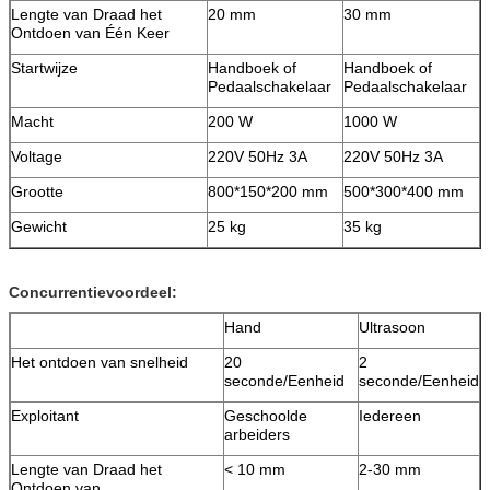
Lengte van Draad het
20 mm
30 mm
Ontdoen van Één Keer
Startwijze
Handboek of
Handboek of
Pedaalschakelaar
Pedaalschakelaar
Macht
200 W
1000 W
Voltage
220V 50Hz 3A
220V 50Hz 3A
Grootte
800*150*200 mm
500*300*400 mm
Gewicht
25 kg
35 kg
Concurrentievoordeel:
Hand
Ultrasoon
Het ontdoen van snelheid
20
2
seconde/Eenheid
seconde/Eenheid
Exploitant
Geschoolde
Iedereen
arbeiders
Lengte van Draad het
< 10 mm
2-30 mm
Ontdoen van