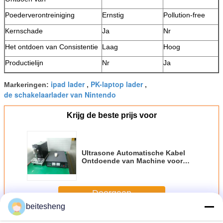
Poederverontreiniging
Ernstig
Pollution-free
Kernschade
Ja
Nr
Het ontdoen van Consistentie
Laag
Hoog
Productielijn
Nr
Ja
ipad lader
PK-laptop lader
Markeringen:
,
,
de schakelaarlader van Nintendo
Krijg de beste prijs voor
Ultrasone Automatische Kabel
Ontdoende van Machine voor
High-rise de Bouw, Hoge Macht
1000W
Doorgaan
beitesheng
Schakelen Power Adapters
Meer