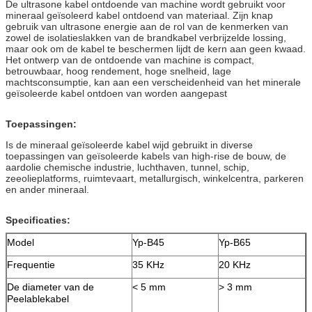
De ultrasone kabel ontdoende van machine wordt gebruikt voor
mineraal geïsoleerd kabel ontdoend van materiaal. Zijn knap
gebruik van ultrasone energie aan de rol van de kenmerken van
zowel de isolatieslakken van de brandkabel verbrijzelde lossing,
maar ook om de kabel te beschermen lijdt de kern aan geen kwaad.
Het ontwerp van de ontdoende van machine is compact,
betrouwbaar, hoog rendement, hoge snelheid, lage
machtsconsumptie, kan aan een verscheidenheid van het minerale
geïsoleerde kabel ontdoen van worden aangepast
Toepassingen:
Is de mineraal geïsoleerde kabel wijd gebruikt in diverse
toepassingen van geïsoleerde kabels van high-rise de bouw, de
aardolie chemische industrie, luchthaven, tunnel, schip,
zeeolieplatforms, ruimtevaart, metallurgisch, winkelcentra, parkeren
en ander mineraal.
Specificaties:
Model
Yp-B45
Yp-B65
Frequentie
35 KHz
20 KHz
De diameter van de
< 5 mm
> 3 mm
Peelablekabel