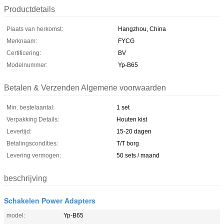
Productdetails
Plaats van herkomst:
Hangzhou, China
Merknaam:
FYCG
Certificering:
BV
Modelnummer:
Yp-B65
Betalen & Verzenden Algemene voorwaarden
Min. bestelaantal:
1 set
Verpakking Details:
Houten kist
Levertijd:
15-20 dagen
Betalingscondities:
T/T borg
Levering vermogen:
50 sets / maand
beschrijving
Schakelen Power Adapters
model:
Yp-B65