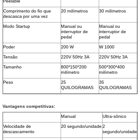
Peelable
Comprimento do fio que
20 milímetros
30 milímetros
descasca por uma vez
Modo Startup
Manual ou
Manual ou
interruptor de
interruptor de
pedal
pedal
Poder
200 W
W 1000
Tensão
220V 50Hz 3A
220V 50Hz 3A
Tamanho
800*150*200
500*300*400
milímetro
milímetro
Peso
25
35
QUILOGRAMAS
QUILOGRAMAS
Vantagens competitivas:
Manual
Ultra-sônico
Velocidade de
20 segundo/unidade
2
descascamento
segundo/unidade