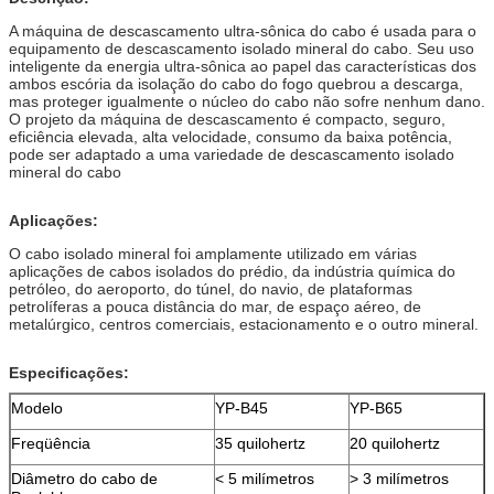
A máquina de descascamento ultra-sônica do cabo é usada para o
equipamento de descascamento isolado mineral do cabo. Seu uso
inteligente da energia ultra-sônica ao papel das características dos
ambos escória da isolação do cabo do fogo quebrou a descarga,
mas proteger igualmente o núcleo do cabo não sofre nenhum dano.
O projeto da máquina de descascamento é compacto, seguro,
eficiência elevada, alta velocidade, consumo da baixa potência,
pode ser adaptado a uma variedade de descascamento isolado
mineral do cabo
Aplicações:
O cabo isolado mineral foi amplamente utilizado em várias
aplicações de cabos isolados do prédio, da indústria química do
petróleo, do aeroporto, do túnel, do navio, de plataformas
petrolíferas a pouca distância do mar, de espaço aéreo, de
metalúrgico, centros comerciais, estacionamento e o outro mineral.
Especificações:
Modelo
YP-B45
YP-B65
Freqüência
35 quilohertz
20 quilohertz
Diâmetro do cabo de
< 5 milímetros
> 3 milímetros