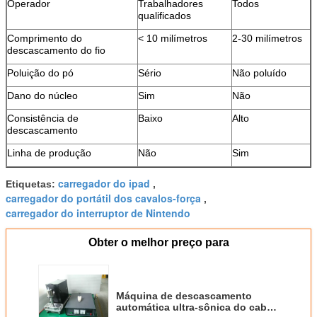
Operador
Trabalhadores
Todos
qualificados
Comprimento do
< 10 milímetros
2-30 milímetros
descascamento do fio
Poluição do pó
Sério
Não poluído
Dano do núcleo
Sim
Não
Consistência de
Baixo
Alto
descascamento
Linha de produção
Não
Sim
carregador do ipad
Etiquetas:
,
carregador do portátil dos cavalos-força
,
carregador do interruptor de Nintendo
Obter o melhor preço para
Máquina de descascamento
automática ultra-sônica do cabo