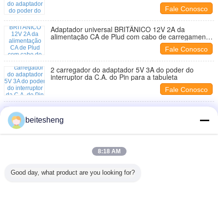
Fale Conosco
Adaptador universal BRITÂNICO 12V 2A da
alimentação CA de Plud com cabo de carregamento
da C.C.
Fale Conosco
2 carregador do adaptador 5V 3A do poder do
interruptor da C.A. do Pin para a tabuleta
Fale Conosco
Tomada portátil de Coreia do adaptador do poder do
interruptor de grande eficacia
beitesheng
Fale Conosco
Adaptador do UL do carregador do telemóvel da
8:18 AM
fonte de alimentação da tomada 12V 2A dos E.U. do
PC
Fale Conosco
Good day, what product are you looking for?
1 / 10