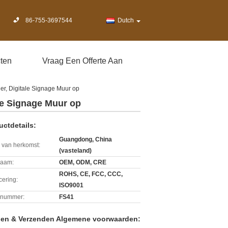
86-755-3697544
Dutch
ten
Vraag Een Offerte Aan
r, Digitale Signage Muur op
le Signage Muur op
uctdetails:
Guangdong, China
 van herkomst:
(vasteland)
aam:
OEM, ODM, CRE
ROHS, CE, FCC, CCC,
icering:
ISO9001
lnummer:
FS41
len & Verzenden Algemene voorwaarden: