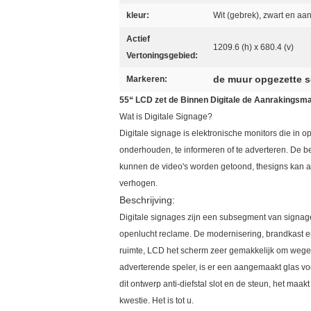
kleur:
Wit (gebrek), zwart en aa
Actief
1209.6 (h) x 680.4 (v)
Vertoningsgebied:
de muur opgezette 
Markeren:
55“ LCD zet de Binnen Digitale de Aanrakingsma
Wat is Digitale Signage?
Digitale signage is elektronische monitors die in 
onderhouden, te informeren of te adverteren. De be
kunnen de video's worden getoond, thesigns kan aan
verhogen.
Beschrijving:
Digitale signages zijn een subsegment van signage.
openlucht reclame. De modernisering, brandkast en
ruimte, LCD het scherm zeer gemakkelijk om wegen
adverterende speler, is er een aangemaakt glas voo
dit ontwerp anti-diefstal slot en de steun, het maak
kwestie. Het is tot u.