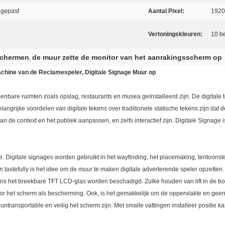
ngepast
Aantal Pixel:
1920
Vertoningskleuren:
10 be
schermen
de muur zette de monitor van het aanrakingsscherm op
,
chine van de Reclamespeler, Digitale Signage Muur op
openbare ruimten zoals opslag, restaurants en musea geïnstalleerd zijn. De digitale
langrijke voordelen van digitale tekens over traditionele statische tekens zijn da
 de context en het publiek aanpassen, en zelfs interactief zijn. Digitale Signage
 Digitale signages worden gebruikt in het wayfinding, het placemaking, tentoonste
 tastefully is het idee om de muur te maken digitale adverterende speler opzetten.
s het breekbare TFT LCD-glas worden beschadigd. Zulke houden van lift in de bo
r het scherm als bescherming. Ook, is het gemakkelijk om de oppervlakte en geen r
t untransportable en veilig het scherm zijn. Met smalle vattingen installeer positie k