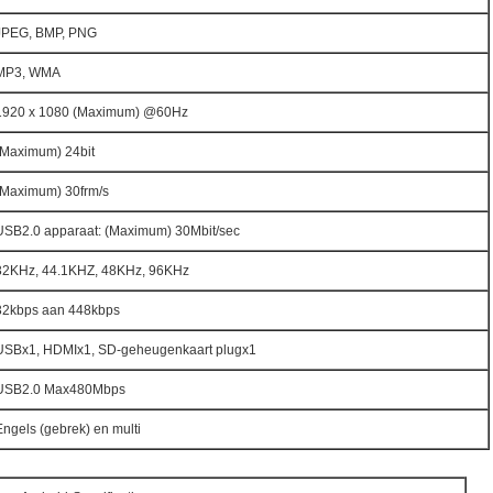
JPEG, BMP, PNG
MP3, WMA
1920 x 1080 (Maximum) @60Hz
(Maximum) 24bit
(Maximum) 30frm/s
USB2.0 apparaat: (Maximum) 30Mbit/sec
32KHz, 44.1KHZ, 48KHz, 96KHz
32kbps aan 448kbps
USBx1, HDMIx1, SD-geheugenkaart plugx1
USB2.0 Max480Mbps
Engels (gebrek) en multi