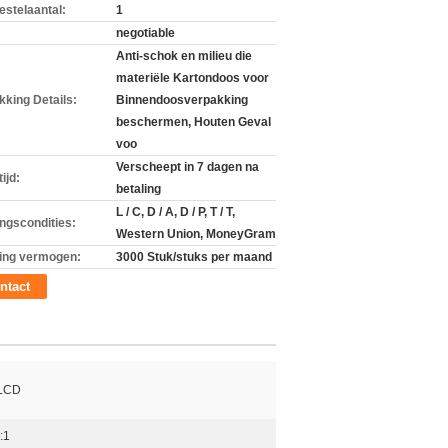
estelaantal:
1
negotiable
Anti-schok en milieu die
materiële Kartondoos voor
kking Details:
Binnendoosverpakking
beschermen, Houten Geval
voo
Verscheept in 7 dagen na
ijd:
betaling
L / C, D / A, D / P, T / T,
ingscondities:
Western Union, MoneyGram
ing vermogen:
3000 Stuk/stuks per maand
ntact
LCD
:1