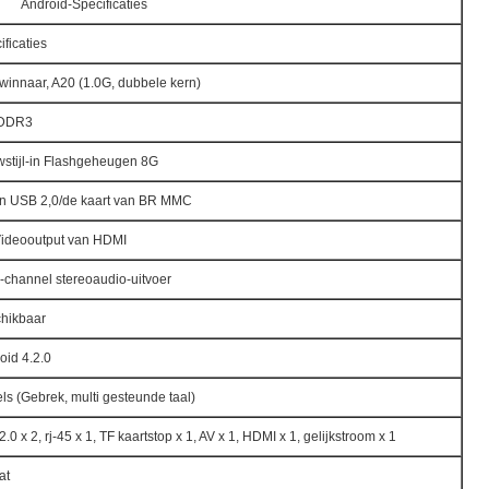
Android-Specificaties
ificaties
-winnaar, A20 (1.0G, dubbele kern)
 DDR3
stijl-in Flashgeheugen 8G
n USB 2,0/de kaart van BR MMC
ideooutput van HDMI
-channel stereoaudio-uitvoer
hikbaar
oid 4.2.0
ls (Gebrek, multi gesteunde taal)
0 x 2, rj-45 x 1, TF kaartstop x 1, AV x 1, HDMI x 1, gelijkstroom x 1
at