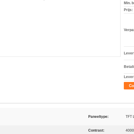
Min. b
Prijs:
Verpa
Levert
Betal
Lever
Co
Paneeltype:
TFT 
Contrast:
4000