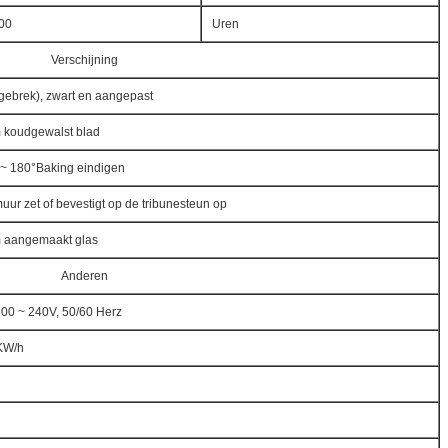
00
Uren
Verschijning
(gebrek), zwart en aangepast
koudgewalst blad
~ 180°Baking eindigen
uur zet of bevestigt op de tribunesteun op
 aangemaakt glas
Anderen
00 ~ 240V, 50/60 Herz
KW/h