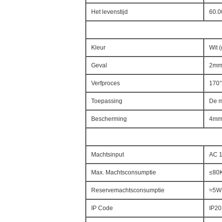
Het levenstijd
60.0
Kleur
Wit 
Geval
2mm 
Verfproces
170°
Toepassing
De m
Bescherming
4mm
Machtsinput
AC 1
Max. Machtsconsumptie
≤80
Reservemachtsconsumptie
≈5W
IP Code
IP20