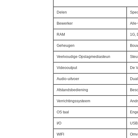
Delen
Spec
Bewerker
Alle
RAM
1G,
Geheugen
Bouw
Veelvoudige Opslagmediasteun
Steu
Videooutput
De V
Audio-uitvoer
Dual
Afstandsbediening
Besc
Verrichtingssysteem
Andr
OS taal
Enge
I/O
USB2.
WIFI
Omv