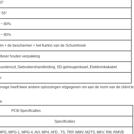
40°
~ 55°
 ~ 80%
 ~ 90%
ilm + de beschermer + het Karton van de Schuimhoek
itvoer houten verpakking
uurderscd, Gebruikershandleiding, SD-geheugenkaart, Elektronikakabel
r
enage heeft twee andere oplossingen vrijgegeven om aan de norm van de cliënt te 
ie
PCB-Specificaties
Specificaties
MPG, MPG-1, MPG-4, AVI, MP4, AFD., TS, TRP, WMV, M2TS, MKV, RM, RMVB