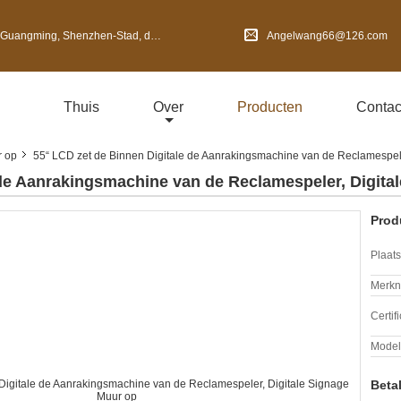
en-Stad, de Provincie van Guangdong, China
Angelwang66@126.com
Thuis
Over
Producten
Contac
r op
55“ LCD zet de Binnen Digitale de Aanrakingsmachine van de Reclamespele
 de Aanrakingsmachine van de Reclamespeler, Digita
Prod
Plaats
Merkn
Certif
Mode
Beta