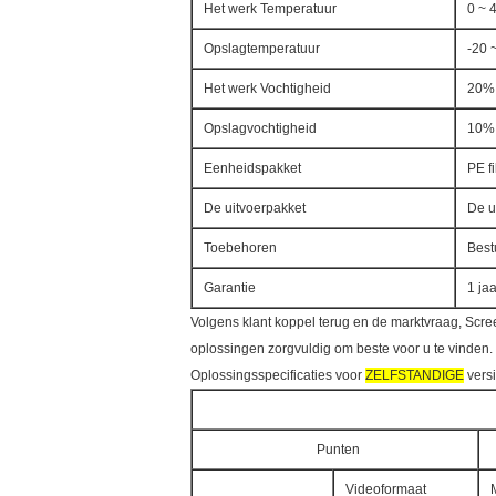
Het werk Temperatuur
0 ~ 
Opslagtemperatuur
-20 
Het werk Vochtigheid
20%
Opslagvochtigheid
10%
Eenheidspakket
PE f
De uitvoerpakket
De u
Toebehoren
Best
Garantie
1 jaa
Volgens klant koppel terug en de marktvraag, Scre
oplossingen zorgvuldig om beste voor u te vinden.
Oplossingsspecificaties voor
ZELFSTANDIGE
vers
Punten
Videoformaat