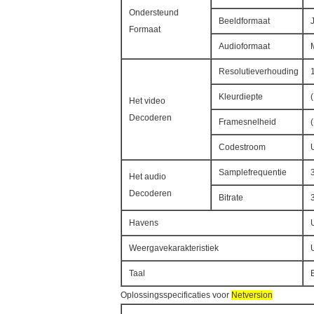
Ondersteund
Beeldformaat
Formaat
Audioformaat
Resolutieverhouding
Kleurdiepte
Het video
Decoderen
Framesnelheid
Codestroom
Samplefrequentie
Het audio
Decoderen
Bitrate
Havens
Weergavekarakteristiek
Taal
Oplossingsspecificaties voor
Netversion