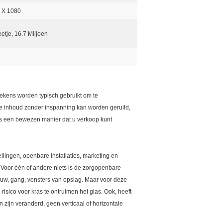
 X 1080
etje, 16.7 Miljoen
 tekens worden typisch gebruikt om te
t de inhoud zonder inspanning kan worden geruild,
 is een bewezen manier dat u verkoop kunt
llingen, openbare installaties, marketing en
 Voor één of andere niets is de zorgopenbare
uw, gang, vensters van opslag. Maar voor deze
isico voor kras te ontruimen het glas. Ook, heeft
an zijn veranderd, geen verticaal of horizontale