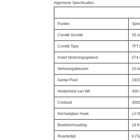
Algemene Specificaties:
Punten
Spec
Comité Grootte
55 (
Comité Type
TFT
Actief Vertoningsgebied
574 
Vertoningskleuren
10 b
Aantal Pixel
1920
Helderheid van Wit
400 
Contrast
4000
Het bekijken Hoek
±178
Beeldverhouding
16:9
Reactietijd
6 (T