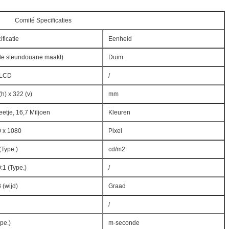
Comité Specificaties
ificatie
Eenheid
de steundouane maakt)
Duim
 LCD
/
(h) x 322 (v)
mm
eetje, 16,7 Miljoen
Kleuren
 x 1080
Pixel
(Type.)
cd/m2
:1 (Type.)
/
 (wijd)
Graad
/
ype.)
m-seconde