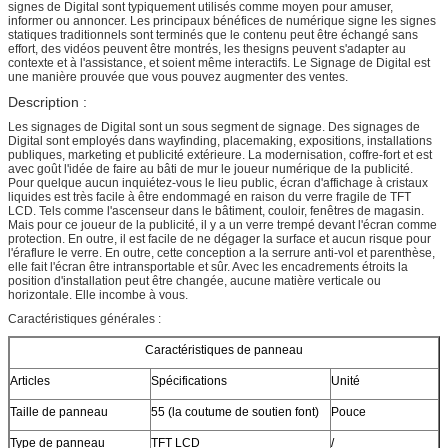
signes de Digital sont typiquement utilisés comme moyen pour amuser,
informer ou annoncer. Les principaux bénéfices de numérique signe les signes
statiques traditionnels sont terminés que le contenu peut être échangé sans
effort, des vidéos peuvent être montrés, les thesigns peuvent s'adapter au
contexte et à l'assistance, et soient même interactifs. Le Signage de Digital est
une manière prouvée que vous pouvez augmenter des ventes.
Description :
Les signages de Digital sont un sous segment de signage. Des signages de
Digital sont employés dans wayfinding, placemaking, expositions, installations
publiques, marketing et publicité extérieure. La modernisation, coffre-fort et est
avec goût l'idée de faire au bâti de mur le joueur numérique de la publicité.
Pour quelque aucun inquiétez-vous le lieu public, écran d'affichage à cristaux
liquides est très facile à être endommagé en raison du verre fragile de TFT
LCD. Tels comme l'ascenseur dans le bâtiment, couloir, fenêtres de magasin.
Mais pour ce joueur de la publicité, il y a un verre trempé devant l'écran comme
protection. En outre, il est facile de ne dégager la surface et aucun risque pour
l'éraflure le verre. En outre, cette conception a la serrure anti-vol et parenthèse,
elle fait l'écran être intransportable et sûr. Avec les encadrements étroits la
position d'installation peut être changée, aucune matière verticale ou
horizontale. Elle incombe à vous.
Caractéristiques générales :
Caractéristiques de panneau
Articles
Spécifications
Unité
Taille de panneau
55 (la coutume de soutien font)
Pouce
Type de panneau
TFT LCD
/