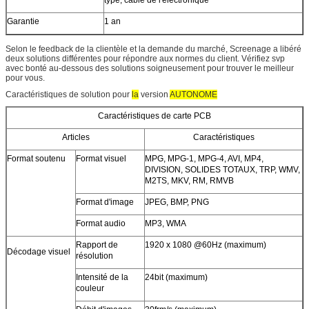
Garantie
1 an
Selon le feedback de la clientèle et la demande du marché, Screenage a libéré
deux solutions différentes pour répondre aux normes du client. Vérifiez svp
avec bonté au-dessous des solutions soigneusement pour trouver le meilleur
pour vous.
Caractéristiques de solution pour
la
version
AUTONOME
Caractéristiques de carte PCB
Articles
Caractéristiques
Format soutenu
Format visuel
MPG, MPG-1, MPG-4, AVI, MP4,
DIVISION, SOLIDES TOTAUX, TRP, WMV,
M2TS, MKV, RM, RMVB
Format d'image
JPEG, BMP, PNG
Format audio
MP3, WMA
Rapport de
1920 x 1080 @60Hz (maximum)
Décodage visuel
résolution
Intensité de la
24bit (maximum)
couleur