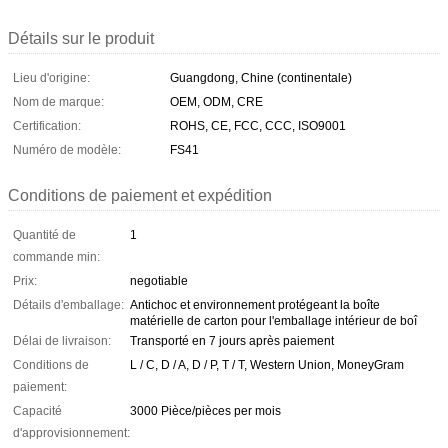
Détails sur le produit
Lieu d'origine:
Guangdong, Chine (continentale)
Nom de marque:
OEM, ODM, CRE
Certification:
ROHS, CE, FCC, CCC, ISO9001
Numéro de modèle:
FS41
Conditions de paiement et expédition
Quantité de
1
commande min:
Prix:
negotiable
Détails d'emballage:
Antichoc et environnement protégeant la boîte
matérielle de carton pour l'emballage intérieur de boî
Délai de livraison:
Transporté en 7 jours après paiement
Conditions de
L / C, D / A, D / P, T / T, Western Union, MoneyGram
paiement:
Capacité
3000 Pièce/pièces per mois
d'approvisionnement: