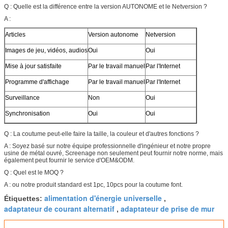
Q : Quelle est la différence entre la version AUTONOME et le Netversion ?
A :
Articles
Version autonome
Netversion
Images de jeu, vidéos, audios
Oui
Oui
Mise à jour satisfaite
Par le travail manuel
Par l'Internet
Programme d'affichage
Par le travail manuel
Par l'Internet
Surveillance
Non
Oui
Synchronisation
Oui
Oui
Q : La coutume peut-elle faire la taille, la couleur et d'autres fonctions ?
A : Soyez basé sur notre équipe professionnelle d'ingénieur et notre propre
usine de métal ouvré, Screenage non seulement peut fournir notre norme, mais
également peut fournir le service d'OEM&ODM.
Q : Quel est le MOQ ?
A : ou notre produit standard est 1pc, 10pcs pour la coutume font.
alimentation d'énergie universelle
Étiquettes:
,
adaptateur de courant alternatif
adaptateur de prise de mur
,