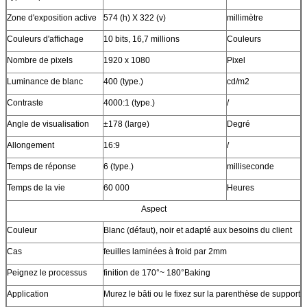
Zone d'exposition active
574 (h) X 322 (v)
millimètre
Couleurs d'affichage
10 bits, 16,7 millions
Couleurs
Nombre de pixels
1920 x 1080
Pixel
Luminance de blanc
400 (type.)
cd/m2
Contraste
4000:1 (type.)
/
Angle de visualisation
±178 (large)
Degré
Allongement
16:9
/
Temps de réponse
6 (type.)
milliseconde
Temps de la vie
60 000
Heures
Aspect
Couleur
Blanc (défaut), noir et adapté aux besoins du client
Cas
feuilles laminées à froid par 2mm
Peignez le processus
finition de 170°~ 180°Baking
Application
Murez le bâti ou le fixez sur la parenthèse de support