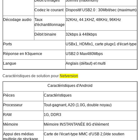
Débit d'images
30frm/s (maximum)
Codez le courant
Dispositif USB2.0 : 30Mbit/sec (maximum)
Décodage audio
Taux
32KHz, 44.1KHZ, 48KHz, 96KHz
d'échantillonnage
Débit binaire
32kbps à 448kbps
Ports
USBx1, HDMIx1, carte plugx1 d'écart-type
Réponse en fr3quence
USB2.0 Max480Mbps
Langue
Anglais (défaut) et multi
Caractéristiques de solution pour
Netversion
Caractéristiques d'Android
Pièces
Caractéristiques
Processeur
Tout-gagnant, A20 (1.0G, double noyau)
RAM
1G, DDR3
Mémoire
Mémoire INSTANTANÉE 8G d'élément
Appui des médias
Carte de l'écart-type MMC d'USB 2,0/de soutien
multiple de stockage