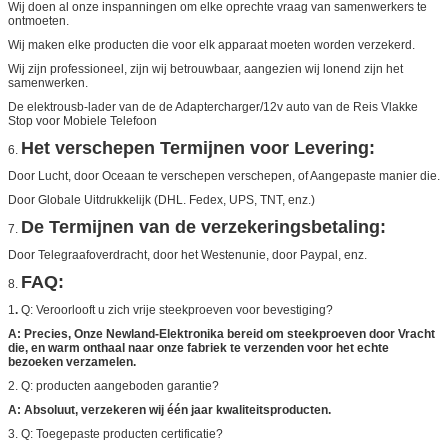
Wij doen al onze inspanningen om elke oprechte vraag van samenwerkers te
ontmoeten.
Wij maken elke producten die voor elk apparaat moeten worden verzekerd.
Wij zijn professioneel, zijn wij betrouwbaar, aangezien wij lonend zijn het
samenwerken.
De elektrousb-lader van de de Adaptercharger/12v auto van de Reis Vlakke
Stop voor Mobiele Telefoon
Het verschepen Termijnen voor Levering:
6.
Door Lucht, door Oceaan te verschepen verschepen, of Aangepaste manier die.
Door Globale Uitdrukkelijk (DHL. Fedex, UPS, TNT, enz.)
De Termijnen van de verzekeringsbetaling:
7.
Door Telegraafoverdracht, door het Westenunie, door Paypal, enz.
FAQ:
8.
1
.
Q: Veroorlooft u zich vrije steekproeven voor bevestiging?
A: Precies, Onze Newland-Elektronika bereid om steekproeven door Vracht
die, en warm onthaal naar onze fabriek te verzenden voor het echte
bezoeken verzamelen.
2. Q: producten aangeboden garantie?
A: Absoluut, verzekeren wij één jaar kwaliteitsproducten.
3. Q: Toegepaste producten certificatie?