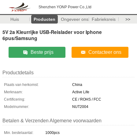
Shenzhen YONP Power Co.,Ltd
Huis
Producten
Ongeveer ons
Fabrieksreis
>>
5V 2a Kleurrijke USB-Reislader voor Iphone
6pus/Samsung
Beste prijs
Contacteer ons
Productdetails
Plaats van herkomst:
China
Merknaam:
Active Life
Certificering:
CE / ROHS / FCC
Modelnummer:
NUT2004
Betalen & Verzenden Algemene voorwaarden
Min. bestelaantal:
1000pcs