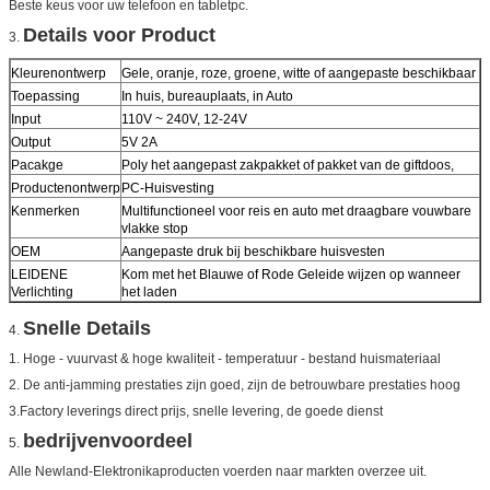
Beste keus voor uw telefoon en tabletpc.
Details voor Product
3.
Kleurenontwerp
Gele, oranje, roze, groene, witte of aangepaste beschikbaar
Toepassing
In huis, bureauplaats, in Auto
Input
110V ~ 240V, 12-24V
Output
5V 2A
Pacakge
Poly het aangepast zakpakket of pakket van de giftdoos,
Productenontwerp
PC-Huisvesting
Kenmerken
Multifunctioneel voor reis en auto met draagbare vouwbare
vlakke stop
OEM
Aangepaste druk bij beschikbare huisvesten
LEIDENE
Kom met het Blauwe of Rode Geleide wijzen op wanneer
Verlichting
het laden
Snelle Details
4.
1. Hoge - vuurvast & hoge kwaliteit - temperatuur - bestand huismateriaal
2.
De anti-jamming prestaties zijn goed, zijn de betrouwbare prestaties hoog
3.Factory leverings direct prijs, snelle levering, de goede dienst
bedrijvenvoordeel
5.
Alle Newland-Elektronikaproducten voerden naar markten overzee uit.