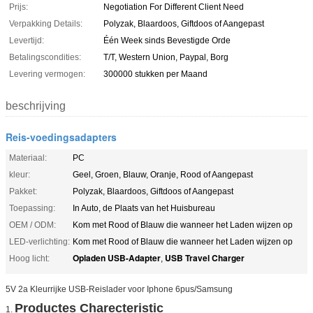
Prijs:
Negotiation For Different Client Need
Verpakking Details:
Polyzak, Blaardoos, Giftdoos of Aangepast
Levertijd:
Één Week sinds Bevestigde Orde
Betalingscondities:
T/T, Western Union, Paypal, Borg
Levering vermogen:
300000 stukken per Maand
beschrijving
Reis-voedingsadapters
Materiaal:
PC
kleur:
Geel, Groen, Blauw, Oranje, Rood of Aangepast
Pakket:
Polyzak, Blaardoos, Giftdoos of Aangepast
Toepassing:
In Auto, de Plaats van het Huisbureau
OEM / ODM:
Kom met Rood of Blauw die wanneer het Laden wijzen op
LED-verlichting:
Kom met Rood of Blauw die wanneer het Laden wijzen op
Opladen USB-Adapter
USB Travel Charger
Hoog licht:
,
5V 2a Kleurrijke USB-Reislader voor Iphone 6pus/Samsung
Productes Charecteristic
1.