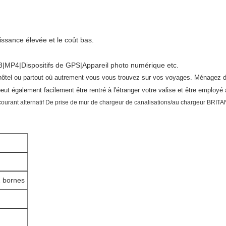
issance élevée et le coût bas.
3|MP4|Dispositifs de GPS|Appareil photo numérique etc.
'hôtel ou partout où autrement vous vous trouvez sur vos voyages. Ménagez d
ut également facilement être rentré à l'étranger votre valise et être employ
courant alternatif De prise de mur de chargeur de canalisations/au chargeur BRI
2 bornes