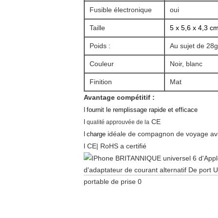
Fusible électronique
oui
Taille
5 x 5,6 x 4,3 c
Poids :
Au sujet de 28
Couleur
Noir, blanc
Finition
Mat
Avantage compétitif :
l
fournit le remplissage rapide et efficace
l
CE
qualité approuvée de la
l
idéale de compagnon de voyage ava
charge
l CE| RoHS a certifié