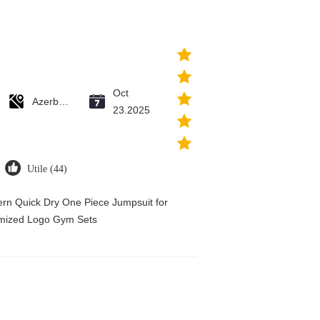
Oct
Azerbaijan
23.2025
Utile (44)
tern Quick Dry One Piece Jumpsuit for
ized Logo Gym Sets