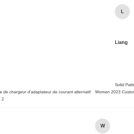
L
Liang
Solid Pat
Women 2023 Custom
W