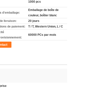
1000 pcs
Emballage de boîte de
ls d'emballage:
couleur, boîtier blanc
de livraison:
20 jours
tions de paiement:
T / T, Western Union, L / C
ité
60000 PCs par mois
rovisionnement:
ntact
prise