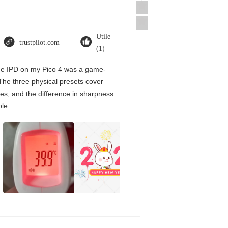
Utile
trustpilot.com
(1)
the IPD on my Pico 4 was a game-
The three physical presets cover
es, and the difference in sharpness
ble.