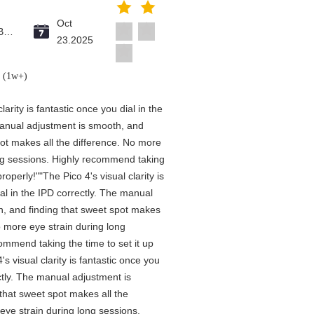
Oct
Brazil
23.2025
e (1w+)
larity is fantastic once you dial in the
manual adjustment is smooth, and
pot makes all the difference. No more
ong sessions. Highly recommend taking
properly!""The Pico 4's visual clarity is
ial in the IPD correctly. The manual
h, and finding that sweet spot makes
o more eye strain during long
ommend taking the time to set it up
's visual clarity is fantastic once you
ectly. The manual adjustment is
that sweet spot makes all the
eye strain during long sessions.