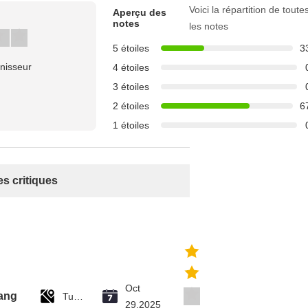
Voici la répartition de toute
Aperçu des
notes
les notes
5 étoiles
3
rnisseur
4 étoiles
3 étoiles
2 étoiles
6
1 étoiles
es critiques
Oct
ang
Tuvalu
29.2025