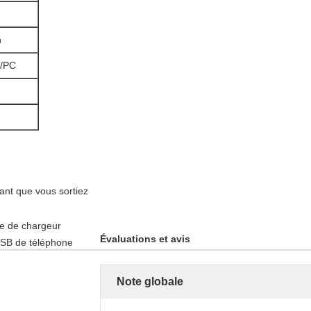
m
g/PC
nt que vous sortiez
Évaluations et avis
Note globale