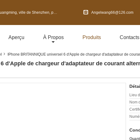
 de Shenzhen, province du Guangdong, Chine
Angelwang66@126.com
Aperçu
À Propos
Produits
Contacts
el
IPhone BRITANNIQUE universel 6 d'Apple de chargeur d'adaptateur de courant
 d'Apple de chargeur d'adaptateur de courant altern
Détai
Lieu d
Nom d
Certifi
Numér
Cond
Quant