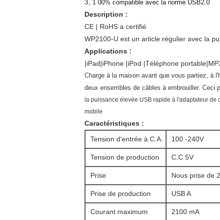
3, 1
00% compatible avec la norme USB2.0
Description :
CE | RoHS a certifié
WP2100-U est un article régulier avec la pu
Applications :
|iPad|iPhone |iPod |Téléphone portable|MP
Charge à la maison avant que vous partiez, à l
deux ensembles de câbles à embrouiller. Ceci pe
la puissance élevée USB rapide à l'adaptateur de 
mobile
Caractéristiques :
Tension d'entrée à C.A.
100 -240V
Tension de production
C.C 5V
Prise
Nous prise de 
Prise de production
USB A
Courant maximum
2100 mA