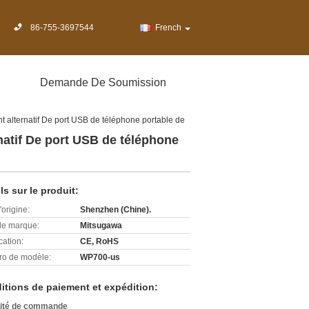
86-755-3697544
French
Demande De Soumission
 alternatif De port USB de téléphone portable de
atif De port USB de téléphone
ls sur le produit:
'origine:
Shenzhen (Chine).
e marque:
Mitsugawa
cation:
CE, RoHS
o de modèle:
WP700-us
itions de paiement et expédition:
ité de commande