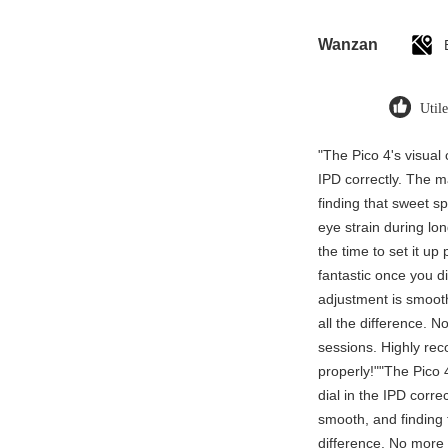
Wanzan
Util
"The Pico 4's visual c
IPD correctly. The 
finding that sweet s
eye strain during l
the time to set it up 
fantastic once you d
adjustment is smoot
all the difference. N
sessions. Highly rec
properly!""The Pico 4
dial in the IPD corr
smooth, and finding 
difference. No more 