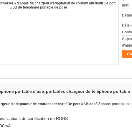
min:
Détai
Délai 
Condi
Capac
d'app
Co
léphone portable d'usb
portables chargeur de téléphone portable
,
eur d'adaptateur de courant alternatif De port USB de téléphone portable de 
alisations de certification de ROHS
2100mA