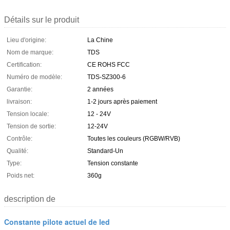
Détails sur le produit
Lieu d'origine:
La Chine
Nom de marque:
TDS
Certification:
CE ROHS FCC
Numéro de modèle:
TDS-SZ300-6
Garantie:
2 années
livraison:
1-2 jours après paiement
Tension locale:
12 - 24V
Tension de sortie:
12-24V
Contrôle:
Toutes les couleurs (RGBW/RVB)
Qualité:
Standard-Un
Type:
Tension constante
Poids net:
360g
description de
Constante pilote actuel de led