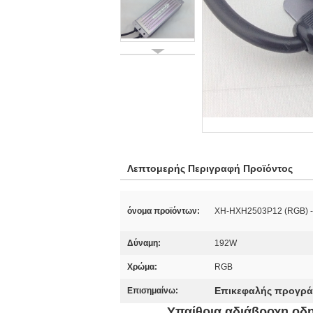
Λεπτομερής Περιγραφή Προϊόντος
όνομα προϊόντων:
XH-HXH2503P12 (RGB) -
Δύναμη:
192W
Χρώμα:
RGB
Επικεφαλής προγρά
Επισημαίνω:
Υπαίθρια αδιάβροχη οδ