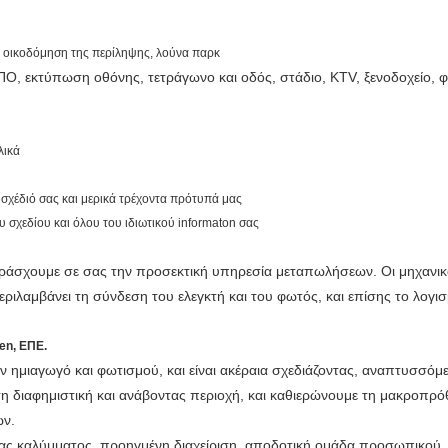
ην οικοδόμηση της περίληψης, λούνα παρκ
, εκτύπωση οθόνης, τετράγωνο και οδός, στάδιο, KTV, ξενοδοχείο, φρ
λικά
ό σχέδιό σας και μερικά τρέχοντα πρότυπά μας
 σχεδίου και όλου του ιδιωτικού informaton σας
αράσχουμε σε σας την προσεκτική υπηρεσία μεταπωλήσεων. Οι μηχανικ
ριλαμβάνει τη σύνδεση του ελεγκτή και του φωτός, και επίσης το λογισ
en, ΕΠΕ.
ν ημιαγωγό και φωτισμού, και είναι ακέραια σχεδιάζοντας, αναπτυσσόμ
 διαφημιστική και ανάβοντας περιοχή, και καθιερώνουμε τη μακροπρό
ων.
ς καλύμματος, προηγμένη διαχείριση, αποδοτική ομάδα προσωπικού, η