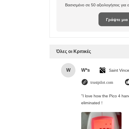
Βασισμένο σε 50 αξιολογήσεις για
Γράψτε μια
κριτική
Όλες οι Κριτικές
W
W*s
trustpilot.com
"I love how the Pico 4 hand
eliminated！