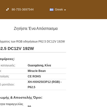
86-755-3697544
Greek
Ζητήστε Ένα Απόσπασμα
πλέγματος των RGB οδηγήσεων P62.5 DC12V 192W
62.5 DC12V 192W
ομέρειες:
 καταγωγής:
Guangdong, Κίνα
:
Miracle Bean
ποίηση:
CE ROHS
XH-HXH2503P12 (RGB) -
ό μοντέλου:
P62.5
ωμής & Αποστολής Όροι:
ητα παραγγελίας
50