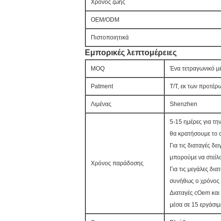
Χρόνος ζωής
OEM/ODM
Πιστοποιητικά
Εμπορικές λεπτομέρειες
MOQ
Ένα τετραγωνικό μ
Patment
T/T, εκ των προτέρ
Λιμένας
Shenzhen
5-15 ημέρες για τ
θα κρατήσουμε το 
Για τις διαταγές δε
μπορούμε να στείλ
Χρόνος παράδοσης
Για τις μεγάλες διατ
συνήθως ο χρόνος 
Διαταγές cOem κα
μέσα σε 15 εργάσιμ