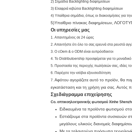
2) Σημάδια Backlighting διαφημίσεων
3) Ελαφριά κιβώτια Backlighting διαφημίσεων
4) Υπαίθρια σημάδια, όπως οι διακοσμήσεις για τ
5)Υπαίθριο πίνακας διαφημίσεων, ΛΟΓΟΤΥΠΟ
Οι υπηρεσίες μας
1.
Απαντημένος σε 24 ώρες
2. Απαντήστε ότι όλο το σας ερευνά στα ρευστά αγγ
3. Ο cOem & ο ODM είναι ευπρόσδεκτοι
4. Το Distributoership προσφέρεται για το μοναδικ
5. Προστασία της περιοχής πωλήσεών σας, ιδέες του
6. Παρέχετε την ισόβια εξουσιοδότηση
Αφότου αγοράζετε αυτό το προϊόν, θα π
7.
εγκατάσταση και τη χρήση για σας. Αυτός πε
Σχεδιάγραμμα επιχείρησης
Co. οπτικοηλεκτρονικής φωτισμού Xinhe Shenzh
Ειδικευμένα τα προϊόντα φωτισμού στο
Εστιάζουμε στα προϊόντα συσκευών στη
μεγάλους υλικούς διανομείς διαφημίσε
Με τα ταλαντούχα πρόσωπα τεχνολογία