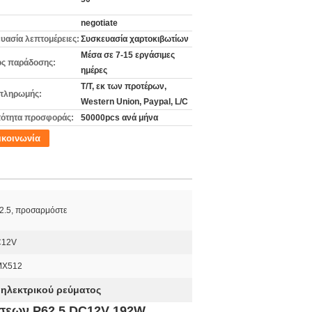
negotiate
υασία λεπτομέρειες:
Συσκευασία χαρτοκιβωτίων
Μέσα σε 7-15 εργάσιμες
ς παράδοσης:
ημέρες
T/T, εκ των προτέρων,
πληρωμής:
Western Union, Paypal, L/C
ότητα προσφοράς:
50000pcs ανά μήνα
ικοινωνία
2.5, προσαρμόστε
12V
X512
ηλεκτρικού ρεύματος
ήσεων P62.5 DC12V 192W