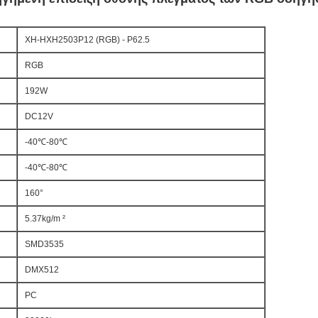
XH-HXH2503P12 (RGB) - P62.5
RGB
192W
DC12V
-40
℃-80℃
-40
℃-80℃
160
°
5.37kg/m
²
SMD3535
DMX512
PC