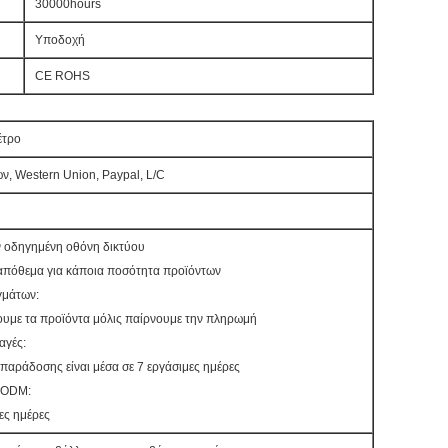
30000hours
Υποδοχή
CE ROHS
έτρο
ων, Western Union, Paypal, L/C
ην οδηγημένη οθόνη δικτύου
απόθεμα για κάποια ποσότητα προϊόντων
ιγμάτων:
ουμε τα προϊόντα μόλις παίρνουμε την πληρωμή
αγές:
παράδοσης είναι μέσα σε 7 εργάσιμες ημέρες
ι ODM:
ες ημέρες