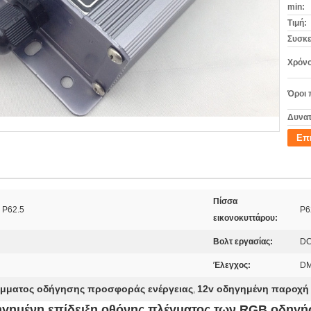
min:
Τιμή:
Συσκε
Χρόνο
Όροι 
Δυνατ
Επ
Πίσσα
 P62.5
P6
εικονοκυττάρου:
Βολτ εργασίας:
DC
Έλεγχος:
DM
μματος οδήγησης προσφοράς ενέργειας
12v οδηγημένη παροχή 
,
ηγημένη επίδειξη οθόνης πλέγματος των RGB οδηγ