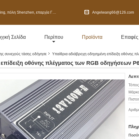
henzhen, επαρχία Γκουαγκντόνγκ, Κίνα
Angelwang66@126.com
χική Σελίδα
Περίπου
Προϊόντα
Επαφές
ς συνεχούς τάσης οδήγησε
Υπαίθρια αδιάβροχη οδηγημένη επίδειξη οθόνης 
 επίδειξη οθόνης πλέγματος των RGB οδηγήσεων P
Λεπτ
Τόπος
Μάρκα
Πιστο
Αριθμ
Πληρ
Ποσότ