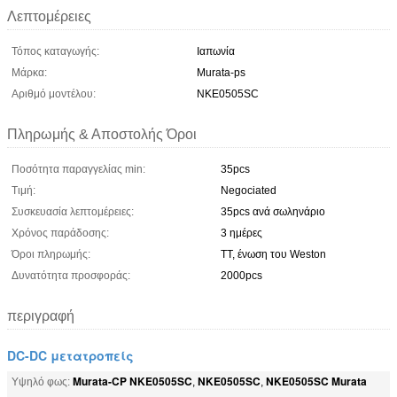
Λεπτομέρειες
Τόπος καταγωγής:
Ιαπωνία
Μάρκα:
Murata-ps
Αριθμό μοντέλου:
NKE0505SC
Πληρωμής & Αποστολής Όροι
Ποσότητα παραγγελίας min:
35pcs
Τιμή:
Negociated
Συσκευασία λεπτομέρειες:
35pcs ανά σωληνάριο
Χρόνος παράδοσης:
3 ημέρες
Όροι πληρωμής:
TT, ένωση του Weston
Δυνατότητα προσφοράς:
2000pcs
περιγραφή
DC-DC μετατροπείς
Murata-CP NKE0505SC
NKE0505SC
NKE0505SC Murata
Υψηλό φως:
,
,