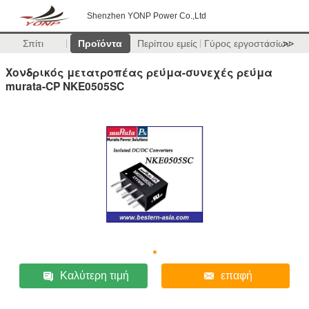
Shenzhen YONP Power Co.,Ltd
Σπίτι
Προϊόντα
Περίπου εμείς
Γύρος εργοστασίων
>>
Χονδρικός μετατροπέας ρεύμα-συνεχές ρεύμα
murata-CP NKE0505SC
Καλύτερη τιμή
επαφή