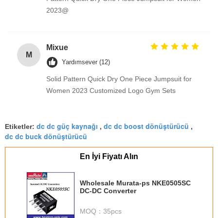
2023@
Mixue
M
Yardımsever (12)
Solid Pattern Quick Dry One Piece Jumpsuit for
Women 2023 Customized Logo Gym Sets
dc dc güç kaynağı
dc dc boost dönüştürücü
Etiketler:
,
,
dc dc buck dönüştürücü
En İyi Fiyatı Alın
Wholesale Murata-ps NKE0505SC
DC-DC Converter
MOQ：
35pcs