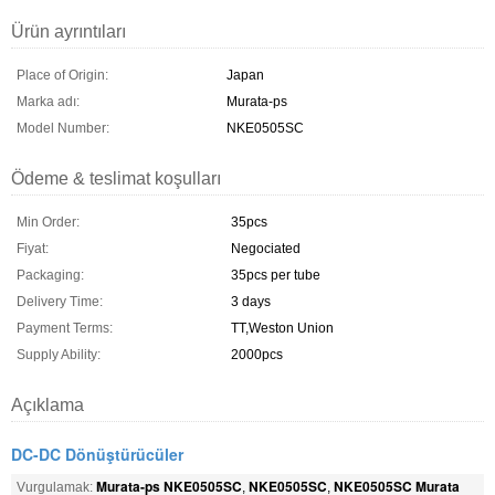
Ürün ayrıntıları
Place of Origin:
Japan
Marka adı:
Murata-ps
Model Number:
NKE0505SC
Ödeme & teslimat koşulları
Min Order:
35pcs
Fiyat:
Negociated
Packaging:
35pcs per tube
Delivery Time:
3 days
Payment Terms:
TT,Weston Union
Supply Ability:
2000pcs
Açıklama
DC-DC Dönüştürücüler
Murata-ps NKE0505SC
NKE0505SC
NKE0505SC Murata
Vurgulamak:
,
,