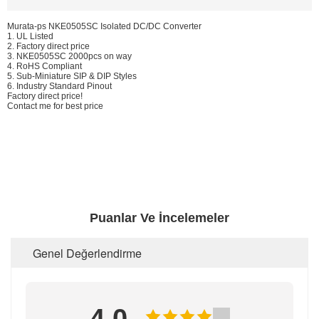
Murata-ps NKE0505SC Isolated DC/DC Converter
1. UL Listed
2. Factory direct price
3. NKE0505SC 2000pcs on way
4. RoHS Compliant
5. Sub-Miniature SIP & DIP Styles
6. Industry Standard Pinout
Factory direct price!
Contact me for best price
Puanlar Ve İncelemeler
Genel Değerlendirme
4.0