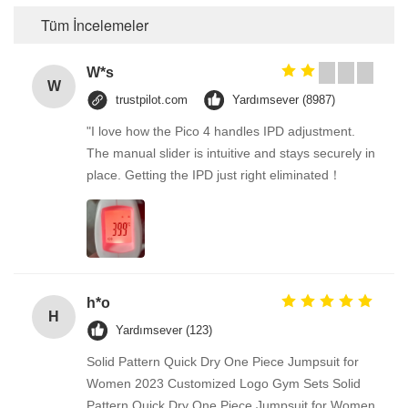
Tüm İncelemeler
W*s
W
trustpilot.com
Yardımsever (8987)
"I love how the Pico 4 handles IPD adjustment.
The manual slider is intuitive and stays securely in
place. Getting the IPD just right eliminated！
h*o
H
Yardımsever (123)
Solid Pattern Quick Dry One Piece Jumpsuit for
Women 2023 Customized Logo Gym Sets Solid
Pattern Quick Dry One Piece Jumpsuit for Women