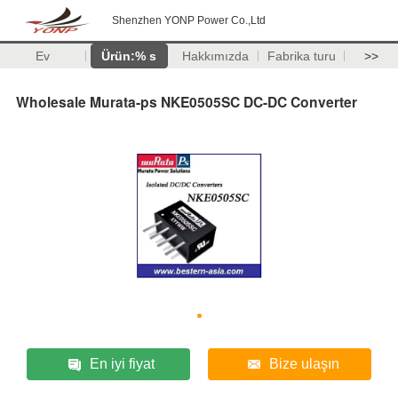
Shenzhen YONP Power Co.,Ltd
Ev
Ürün:% s
Hakkımızda
Fabrika turu
>>
Wholesale Murata-ps NKE0505SC DC-DC Converter
En iyi fiyat
Bize ulaşın