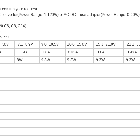
u confirm your request:
 converter(Power Range: 1-120W) or AC-DC linear adaptor(Power Range: 0-20W
320 C6, C8, C14)
or
 much!
~7.0V
7.1~8.9V
9.0~10.5V
10.6~15.0V
15.1~21.0V
21.1~3
A
1.14A
1.0A
0.85A
0.6A
0.43A
8W
9.3W
9.3W
9.3W
9.3W