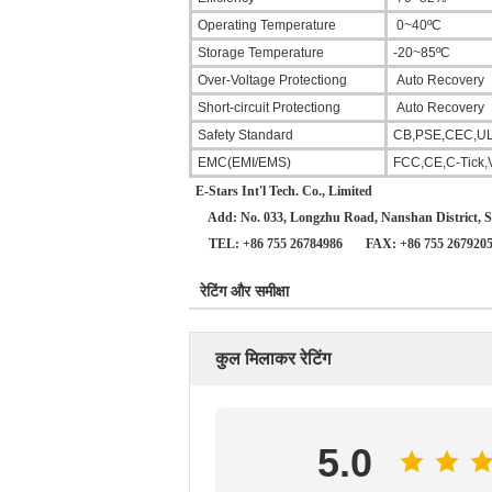
Operating Temperature
0~40ºC
Storage Temperature
-20~85ºC
Over-Voltage Protectiong
Auto Recovery
Short-circuit Protectiong
Auto Recovery
Safety Standard
CB,PSE,CEC,U
EMC(EMI/EMS)
FCC,CE,C-Tick,
E-Stars Int'l Tech. Co., Limited
Add: No. 033, Longzhu Road, Nanshan District, S
TEL: +86 755 26784986
FAX: +86 755 267920
रेटिंग और समीक्षा
कुल मिलाकर रेटिंग
5.0