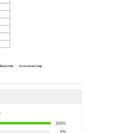
ahoo.com
www.estars.top
ै
100%
0%