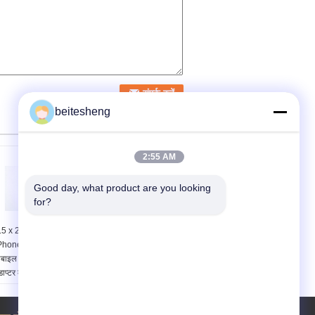
beitesheng
2:55 AM
Good day, what product are you looking 
for?
.5 x 2.5 सेमी 3FF
नवीनतम 3 1 नैनो सिम एडाप्टर
Phone 4S / सामान्य
काले रंग 500pcs में एक
ोबाइल के लिए 2FF नैनो सिम
polybag में
डाप्टर के लिए
उत्पाद वियतनाम:
नैनो सिम
त्पाद वियतनाम:
नैनो सिम
एडाप्टर, नैनो सिम अडैप्टर
डाप्टर, नैनो सिम अडैप्टर
आकार:
1.5 x 2.5 सेमी