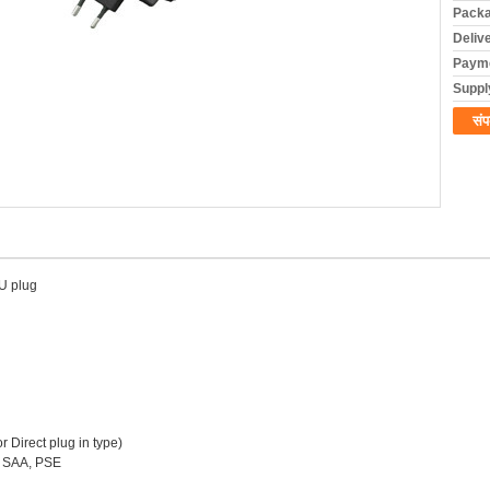
Packa
Deliv
Payme
Supply
संप
EU plug
 Direct plug in type)
, SAA, PSE