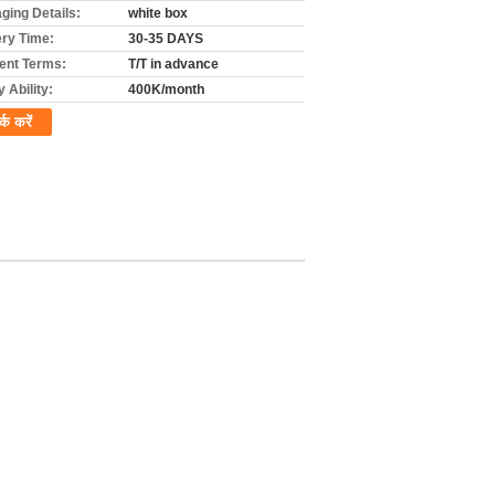
ging Details:
white box
ery Time:
30-35 DAYS
nt Terms:
T/T in advance
 Ability:
400K/month
र्क करें