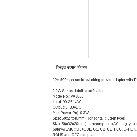
विस्तृत उत्पाद विवरण
12V 500mah ac/dc switching power adapter with 
9.3W Series detail specification
Mode No.: PA1008
Input: 90-264vAC
Output: 3~30vDC
Max Power(Po): 9.3W
Size: 59x27x40mm (Horizontal plug-in type)
Size: 58x32x29mm(interchangeable AC plug type or
Safety&EMC;: UL+CUL, GS, CB, CE, FCC, C-TICK
ROHS and CEC compliant