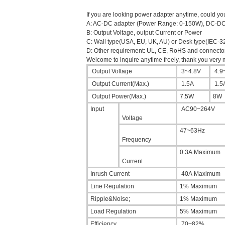
If you are looking power adapter anytime, could yo
A: AC-DC adapter (Power Range: 0-150W), DC-DC
B: Output Voltage, output Current or Power
C: Wall type(USA, EU, UK, AU) or Desk type(IEC-
D: Other requirement: UL, CE, RoHS and connect
Welcome to inquire anytime freely, thank you very
Output Voltage
3~4.8V
4.9
Output Current(Max.)
1.5A
1.5
Output Power(Max.)
7.5W
8W
Input
AC90~264V
Voltage
47~63Hz
Frequency
0.3A Maximum
Current
Inrush Current
40A Maximum
Line Regulation
1% Maximum
Ripple&Noise;
1% Maximum
Load Regulation
5% Maximum
Efficiency
70~82%