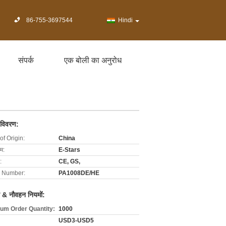
86-755-3697544
Hindi
संपर्क
एक बोली का अनुरोध
 विवरण:
of Origin:
China
ाम:
E-Stars
:
CE, GS,
 Number:
PA1008DE/HE
 & नौवहन नियमों:
um Order Quantity:
1000
USD3-USD5