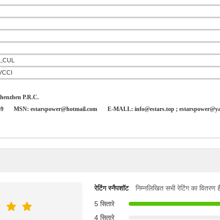
L,CUL
VCCI
henzhen P.R.C.
59
MSN:
estarspower@hotmail.com
E-MALL:
info@estars.top ;
estarspower@y
रेटिंग स्नैपशॉट
निम्नलिखित सभी रेटिंग का वितरण ह
5 सितारे
4 सितारे