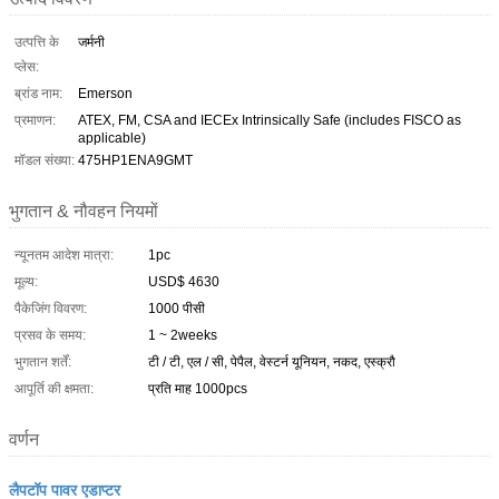
उत्पत्ति के
जर्मनी
प्लेस:
ब्रांड नाम:
Emerson
प्रमाणन:
ATEX, FM, CSA and IECEx Intrinsically Safe (includes FISCO as
applicable)
मॉडल संख्या:
475HP1ENA9GMT
भुगतान & नौवहन नियमों
न्यूनतम आदेश मात्रा:
1pc
मूल्य:
USD$ 4630
पैकेजिंग विवरण:
1000 पीसी
प्रसव के समय:
1 ~ 2weeks
भुगतान शर्तें:
टी / टी, एल / सी, पेपैल, वेस्टर्न यूनियन, नकद, एस्क्रौ
आपूर्ति की क्षमता:
प्रति माह 1000pcs
वर्णन
लैपटॉप पावर एडाप्टर