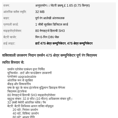
वजन:
अनुप्रयोग। / बैटरी डब्ल्यू £ 1.65 (0.75 किग्रा)
आंतरिक फ़्लैश स्मृति:
32 MB
बाहर:
पूर्ण रंग आलेखी अंतरफलक
प्रणाली कार्ड:
1 जीबी सुरक्षित डिजिटल कार्ड
माइक्रोप्रोसेसर:
80 मेगाहर्ट्ज हिताची SH3
बैटरी चार्जर:
मिन 6-पिन DIN जैक
हार्ट 475 क्षेत्र कम्युनिकेटर
475 क्षेत्र कम्युनिकेटर
हाई लाइट:
,
शक्तिशाली उपकरण निदान एमर्सन 475 क्षेत्र कम्युनिकेटर पूर्ण रंग
चित्रमय
त्वरित विस्तार से:
एमर्सन प्रोसेस प्रबंधन द्वारा निर्मित
यूनिवर्सल - हार्ट और फाउंडेशन उपकरणों
प्रयोक्ता upgradeable
आंतरिक रूप से सुरक्षित
बीहड़ और विश्वसनीय
एम्स के सूट के साथ इंटरफेस बुद्धिमान डिवाइस मैनेजर
चित्रमय इंटरफेस
80 मेगाहर्ट्ज हिताची SH3 माइक्रोप्रोसेसर
ब्लूटूथ संचार: 32.8 फीट (10 मीटर) अधिकतम संचार दूरी।
32 एमबी मेमोरी आंतरिक फ्लैश / रैम
बैटरी: बैटरी लिथियम आयन शक्ति मॉड्यूल
20 घंटे; निरंतर उपयोग
40 घंटे; विशिष्ट उपयोग
80 घंटे; आधार रीति