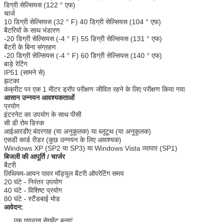
डिग्री सेल्सियस (122 ° एफ)
चार्ज
10 डिग्री सेल्सियस (32 ° F) 40 डिग्री सेल्सियस (104 ° एफ)
बैटरियों के साथ भंडारण
-20 डिग्री सेल्सियस (-4 ° F) 55 डिग्री सेल्सियस (131 ° एफ)
बैटरी के बिना संग्रहण
-20 डिग्री सेल्सियस (-4 ° F) 60 डिग्री सेल्सियस (140 ° एफ)
बाड़े रेटिंग
IP51 (सामने से)
झटका
कंक्रीट पर एक 1 मीटर ड्रॉप परीक्षण जीवित रहने के लिए परीक्षण किया गया
आसान उन्नयन आवश्यकताओं
प्रयोग
इंटरनेट का उपयोग के साथ पीसी
सी डी रोम डिस्क
आईआरडीए बंदरगाह (या अनुकूलक) या ब्लूटूथ (या अनुकूलक)
एसडी कार्ड रीडर (कुछ उन्नयन के लिए आवश्यक)
Windows XP (SP2 या SP3) या Windows Vista व्यापार (SP1)
बिजली की आपूर्ति / चार्जर
बैटरी
लिथियम-आयन पावर मॉड्यूल बैटरी ऑपरेटिंग समय
20 घंटे - निरंतर उपयोग
40 घंटे - विशिष्ट प्रयोग
80 घंटे - स्टैंडबाई मोड
आवेदन:
एक गुणवत्ता सेगमेंट बनाएं