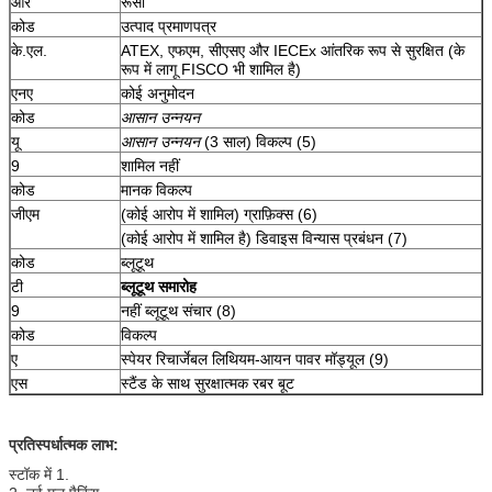
आर
रूसी
कोड
उत्पाद प्रमाणपत्र
के.एल.
ATEX, एफएम, सीएसए और IECEx आंतरिक रूप से सुरक्षित (के
रूप में लागू FISCO भी शामिल है)
एनए
कोई अनुमोदन
कोड
आसान उन्नयन
यू
आसान उन्नयन
(3 साल) विकल्प (5)
9
शामिल नहीं
कोड
मानक विकल्प
जीएम
(कोई आरोप में शामिल) ग्राफ़िक्स (6)
(कोई आरोप में शामिल है) डिवाइस विन्यास प्रबंधन (7)
कोड
ब्लूटूथ
टी
ब्लूटूथ समारोह
9
नहीं ब्लूटूथ संचार (8)
कोड
विकल्प
ए
स्पेयर रिचार्जेबल लिथियम-आयन पावर मॉड्यूल (9)
एस
स्टैंड के साथ सुरक्षात्मक रबर बूट
प्रतिस्पर्धात्मक लाभ:
स्टॉक में 1.