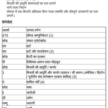
बिजली की आपूर्ति समस्याओं का पता लगाने
भागो वाल्व निदान
संयंत्र में एक लैपटॉप खींचकर बिना गलत समाप्ति और दोषपूर्ण उपकरणों का पता
लगाने।
विनिर्देशों:
आदर्श
उत्पाद वर्णन
475
फ़ील्ड कम्युनिकेटर (1)
कोड
संचार प्रोटोकॉल
एच
हार्ट
एफ
हार्ट और फाउंडेशन (2)
कोड
बैटरी का प्रकार
पी
लिथियम-आयन पावर मॉड्यूल
कोड
बिजली की आपूर्ति / चार्जर
1
बिजली की आपूर्ति और चार्जर NiMH / ली आयन (अमेरिका / ब्रिटेन
/ यूरोपीय संघ कनेक्शन प्रकार शामिल) (3)
9
शामिल नहीं (4)
कोड
भाषा
ए
अंग्रेज़ी
डी
जर्मन
जम्मू
जापानी