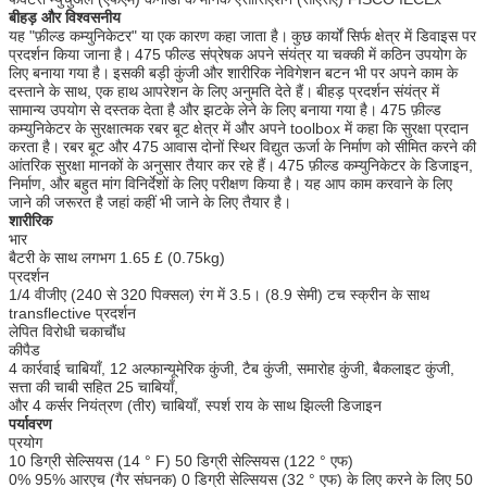
बीहड़ और विश्वसनीय
यह "फ़ील्ड कम्युनिकेटर" या एक कारण कहा जाता है।
कुछ कार्यों सिर्फ क्षेत्र में डिवाइस पर
प्रदर्शन किया जाना है।
475 फील्ड संप्रेषक अपने संयंत्र या चक्की में कठिन उपयोग के
लिए बनाया गया है।
इसकी बड़ी कुंजी और शारीरिक नेविगेशन बटन भी पर अपने काम के
दस्ताने के साथ, एक हाथ आपरेशन के लिए अनुमति देते हैं।
बीहड़ प्रदर्शन संयंत्र में
सामान्य उपयोग से दस्तक देता है और झटके लेने के लिए बनाया गया है।
475 फ़ील्ड
कम्युनिकेटर के सुरक्षात्मक रबर बूट क्षेत्र में और अपने toolbox में कहा कि सुरक्षा प्रदान
करता है।
रबर बूट और 475 आवास दोनों स्थिर विद्युत ऊर्जा के निर्माण को सीमित करने की
आंतरिक सुरक्षा मानकों के अनुसार तैयार कर रहे हैं।
475 फ़ील्ड कम्युनिकेटर के डिजाइन,
निर्माण, और बहुत मांग विनिर्देशों के लिए परीक्षण किया है।
यह आप काम करवाने के लिए
जाने की जरूरत है जहां कहीं भी जाने के लिए तैयार है।
शारीरिक
भार
बैटरी के साथ लगभग 1.65 £ (0.75kg)
प्रदर्शन
1/4 वीजीए (240 से 320 पिक्सल) रंग में 3.5। (8.9 सेमी) टच स्क्रीन के साथ
transflective प्रदर्शन
लेपित विरोधी चकाचौंध
कीपैड
4 कार्रवाई चाबियाँ, 12 अल्फान्यूमेरिक कुंजी, टैब कुंजी, समारोह कुंजी, बैकलाइट कुंजी,
सत्ता की चाबी सहित 25 चाबियाँ,
और 4 कर्सर नियंत्रण (तीर) चाबियाँ, स्पर्श राय के साथ झिल्ली डिजाइन
पर्यावरण
प्रयोग
10 डिग्री सेल्सियस (14 ° F) 50 डिग्री सेल्सियस (122 ° एफ)
0% 95% आरएच (गैर संघनक) 0 डिग्री सेल्सियस (32 ° एफ) के लिए करने के लिए 50