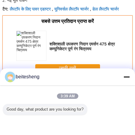
2. नई मूल पैकिंग
लैपटॉप के लिए पावर एडाप्टर
यूनिवर्सल लैपटॉप चार्जर
डेल लैपटॉप चार्जर
टैग:
,
,
सबसे उत्तम प्रतिदान प्राप्त करें
शक्तिशाली उपकरण निदान एमर्सन 475 क्षेत्र
कम्युनिकेटर पूर्ण रंग चित्रमय
जारी रखें
beitesheng
लैपटॉप पावर एडाप्टर
अधिक
3:39 AM
Good day, what product are you looking for?
Computer
LCD / LED
PVC cartoon
Mini 36 Watt
Hot sale u
pter ,
Display Computer
Cattle phone
Computer AC
laptop 
4.6A AC
AC Adapter DC
charger full
Adapter 24V 1.5A
adapter w
ni PC
Power With
protect power
Black For LCD /
1A 90W 