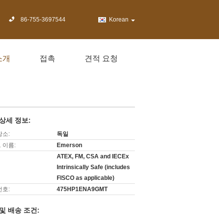
86-755-3697544
Korean
소개
접촉
견적 요청
상세 정보:
장소:
독일
 이름:
Emerson
ATEX, FM, CSA and IECEx
Intrinsically Safe (includes
FISCO as applicable)
번호:
475HP1ENA9GMT
및 배송 조건: