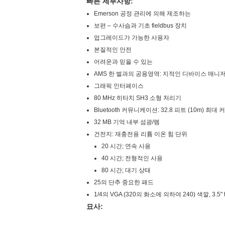
빠른 세부사항:
Emerson 공정 관리에 의해 제조하는
보편 – 수사슴과 기초 fieldbus 장치
업그레이드가 가능한 사용자
본질적인 안전
어려운과 믿을 수 있는
AMS 한 벌과의 공용영역: 지적인 디바이스 매니
그래픽 인터페이스
80 MHz 히타치 SH3 소형 처리기
Bluetooth 커뮤니케이션: 32.8 피트 (10m) 최
32 MB 기억 내부 섬광/렘
건전지: 재충전용 리튬 이온 힘 단위
20 시간; 연속 사용
40 시간; 전형적인 사용
80 시간; 대기 상태
25의 단추 중요한 패드
1/4의 VGA (320의 화소에 의하여 240) 색깔, 3.5" 
묘사: