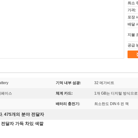
최소 
가격:
포장 
배달 
지불 
공급 
attery
기억 내부 섬광:
32 메가비트
터페이스
체계 카드:
1개 GB는 디지털 방식으
배터리 충전기:
최소한도 DIN 6 핀 잭
자
475개의 분야 전달자
,
야 전달자 가득 차있 색깔