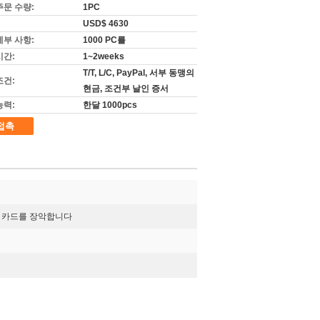
주문 수량:
1PC
USD$ 4630
세부 사항:
1000 PC를
시간:
1~2weeks
T/T, L/C, PayPal, 서부 동맹의
조건:
현금, 조건부 날인 증서
능력:
한달 1000pcs
접촉
로 카드를 장악합니다