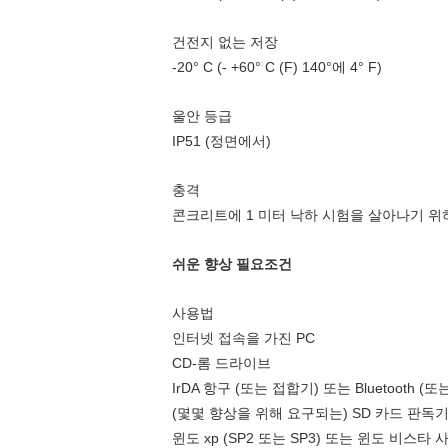
건전지 없는 저장
-20° C (- +60° C (F) 140°에 4° F)
울안 등급
IP51 (정면에서)
충격
콘크리트에 1 미터 낙하 시험을 살아나기 
쉬운 향상 필요조건
사용법
인터넷 접속을 가진 PC
CD-롬 드라이브
IrDA 항구 (또는 접합기) 또는 Bluetooth (
(몇몇 향상을 위해 요구되는) SD 카드 판독
윈도 xp (SP2 또는 SP3) 또는 윈도 비스타 사