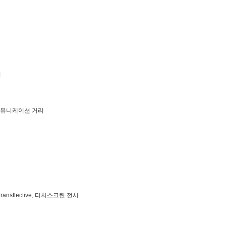
저
대 커뮤니케이션 거리
transflective, 터치스크린 전시