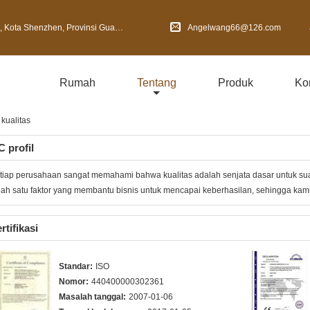
Shenzhen, Provinsi Guangdong, Cina
Angelwang66@126.com
Rumah
Tentang
Produk
Ko
kualitas
 profil
tiap perusahaan sangat memahami bahwa kualitas adalah senjata dasar untuk su
lah satu faktor yang membantu bisnis untuk mencapai keberhasilan, sehingga kami 
rtifikasi
Standar:
ISO
Nomor:
440400000302361
Masalah tanggal:
2007-01-06