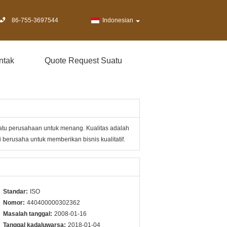
86-755-3697544
Indonesian
ntak
Quote Request Suatu
atu perusahaan untuk menang. Kualitas adalah
berusaha untuk memberikan bisnis kualitatif.
Standar:
ISO
Nomor:
440400000302362
Masalah tanggal:
2008-01-16
Tanggal kadaluwarsa:
2018-01-04