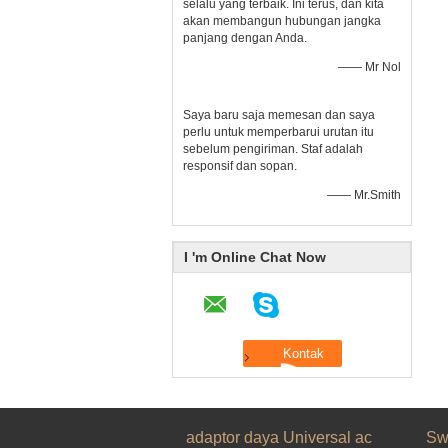
selalu yang terbaik. Ini terus, dan kita
akan membangun hubungan jangka
panjang dengan Anda.
—— Mr Nol
Saya baru saja memesan dan saya
perlu untuk memperbarui urutan itu
sebelum pengiriman. Staf adalah
responsif dan sopan.
—— Mr.Smith
I 'm Online Chat Now
adaptor daya Universal ac
Sw