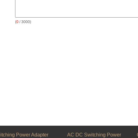
(
0
/ 3000)
itching Power Adapter
AC DC Switching Power