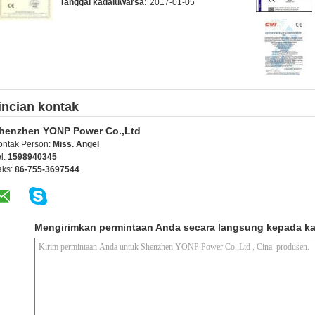
Tanggal kadaluwarsa:
2017-01-05
incian kontak
henzhen YONP Power Co.,Ltd
ontak Person:
Miss. Angel
l:
1598940345
aks:
86-755-3697544
Mengirimkan permintaan Anda secara langsung kepada k