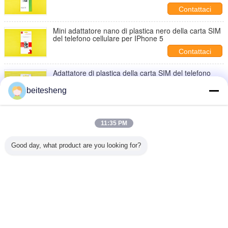
dell'ABS
Contattaci
Mini adattatore nano di plastica nero della carta SIM
del telefono cellulare per IPhone 5
Contattaci
Adattatore di plastica della carta SIM del telefono
cellulare dell'ABS per Iphone nano e micro
beitesheng
Contattaci
2 in 1 4FF all'adattatore della carta SIM del telefono
cellulare 3FF per IPhone 4
11:35 PM
Contattaci
Good day, what product are you looking for?
1 / 7
Cambi la lingua
s
Italian