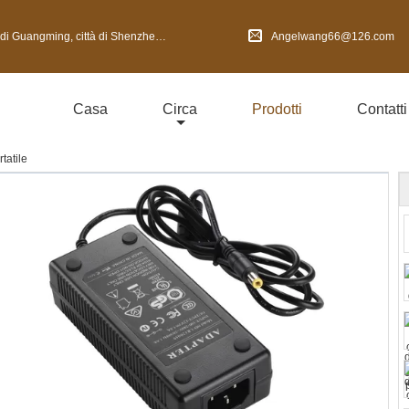
 di Shenzhen, provincia del Guangdong, Cina
Angelwang66@126.com
Casa
Circa
Prodotti
Contatti
tatile