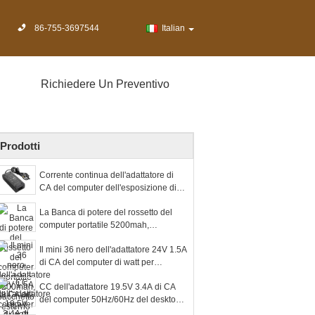
86-755-3697544
Italian
Richiedere Un Preventivo
Prodotti
Corrente continua dell'adattatore di
CA del computer dell'esposizione di
LCD/LED con collegamento da
La Banca di potere del rossetto del
tavolino
computer portatile 5200mah,
pacchetto esterno della batteria del
Il mini 36 nero dell'adattatore 24V 1.5A
bestiame del fumetto del PVC
di CA del computer di watt per
l'esposizione di LCD/LED
CC dell'adattatore 19.5V 3.4A di CA
del computer 50Hz/60Hz del desktop
per potere di ITX