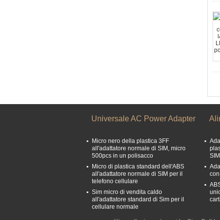
Universale AC Power Adapter
Ali
Micro nero della plastica 3FF
Ada
all'adattatore normale di SIM, micro
plas
500pcs in un polisacco
SIM
Micro di plastica standard dell'ABS
Ada
all'adattatore normale di SIM per il
con
telefono cellulare
ABS
Sim micro di vendita caldo
uni
all'adattatore standard di Sim per il
car
cellulare normale