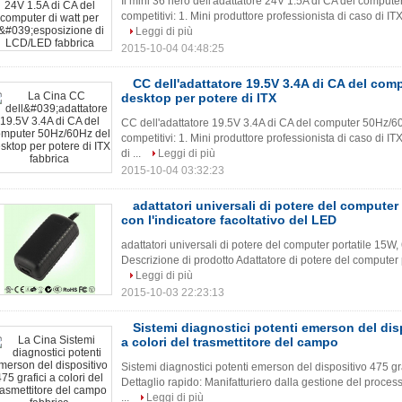
Il mini 36 nero dell'adattatore 24V 1.5A di CA del comput
competitivi: 1. Mini produttore professionista di caso di IT
Leggi di più
2015-10-04 04:48:25
CC dell'adattatore 19.5V 3.4A di CA del com
desktop per potere di ITX
CC dell'adattatore 19.5V 3.4A di CA del computer 50Hz/60
competitivi: 1. Mini produttore professionista di caso di I
di ...
Leggi di più
2015-10-04 03:32:23
adattatori universali di potere del computer
con l'indicatore facoltativo del LED
adattatori universali di potere del computer portatile 15W,
Descrizione di prodotto Adattatore di potere del computer port
Leggi di più
2015-10-03 22:23:13
Sistemi diagnostici potenti emerson del disp
a colori del trasmettitore del campo
Sistemi diagnostici potenti emerson del dispositivo 475 gra
Dettaglio rapido: Manifatturiero dalla gestione del proces
...
Leggi di più