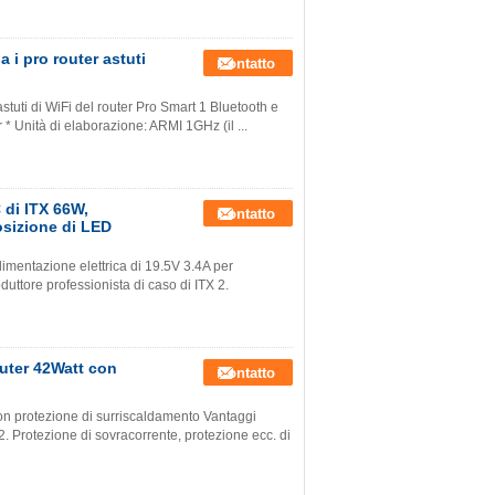
i pro router astuti
Contatto
tuti di WiFi del router Pro Smart 1 Bluetooth e
 * Unità di elaborazione: ARMI 1GHz (il ...
 di ITX 66W,
Contatto
posizione di LED
limentazione elettrica di 19.5V 3.4A per
duttore professionista di caso di ITX 2.
uter 42Watt con
Contatto
on protezione di surriscaldamento Vantaggi
X2. Protezione di sovracorrente, protezione ecc. di