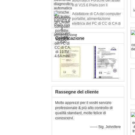
automatico Porsche del tester
II di V15.6 Piwis con il
computer portatile CF30
Adattatore di CA del computer
portatile, alimentazione
elettrica del PC di CC di CA di
19.5V 4.6A mini
Certificazione
Rassegne del cliente
Molto apprezzi per il vostri servizio
professionale & più alto controllo di
qualità standard, molto felice di
conoscervi.
—— Sig. Johnifere