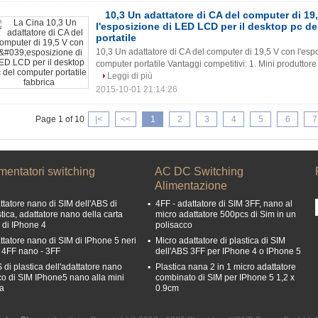
10,3 Un adattatore di CA del computer di 19
l'esposizione di LED LCD per il desktop pc d
portatile
10,3 Un adattatore di CA del computer di 19,5 V con l'esp
computer portatile Vantaggi competitivi: 1. Mini produttore 
Leggi di più
2015-10-01 21:14:26
Page 1 of 10
|<
<<
1
2
3
4
5
6
7
mentatori switching
AC DC Switching
Alimentazione
ttatore nano di SIM dell'ABS di
4FF - adattatore di SIM 3FF, nano al
tica, adattatore nano della carta
micro adattatore 500pcs di Sim in un
 di IPhone 4
polisacco
ttatore nano di SIM di IPhone 5 neri
Micro adattatore di plastica di SIM
 4FF nano - 3FF
dell'ABS 3FF per IPhone 4 o IPhone 5
 di plastica dell'adattatore nano
Plastica nana 2 in 1 micro adattatore
co di SIM IPhone5 nano alla mini
combinato di SIM per IPhone 5 1,2 x
ta
0.9cm