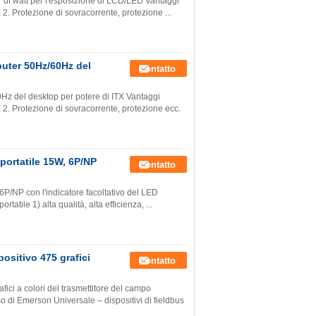
er di watt per l'esposizione di LCD/LED Vantaggi
X 2. Protezione di sovracorrente, protezione ...
puter 50Hz/60Hz del
Contatto
Hz del desktop per potere di ITX Vantaggi
TX 2. Protezione di sovracorrente, protezione ecc.
 portatile 15W, 6P/NP
Contatto
 6P/NP con l'indicatore facoltativo del LED
atile 1) alta qualità, alta efficienza, ...
ositivo 475 grafici
Contatto
fici a colori del trasmettitore del campo
so di Emerson Universale – dispositivi di fieldbus