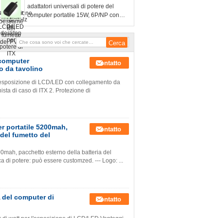
adattatori universali di potere del
computer portatile 15W, 6P/NP con
l'indicatore facoltativo del LED
 computer
Contatto
o da tavolino
ll'esposizione di LCD/LED con collegamento da
ista di caso di ITX 2. Protezione di
r portatile 5200mah,
Contatto
 del fumetto del
00mah, pacchetto esterno della batteria del
 di potere: può essere customzed. --- Logo: ...
A del computer di
Contatto