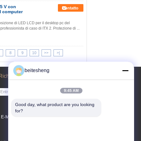
,5 V con
Contatto
el computer
osizione di LED LCD per il desktop pc del
professionista di caso di ITX 2. Protezione di ...
8
9
10
>>
>|
beitesheng
Richiedere un preventivo
9:45 AM
Invii
Good day, what product are you looking 
for?
E-Mail
Sitemap
|