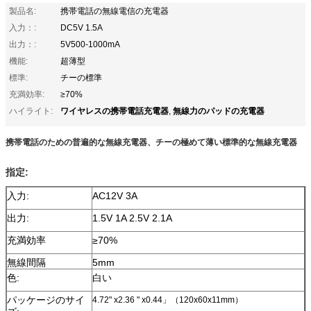
製品名:
携帯電話の無線電信の充電器
入力：:
DC5V 1.5A
出力：:
5V500-1000mA
機能:
超薄型
標準:
チーの標準
充満効率:
≥70%
ワイヤレスの携帯電話充電器
無線力のパッドの充電器
ハイライト:
,
携帯電話のための普遍的な無線充電器、チーの極めて薄い標準的な無線充電器
指定:
入力:
AC12V 3A
出力:
1.5V 1A 2.5V 2.1A
充満効率
≥70%
無線間隔
5mm
色:
白い
パッケージのサイ
4.72" x2.36 " x0.44」（120x60x11mm）