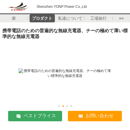
Shenzhen YONP Power Co.,Ltd
家
プロダクト
私達について
工場旅行
>>
携帯電話のための普遍的な無線充電器、チーの極めて薄い標
準的な無線充電器
ベストプライス
お問い合わせ