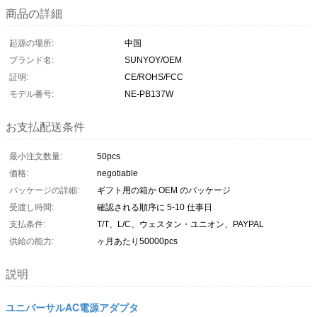
商品の詳細
起源の場所:
中国
ブランド名:
SUNYOY/OEM
証明:
CE/ROHS/FCC
モデル番号:
NE-PB137W
お支払配送条件
最小注文数量:
50pcs
価格:
negotiable
パッケージの詳細:
ギフト用の箱か OEM のパッケージ
受渡し時間:
確認される順序に 5-10 仕事日
支払条件:
T/T、L/C、ウェスタン・ユニオン、PAYPAL
供給の能力:
ヶ月あたり50000pcs
説明
ユニバーサルAC電源アダプタ