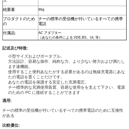
ズ:
純重量
96g
プロダクトのため
チーの標準の受信機が付いているすべての携帯
の
電話
付属品:
AC アダプター
（あなたの条件による VDE.BS、UL 等）
記述及び特徴:
小型サイズおよびポータブル。
方法設計、容易な操作、純粋な力、より少ない努力および満たし
ます速機能。
使用すること便利あなたがする必要があるのは無線充電器にあな
たの電話を置くことだけです
。
あなたの電話を保護する安定した充満電圧。
チー標準的な充満使用装置、容易な使用をを支えて下さい、電源
のための PC に接続することができます
適用:
チーの標準の受信機が付いているすべての携帯電話のために互換性
がある
比較優位: