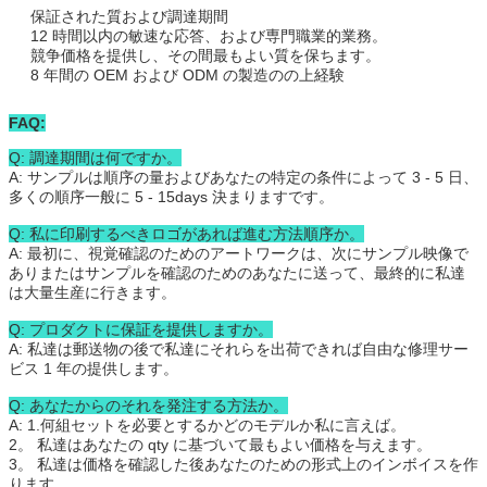
保証された質および調達期間
12 時間以内の敏速な応答、および専門職業的業務。
競争価格を提供し、その間最もよい質を保ちます。
8 年間の OEM および ODM の製造のの上経験
FAQ:
Q: 調達期間は何ですか。
A: サンプルは順序の量およびあなたの特定の条件によって 3 - 5 日、
多くの順序一般に 5 - 15days 決まりますです。
Q: 私に印刷するべきロゴがあれば進む方法順序か。
A: 最初に、視覚確認のためのアートワークは、次にサンプル映像で
ありまたはサンプルを確認のためのあなたに送って、最終的に私達
は大量生産に行きます。
Q: プロダクトに保証を提供しますか。
A: 私達は郵送物の後で私達にそれらを出荷できれば自由な修理サー
ビス 1 年の提供します。
Q: あなたからのそれを発注する方法か。
A: 1.何組セットを必要とするかどのモデルか私に言えば。
2。 私達はあなたの qty に基づいて最もよい価格を与えます。
3。 私達は価格を確認した後あなたのための形式上のインボイスを作
ります。