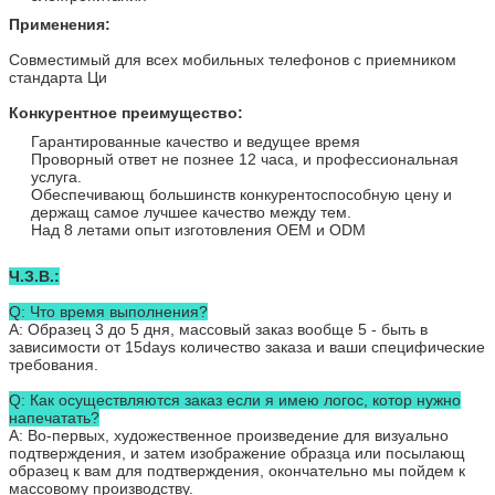
Применения:
Совместимый для всех мобильных телефонов с приемником
стандарта Ци
Конкурентное преимущество:
Гарантированные качество и ведущее время
Проворный ответ не познее 12 часа, и профессиональная
услуга.
Обеспечивающ большинств конкурентоспособную цену и
держащ самое лучшее качество между тем.
Над 8 летами опыт изготовления OEM и ODM
Ч.З.В.:
Q: Что время выполнения?
A: Образец 3 до 5 дня, массовый заказ вообще 5 - быть в
зависимости от 15days количество заказа и ваши специфические
требования.
Q: Как осуществляются заказ если я имею логос, котор нужно
напечатать?
A: Во-первых, художественное произведение для визуально
подтверждения, и затем изображение образца или посылающ
образец к вам для подтверждения, окончательно мы пойдем к
массовому производству.