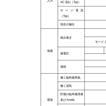
入力
AC 流れ（Typ）
サージ電流
（Typ）
現在の漏出
積み過ぎ
モード:
保護
過電圧
過熱
働く臨時雇用者。
働く湿気
貯蔵の臨時雇用者
環境
及び hmdty