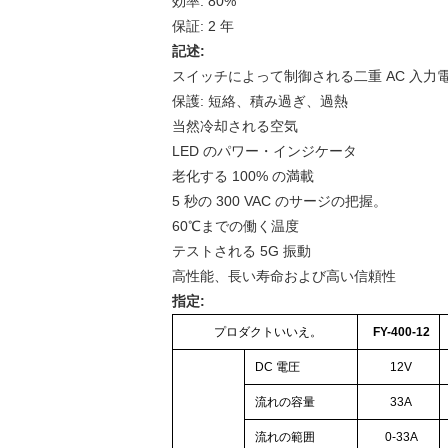
効率: 80%
保証: 2 年
記述:
スイッチによって制御される二重 AC 入力
保護: 短絡、積み過ぎ、過熱
当然冷却される空気
LED のパワー・インジケータ
老化する 100% の満載
5 秒の 300 VAC のサージの把握。
60℃までの働く温度
テストされる 5G 振動
高性能、長い寿命および高い信頼性
指定:
プロダクトいいえ。
FY-400-12
DC 電圧
12V
流れの容量
33A
流れの範囲
0-33A