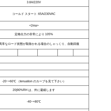
3.8A/220V
コールド スタート: 65A/230VAC
<2ma>
定格出力の非常により 105%
 異常なロード状態が取除かれる場合のしゃっくり、自動回復
-20
~+60℃
（tenuation のカーブを見て下さい）
20
|
90%RH は、外に凝縮します
-40
~+80℃