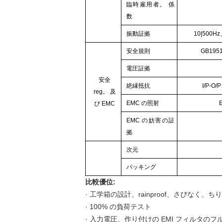
臨時雇用者。 係
数
振動証拠
10
|
500Hz
安全規則
GB195
電圧証拠
安全
絶縁抵抗
I/P-O
reg。 及
EMC の照射
E
び EMC
EMC の妨害の証
拠
次元
パッキング
比較優位:
· 工学箱の設計、rainproof、さびなく
· 100% の負荷テスト
· 入力電圧、作り付けの EMI フィルタのフ