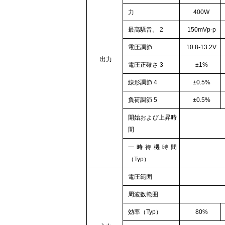
力
400W
最高騒音。
2
150mVp-p
電圧調節
10.8-13.2V
出力
電圧正確さ
3
±1%
線形調節
4
±0.5%
負荷調節
5
±0.5%
開始および上昇時
間
一時待機時間
（Typ）
電圧範囲
周波数範囲
効率（Typ）
80%