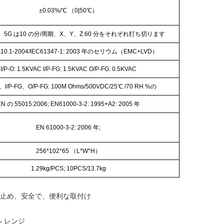
±0.03%/℃
（
0
|
50
℃）
、5G は10 の
分
/周期
、
X
、
Y
、
Z 60
分をそれぞれ打ち切ります
110.1-2004/IEC61347-1: 2003 年のセリウム（EMC+LVD）
I/P-O: 1.5KVAC I/P-FG: 1.5KVAC O/P-FG: 0.5KVAC
/P、I/P-FG、O/P-FG: 100M Ohms/500VDC/25℃
/70 RH %の
N の 55015:2006; EN61000-3-2: 1995+A2: 2005 年
EN 61000-3-2: 2006 年;
256*102*65 （L*W*H）
1.29kg/PCS; 10PCS/13.7kg
、ちり止め、安全で、便利な取付け
ル レンジ