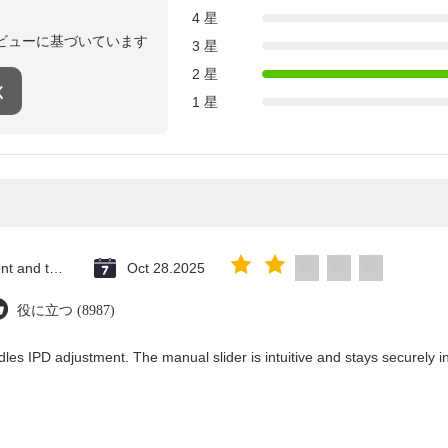
4 星
ビューに基づいています
3 星
2 星
く
1 星
Saint Vincent and the Grenadines
Oct 28.2025
役に立つ (8987)
les IPD adjustment. The manual slider is intuitive and stays securely in