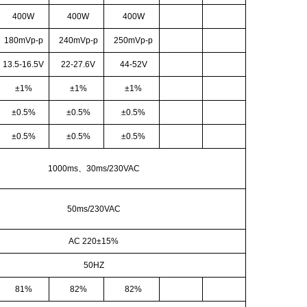
400W
400W
400W
180mVp-p
240mVp-p
250mVp-p
13.5-16.5V
22-27.6V
44-52V
±1%
±1%
±1%
±0.5%
±0.5%
±0.5%
±0.5%
±0.5%
±0.5%
1000ms、30ms/230VAC
50ms/230VAC
AC 220±15%
50HZ
81%
82%
82%