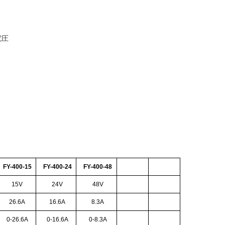
電圧
FY-400-15
FY-400-24
FY-400-48
15V
24V
48V
26.6A
16.6A
8.3A
0-26.6A
0-16.6A
0-8.3A