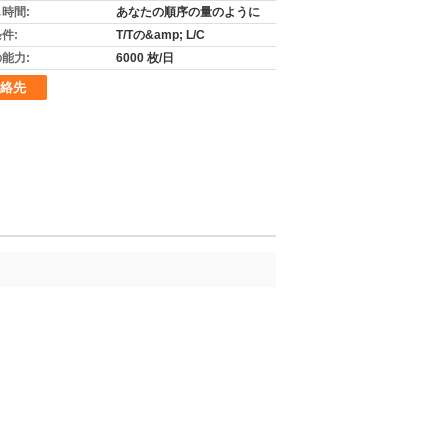
時間:
あなたの順序の量のように
件:
T/Tの&amp; L/C
能力:
6000 枚/日
絡先