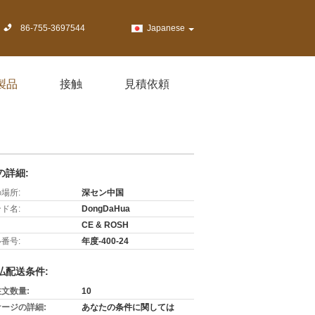
86-755-3697544
Japanese
製品
接触
見積依頼
の詳細:
場所:
深セン中国
ド名:
DongDaHua
CE & ROSH
番号:
年度-400-24
払配送条件:
文数量:
10
ージの詳細:
あなたの条件に関しては