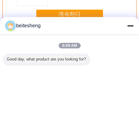
계속하다
beitesheng
DC - DC 컨버터
더 많은 것
6:09 AM
Good day, what product are you looking for?
ano 이중
ECCO 전자공학
독립 다루기 쉬운
DC-CD-6 온갖 진
Nano 이중
드 접합기에
기술 Co., 주식 회
10G 매체 변환기
동 측정에 있는 자
드 접
 2
사에서 3W DC/Dc
DWDM/CWDM 파
전기 진동 변형기
변환기
장
언어를 바꾸십시오
Korean
홈
|
우리에 대하여
|
연락주세요
|
사이트맵
|
개인정보 보호 정책
탁상용 전망