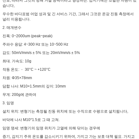
신호, 따라서 그것의 방해 거절 능력이라고 향상하는. 감지기에는 조밀한 차원이 있
습니다,
우수한 바다표범 어업 성과 및 긴 서비스 기간, 그래서 그것은 온갖 진동 측정에서
널리 이용됩니다.
2. 매개변수
진폭: 0~2000um (peak~peak)
주파수 응답: 4~300 Hz 또는 10~500 Hz
감도: 50mV/mm/s ± 5% 또는 20mV/mm/s ± 5%
최대. 가속도: 10g
작동 온도: ﹣ 30°C ~ +120°C
차원: Φ35×78mm
담합 나사: M10×1.5mm의 깊이: 10mm
무게: 200g에 관하여
3. 임명
설치 위치: 변형기는 측정될 진동 위치에 또는 수직으로 수평으로 설치됩니다,
바닥에 나사 M10*1.5로 그 때 고쳐.
임명 명세: 변형기의 임명 위치가 고열에 의해 닦이는 경우에
증기, 감지기 주위 온도를 감소시키기 위하여, 가지고 가는 보호 대책 필요. 가지고