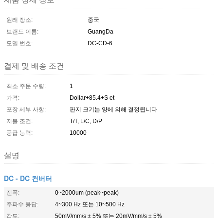
원래 장소:
중국
브랜드 이름:
GuangDa
모델 번호:
DC-CD-6
결제 및 배송 조건
최소 주문 수량:
1
가격:
Dollar+85.4+S et
포장 세부 사항:
판지 크기는 양에 의해 결정됩니다
지불 조건:
T/T, L/C, D/P
공급 능력:
10000
설명
DC - DC 컨버터
진폭:
0~2000um (peak~peak)
주파수 응답:
4~300 Hz 또는 10~500 Hz
감도:
50mV/mm/s ± 5% 또는 20mV/mm/s ± 5%