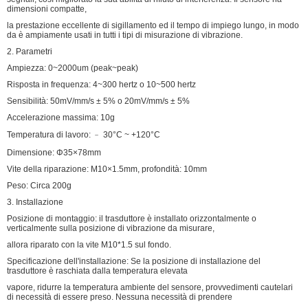
dimensioni compatte,
la prestazione eccellente di sigillamento ed il tempo di impiego lungo, in modo
da è ampiamente usati in tutti i tipi di misurazione di vibrazione.
2. Parametri
Ampiezza: 0~2000um (peak~peak)
Risposta in frequenza: 4~300 hertz o 10~500 hertz
Sensibilità: 50mV/mm/s ± 5% o 20mV/mm/s ± 5%
Accelerazione massima: 10g
Temperatura di lavoro: ﹣ 30°C ~ +120°C
Dimensione: Φ35×78mm
Vite della riparazione: M10×1.5mm, profondità: 10mm
Peso: Circa 200g
3. Installazione
Posizione di montaggio: il trasduttore è installato orizzontalmente o
verticalmente sulla posizione di vibrazione da misurare,
allora riparato con la vite M10*1.5 sul fondo.
Specificazione dell'installazione: Se la posizione di installazione del
trasduttore è raschiata dalla temperatura elevata
vapore, ridurre la temperatura ambiente del sensore, provvedimenti cautelari
di necessità di essere preso. Nessuna necessità di prendere