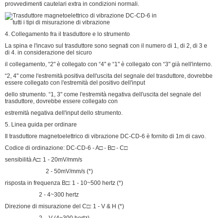
provvedimenti cautelari extra in condizioni normali.
4. Collegamento fra il trasduttore e lo strumento
La spina e l'incavo sul trasduttore sono segnati con il numero di 1, di 2, di 3 e
di 4. in considerazione del sicuro
il collegamento, “2" è collegato con “4" e “1" è collegato con “3" già nell'interno.
“2, 4" come l'estremità positiva dell'uscita del segnale del trasduttore, dovrebbe
essere collegato con l'estremità del positivo dell'input
dello strumento. “1, 3" come l'estremità negativa dell'uscita del segnale del
trasduttore, dovrebbe essere collegato con
estremità negativa dell'input dello strumento.
5. Linea guida per ordinare
Il trasduttore magnetoelettrico di vibrazione DC-CD-6 è fornito di 1m di cavo.
Codice di ordinazione: DC-CD-6 - A□ - B□ - C□
sensibilità A□: 1 - 20mV/mm/s
2 - 50mV/mm/s (*)
risposta in frequenza B□: 1 - 10~500 hertz (*)
2 - 4~300 hertz
Direzione di misurazione del C□: 1 - V & H (*)
2 – V (4~300 hertz)