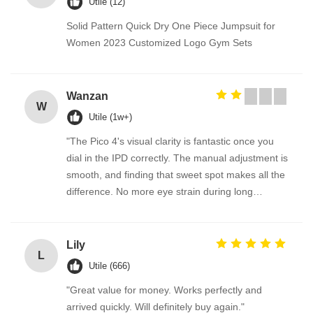
Utile (12)
Solid Pattern Quick Dry One Piece Jumpsuit for
Women 2023 Customized Logo Gym Sets
Wanzan
W
Utile (1w+)
"The Pico 4's visual clarity is fantastic once you
dial in the IPD correctly. The manual adjustment is
smooth, and finding that sweet spot makes all the
difference. No more eye strain during long
sessions. Highly recommend taking the time to set
it up properly!""The Pico 4's visual clarity is
fantastic once you dial in the IPD correctly. The
Lily
L
manual adjustment is smooth, and finding that
Utile (666)
sweet spot makes all the difference. No more eye
"Great value for money. Works perfectly and
strain during long sessions. Highly recommend
arrived quickly. Will definitely buy again."
taking the time to set it up properly!""The Pico 4's