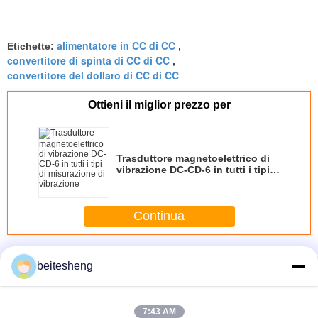
visual clarity is fantastic once you dial in the IPD
correctly. The manual adjustment is smooth, and
alimentatore in CC di CC
Etichette:
,
finding that sweet spot makes all the difference.
convertitore di spinta di CC di CC
,
No more eye strain during long sessions. Highly
convertitore del dollaro di CC di CC
recommend taking the time to set it up
properly!""The Pico 4's visual clarity is fantastic
Ottieni il miglior prezzo per
once you dial in the IPD correctly. The manual
adjustment is smooth, and finding that sweet spot
makes all the difference. No more eye strain
Trasduttore magnetoelettrico di
during long sessions. Highly r
vibrazione DC-CD-6 in tutti i tipi
di misurazione di vibrazione
Continua
Convertitori DC-DC
Più
beitesheng
7:43 AM