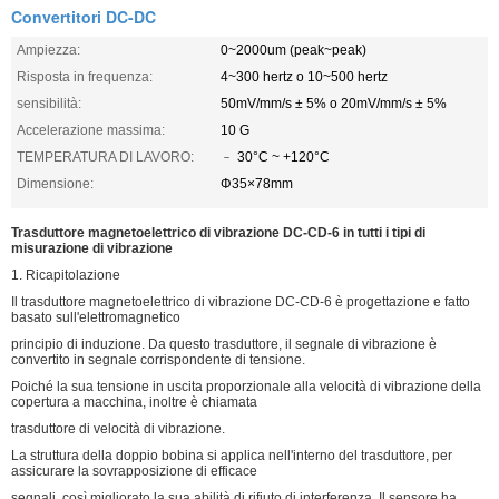
Convertitori DC-DC
Ampiezza:
0~2000um (peak~peak)
Risposta in frequenza:
4~300 hertz o 10~500 hertz
sensibilità:
50mV/mm/s ± 5% o 20mV/mm/s ± 5%
Accelerazione massima:
10 G
TEMPERATURA DI LAVORO:
﹣ 30°C ~ +120°C
Dimensione:
Φ35×78mm
Trasduttore magnetoelettrico di vibrazione DC-CD-6 in tutti i tipi di
misurazione di vibrazione
1. Ricapitolazione
Il trasduttore magnetoelettrico di vibrazione DC-CD-6 è progettazione e fatto
basato sull'elettromagnetico
principio di induzione. Da questo trasduttore, il segnale di vibrazione è
convertito in segnale corrispondente di tensione.
Poiché la sua tensione in uscita proporzionale alla velocità di vibrazione della
copertura a macchina, inoltre è chiamata
trasduttore di velocità di vibrazione.
La struttura della doppio bobina si applica nell'interno del trasduttore, per
assicurare la sovrapposizione di efficace
segnali, così migliorato la sua abilità di rifiuto di interferenza. Il sensore ha