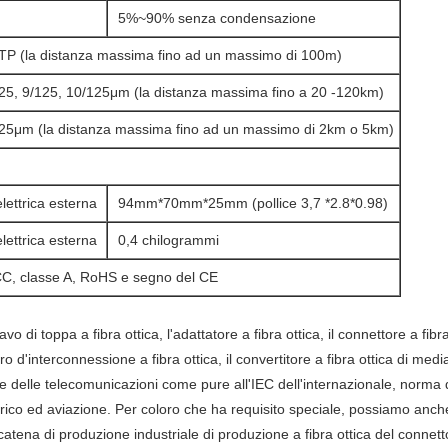
5%~90% senza condensazione
TP (la distanza massima fino ad un massimo di 100m)
125, 9/125, 10/125μm (la distanza massima fino a 20 -120km)
125μm (la distanza massima fino ad un massimo di 2km o 5km)
lettrica esterna
94mm*70mm*25mm (pollice 3,7 *2.8*0.98)
lettrica esterna
0,4 chilogrammi
CC, classe A, RoHS e segno del CE
cavo di toppa a fibra ottica, l'adattatore a fibra ottica, il connettore a fibr
ro d'interconnessione a fibra ottica, il convertitore a fibra ottica di medi
oste e delle telecomunicazioni come pure all'IEC dell'internazionale, 
ttrico ed aviazione. Per coloro che ha requisito speciale, possiamo anch
 catena di produzione industriale di produzione a fibra ottica del conne