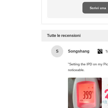
Scrivi una
recensione
Tutte le recensioni
S
Songshang
T
"Setting the IPD on my Pi
noticeable.