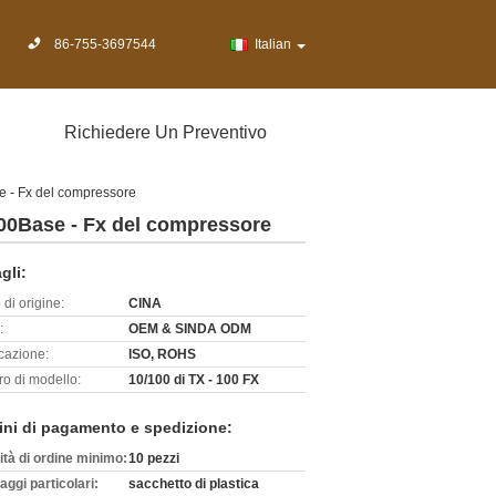
86-755-3697544
Italian
Richiedere Un Preventivo
se - Fx del compressore
 100Base - Fx del compressore
gli:
di origine:
CINA
:
OEM & SINDA ODM
icazione:
ISO, ROHS
o di modello:
10/100 di TX - 100 FX
ini di pagamento e spedizione:
ità di ordine minimo:
10 pezzi
aggi particolari:
sacchetto di plastica