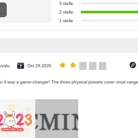
3 stelle
2 stelle
1 stelle
uvalu
Oct 29.2025
co 4 was a game-changer! The three physical presets cover most ranges