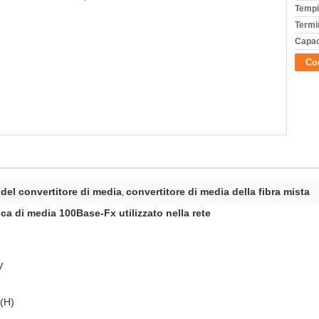
Tempi
Termi
Capac
Con
a del convertitore di media
convertitore di media della fibra mista
,
ica di media 100Base-Fx utilizzato nella rete
V
(H)