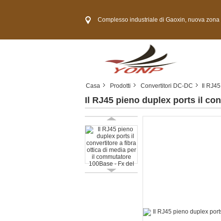
Complesso industriale di Gaoxin, nuova zona di Guangming, città
Casa
Prodotti
Convertitori DC-DC
Il RJ45
Il RJ45 pieno duplex ports il co