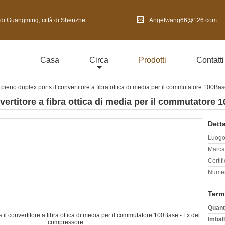
 di Shenzhen, provincia del Guangdong, Cina
Angelwang66@126.com
Casa
Circa
Prodotti
Contatti
 pieno duplex ports il convertitore a fibra ottica di media per il commutatore 100Ba
nvertitore a fibra ottica di media per il commutatore
Detta
Luogo 
Marca
Certif
Numer
Term
Quant
Imball