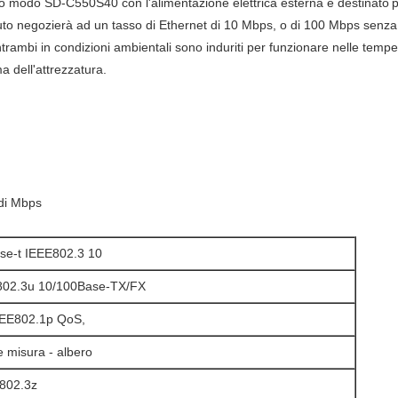
golo modo SD-C550S40 con l'alimentazione elettrica esterna è destinato
p
ca auto negozierà ad un tasso di Ethernet di 10 Mbps, o di 100 Mbps senza
ambi in condizioni ambientali sono induriti per funzionare nelle tempe
a dell'attrezzatura.
 di Mbps
se-t IEEE802.3 10
802.3u 10/100Base-TX/FX
EEE802.1p QoS,
 misura - albero
802.3z