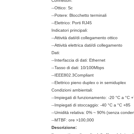
Connettori:
--Ottico: Sc
--Potere: Blocchetto terminali
--Elettrico: Porti RJ45
Indicatori principali:
--Attività dati/di collegamento ottico
--Attività elettrica dati/di collegamento
Dati:
--Interfaccia di dati: Ethernet
--Tasso di dati: 10/100Mbps
--IEEE802.3Compliant
--Elettrico pieno duplex o in semiduplex
Condizioni ambientali:
--Impiegati di funzionamento: -20 °C a °C 
--Impiegati di stoccaggio: -40 °C a °C +85
--Umidità relativa: 0% ~ 90% (senza conde
--MTBF: ore >100,000
Descrizione: