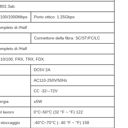
802.3ab.
0/100/1000Mbps
Porto ottico: 1.25Gbps
mpleto di /Half
Connettore della fibra: SC/ST/FC/LC
mpleto di /Half
10/100, FRX, TRX, FDX.
DC5V 2A
AC110-250V/50Hz
CC -32~-72V
ergia
≤5W
l lavoro
0°C~50°C (32 °F ~ °F) 122
 stoccaggio
-40°C~70°C (- 40 °F ~ °F) 158