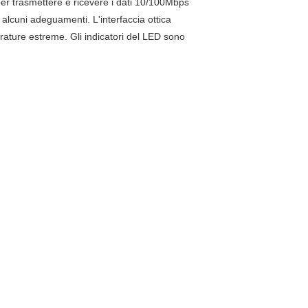
er trasmettere e ricevere i dati 10/100Mbps
 alcuni adeguamenti. L'interfaccia ottica
rature estreme. Gli indicatori del LED sono