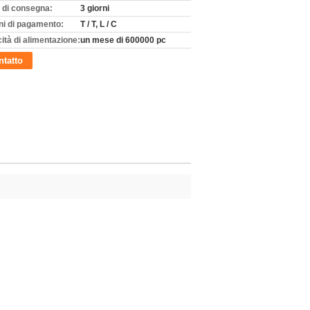
 di consegna:
3 giorni
ni di pagamento:
T / T, L / C
ità di alimentazione:
un mese di 600000 pc
tatto