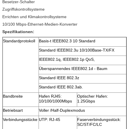
Besetzer-Schalter
Zugriffskontrollsysteme
Errichten und Klimakontrollsysteme
10/100 Mbps-Ethernet-Medien-Konverter
Spezifikationen:
Standardprotokoll
Basis-t IEEE802.3 10 Standard
Standard IEEE802.3u 10/100Base-TX/FX
IEEE802.1q, IEEE802.1p QoS,
Überspannendes IEEE802.1d - Baum
Standard IEEE 802.3z
Standard IEEE 802.3ab.
Bandbreite
Hafen RJ45:
Optischer Hafen:
10/100/1000Mbps
1.25Gbps
Betriebsart
Voller /Half-Duplexmodus
Verbindungsstücke
UTP: RJ-45
Faserverbindungsstück:
SC/ST/FC/LC