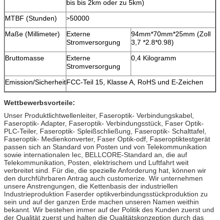
bis bis 2km oder zu 5km)
MTBF (Stunden)
50000
>
Maße (Millimeter)
Externe
94mm*70mm*25mm (Zoll
Stromversorgung
3,7 *2.8*0.98)
Bruttomasse
Externe
0,4 Kilogramm
Stromversorgung
Emission/Sicherheit
FCC-Teil 15, Klasse A, RoHS und E-Zeichen
Wettbewerbsvorteile:
Unser Produktlichtwellenleiter, Faseroptik- Verbindungskabel,
Faseroptik- Adapter, Faseroptik- Verbindungsstück, Faser Optik-
PLC-Teiler, Faseroptik- Spleißschließung, Faseroptik- Schalttafel,
Faseroptik- Medienkonverter, Faser Optik-odf, Faseroptiktestgerät
passen sich an Standard von Posten und von Telekommunikation
sowie internationalen Iec, BELLCORE-Standard an, die auf
Telekommunikation, Posten, elektrischem und Luftfahrt weit
verbreitet sind. Für die, die spezielle Anforderung hat, können wir
den durchführbaren Antrag auch customerize. Wir unternehmen
unsere Anstrengungen, die Kettenbasis der industriellen
Industrieproduktion Faserder optikverbindungsstückproduktion zu
sein und auf der ganzen Erde machen unseren Namen weithin
bekannt. Wir bestehen immer auf der Politik des Kunden zuerst und
der Qualität zuerst und halten die Qualitätskonzeption durch das