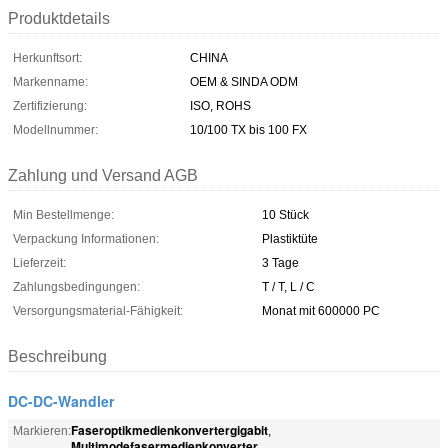
Produktdetails
Herkunftsort:
CHINA
Markenname:
OEM & SINDA ODM
Zertifizierung:
ISO, ROHS
Modellnummer:
10/100 TX bis 100 FX
Zahlung und Versand AGB
Min Bestellmenge:
10 Stück
Verpackung Informationen:
Plastiktüte
Lieferzeit:
3 Tage
Zahlungsbedingungen:
T / T, L / C
Versorgungsmaterial-Fähigkeit:
Monat mit 600000 PC
Beschreibung
DC-DC-Wandler
Faseroptikmedienkonvertergigabit
Markieren:
,
Multimodefasermedienkonverter