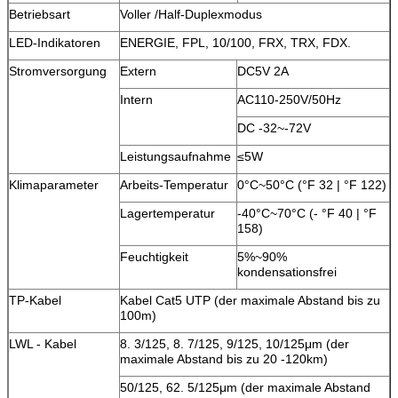
Betriebsart
Voller /Half-Duplexmodus
LED-Indikatoren
ENERGIE, FPL, 10/100, FRX, TRX, FDX.
Stromversorgung
Extern
DC5V 2A
Intern
AC110-250V/50Hz
DC -32~-72V
Leistungsaufnahme
≤5W
Klimaparameter
Arbeits-Temperatur
0°C~50°C (°F 32 | °F 122)
Lagertemperatur
-40°C~70°C (- °F 40 | °F
158)
Feuchtigkeit
5%~90%
kondensationsfrei
TP-Kabel
Kabel Cat5 UTP (der maximale Abstand bis zu
100m)
LWL - Kabel
8. 3/125, 8. 7/125, 9/125, 10/125μm (der
maximale Abstand bis zu 20 -120km)
50/125, 62. 5/125μm (der maximale Abstand