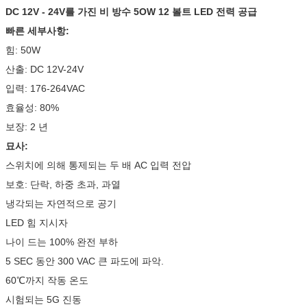
DC 12V - 24V를 가진 비 방수 5OW 12 볼트 LED 전력 공급
빠른 세부사항:
힘: 50W
산출: DC 12V-24V
입력: 176-264VAC
효율성: 80%
보장: 2 년
묘사:
스위치에 의해 통제되는 두 배 AC 입력 전압
보호: 단락, 하중 초과, 과열
냉각되는 자연적으로 공기
LED 힘 지시자
나이 드는 100% 완전 부하
5 SEC 동안 300 VAC 큰 파도에 파악.
60℃까지 작동 온도
시험되는 5G 진동