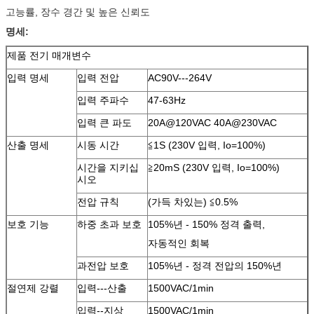
고능률, 장수 경간 및 높은 신뢰도
명세:
제품 전기 매개변수
입력 명세
입력 전압
AC90V---264V
입력 주파수
47-63Hz
입력 큰 파도
20A@120VAC 40A@230VAC
산출 명세
시동 시간
≦1S (230V 입력, Io=100%)
시간을 지키십
≧20mS (230V 입력, Io=100%)
시오
전압 규칙
(가득 차있는) ≦0.5%
보호 기능
하중 초과 보호
105%년 - 150% 정격 출력,
자동적인 회복
과전압 보호
105%년 - 정격 전압의 150%년
절연제 강렬
입력---산출
1500VAC/1min
입력--지상
1500VAC/1min