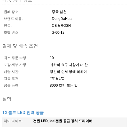
원래 장소:
중국 심천
브랜드 이름:
DongDaHua
인증:
CE & ROSH
모델 번호:
S-60-12
결제 및 배송 조건
최소 주문 수량:
10
포장 세부 사항:
귀하의 요구 사항에 대 한
배달 시간:
당신의 순서 양에 의하여
지불 조건:
T/T & L/C
공급 능력:
8000 조각 또는 일
설명
12 볼트 LED 전력 공급
전원 LED
led 전원 공급 장치 드라이버
하이 라이트:
,