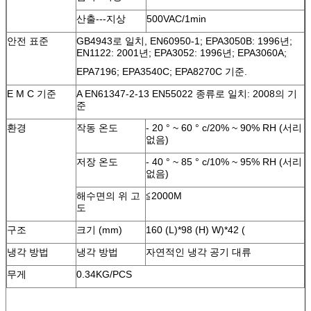
산출---지상
500VAC/1min
안전 표준
GB4943로 일치, EN60950-1; EPA3050B: 1996년;
EN1122: 2001년; EPA3052: 1996년; EPA3060A;
EPA7196;
EPA3540C; EPA8270C 기준.
E M C 기준
A EN61347-2-13 EN55022 종류로 일치: 2008의 기
준
환경
작동 온도
- 20 ° ~ 60 ° c/20% ~ 90% RH (서리
없음)
저장 온도
- 40 ° ~ 85 ° c/10% ~ 95% RH (서리
없음)
해수면의 위 고
≦2000M
도
구조
크기 (mm)
160 (L)*98 (H) W)*42 (
냉각 방법
냉각 방법
자연적인 냉각 공기 대류
무게
0.34KG/PCS