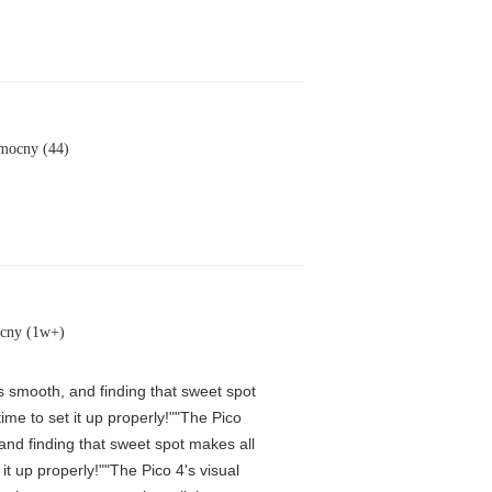
mocny (44)
cny (1w+)
is smooth, and finding that sweet spot
me to set it up properly!""The Pico
 and finding that sweet spot makes all
t up properly!""The Pico 4's visual