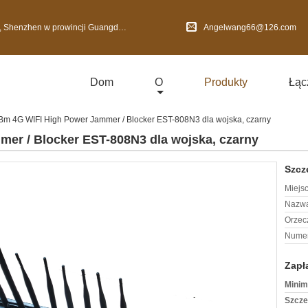
nzhen w prowincji Guangdong, Chiny
Angelwang66@126.com
Dom
O
Produkty
Łąc
m 4G WIFI High Power Jammer / Blocker EST-808N3 dla wojska, czarny
er / Blocker EST-808N3 dla wojska, czarny
Szcz
Miejs
Nazwa
Orzec
Numer
Zapł
Minim
Szcze