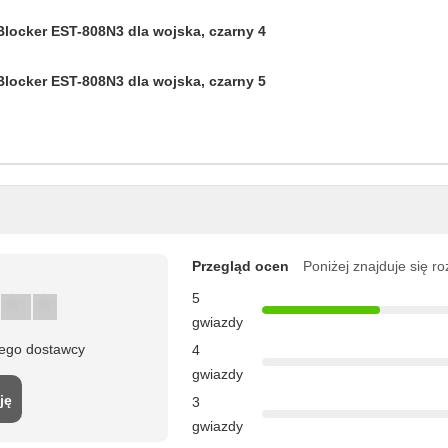
Przegląd ocen
Poniżej znajduje się r
5
gwiazdy
tego dostawcy
4
gwiazdy
ję
3
gwiazdy