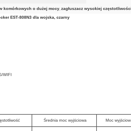
ów komórkowych o dużej mocy
zagłuszacz wysokiej częstotliwośc
,
cker EST-808N3 dla wojska, czarny
G/WIFI
ęstotliwość
Średnia moc wyjściowa
Moc wyjściow