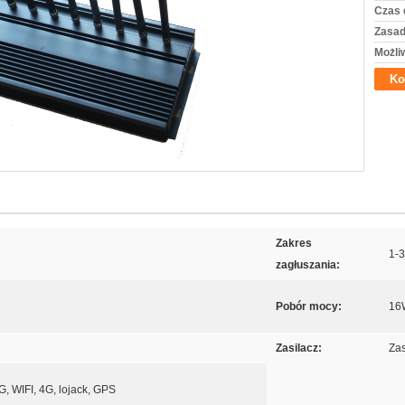
Czas 
Zasad
Możli
Ko
Zakres
1-
zagłuszania:
Pobór mocy:
16
Zasilacz:
Zas
WIFI, 4G, lojack, GPS