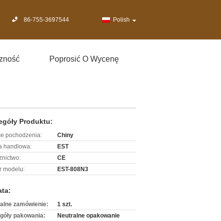
86-755-3697544
Polish
zność
Poprosić O Wycenę
egóły Produktu:
ce pochodzenia:
Chiny
 handlowa:
EST
znictwo:
CE
 modelu:
EST-808N3
ata:
alne zamówienie:
1 szt.
góły pakowania:
Neutralne opakowanie