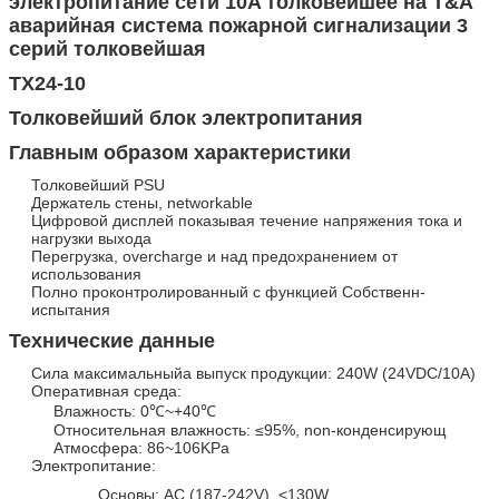
электропитание сети 10A толковейшее на T&A
аварийная система пожарной сигнализации 3
серий толковейшая
TX24-10
Толковейший блок электропитания
Главным образом характеристики
Толковейший PSU
Держатель стены, networkable
Цифровой дисплей показывая течение напряжения тока и
нагрузки выхода
Перегрузка, overcharge и над предохранением от
использования
Полно проконтролированный с функцией Собственн-
испытания
Технические данные
Сила максимальныйа выпуск продукции: 240W (24VDC/10A)
Оперативная среда:
Влажность: 0℃~+40℃
Относительная влажность: ≤95%, non-конденсирующ
Атмосфера: 86~106KPa
Электропитание:
Основы: AC (187-242V), <130W