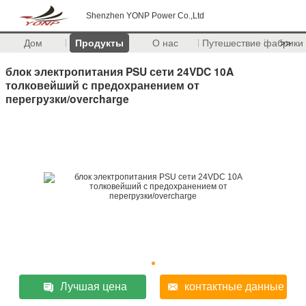
Shenzhen YONP Power Co.,Ltd
Дом
Продукты
О нас
Путешествие фабрики
>>
блок электропитания PSU сети 24VDC 10A
толковейший с предохранением от
перегрузки/overcharge
Лучшая цена
контактные данные